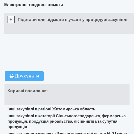
Електронні тендерні вимоги
+
Підстави для відмови в участі у процедурі закупівлі
Друкувати
Корисні посилання
Інші закупівлі в регіоні Житомирська область
Інші закупівлі в категорії Сільськогосподарська, фермерська
продукція, продукція рибальства, лісівництва та супутня
продукція
Інші закупівлі замовника Заклад дошкільної освіти № 71 міста