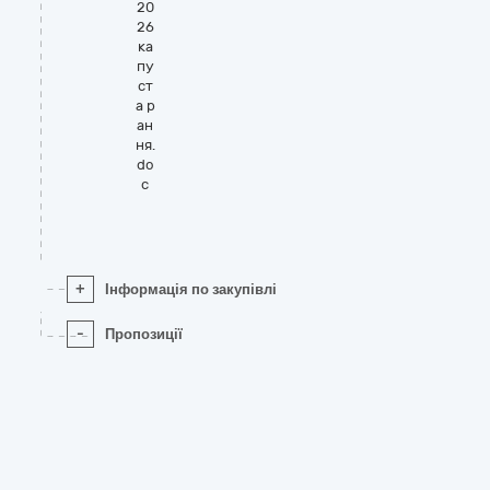
20
26
ка
пу
ст
а р
ан
ня.
do
c
+
Інформація по закупівлі
-
Пропозиції