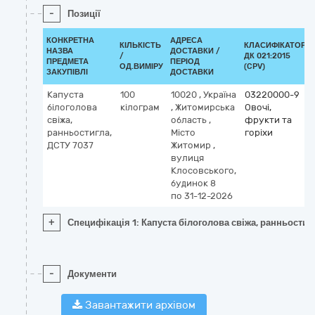
-
Позиції
КОНКРЕТНА
АДРЕСА
КІЛЬКІСТЬ
КЛАСИФІКАТОР
НАЗВА
ДОСТАВКИ /
/
ДК 021:2015
ПРЕДМЕТА
ПЕРІОД
ОД.ВИМІРУ
(CPV)
ЗАКУПІВЛІ
ДОСТАВКИ
Капуста
100
10020
,
Україна
03220000-9
білоголова
кілограм
,
Житомирська
Овочі,
свіжа,
область
,
фрукти та
ранньостигла,
Місто
горіхи
ДСТУ 7037
Житомир
,
вулиця
Клосовського,
будинок 8
по 31-12-2026
+
Специфікація 1: Капуста білоголова свіжа, ранньостиг
-
Документи
Завантажити архівом