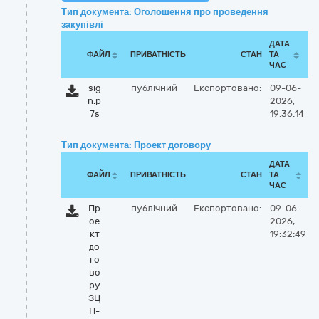
Тип документа: Оголошення про проведення
закупівлі
ДАТА
ФАЙЛ
ПРИВАТНІСТЬ
СТАН
ТА
ЧАС
sig
публічний
Експортовано:
09-06-
n.p
2026,
7s
19:36:14
Тип документа: Проект договору
ДАТА
ФАЙЛ
ПРИВАТНІСТЬ
СТАН
ТА
ЧАС
Пр
публічний
Експортовано:
09-06-
ое
2026,
кт
19:32:49
до
го
во
ру
ЗЦ
П-