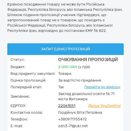
Країною походження товару не може бути Російська
Федерація, Республіка Білорусь або Ісламська Республіка Іран.
Шляхом подання пропозиції учасник підтверджує, що
запропонований товар не є товаром, що походить з
Російської Федерації, Республіки Білорусь або Ісламської
Республіки Іран, відповідно до постанови КМУ № 822.
ЗАПИТ (ЦІНИ) ПРОПОЗИЦІЙ
ОЧІКУВАННЯ ПРОПОЗИЦІЙ
Статус:
Бюджет:
2 000
UAH
(з ПДВ)
Вид предмету закупівлі:
Товари
Оцінка пропозицій:
За вартістю придбання
Попередній етап:
Так
Перейти до відбору
Заклад дошкільної освіти № 71
Замовник:
міста Житомира
ЄДРПОУ:
22061551
Досьє YouControl
Контактна особа:
Гордійчук Віта Петрівна
Телефон:
+380971755472
E-mail:
zdn3-71@ukr.net