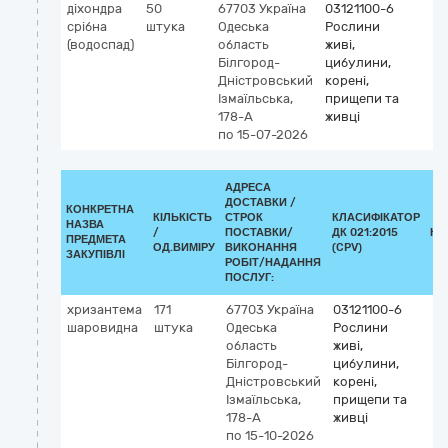
діхондра
50
67703
Україна
03121100-6
срібна
штука
Одеська
Рослини
(водоспад)
область
живі,
Білгород-
цибулини,
Дністровський
корені,
Ізмаїльська,
прищепи та
178-А
живці
по 15-07-2026
АДРЕСА
ДОСТАВКИ /
КОНКРЕТНА
КІЛЬКІСТЬ
СТРОК
КЛАСИФІКАТОР
НАЗВА
/
ПОСТАВКИ/
ДК 021:2015
КЛ
ПРЕДМЕТА
ОД.ВИМІРУ
ВИКОНАННЯ
(CPV)
ЗАКУПІВЛІ
РОБІТ/НАДАННЯ
ПОСЛУГ:
хризантема
171
67703
Україна
03121100-6
шаровидна
штука
Одеська
Рослини
область
живі,
Білгород-
цибулини,
Дністровський
корені,
Ізмаїльська,
прищепи та
178-А
живці
по 15-10-2026