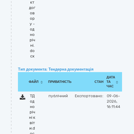
кт
дог
ов
ор
у -
од
но
річ
ні.
do
cx
Тип документа: Тендерна документація
ДАТА
ФАЙЛ
ПРИВАТНІСТЬ
СТАН
ТА
ЧАС
ТД
публічний
Експортовано:
09-06-
од
2026,
но
16:11:44
річ
ні к
віт
и.d
oc