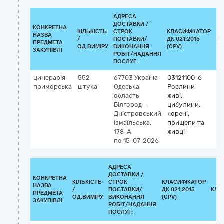
АДРЕСА
ДОСТАВКИ /
КОНКРЕТНА
КІЛЬКІСТЬ
СТРОК
КЛАСИФІКАТОР
НАЗВА
/
ПОСТАВКИ/
ДК 021:2015
КЛ
ПРЕДМЕТА
ОД.ВИМІРУ
ВИКОНАННЯ
(CPV)
ЗАКУПІВЛІ
РОБІТ/НАДАННЯ
ПОСЛУГ:
цинерарія
552
67703
Україна
03121100-6
приморська
штука
Одеська
Рослини
область
живі,
Білгород-
цибулини,
Дністровський
корені,
Ізмаїльська,
прищепи та
178-А
живці
по 15-07-2026
АДРЕСА
ДОСТАВКИ /
КОНКРЕТНА
КІЛЬКІСТЬ
СТРОК
КЛАСИФІКАТОР
НАЗВА
/
ПОСТАВКИ/
ДК 021:2015
КЛА
ПРЕДМЕТА
ОД.ВИМІРУ
ВИКОНАННЯ
(CPV)
ЗАКУПІВЛІ
РОБІТ/НАДАННЯ
ПОСЛУГ: