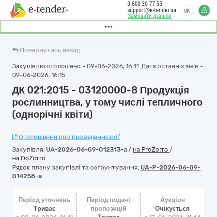
0 800 30 77 55
support@e-tender.ua
UK
Замовити дзвінок
Повернутись назад
Закупівлю оголошено - 09-06-2026, 16:11. Дата останніх змін -
09-06-2026, 16:15
ДК 021:2015 - 03120000-8 Продукція
рослинництва, у тому числі тепличного
(однорічні квіти)
Оголошення про проведення.pdf
Закупівля:
UA-2026-06-09-012313-a
/
на ProZorro
/
на DoZorro
Рядок плану закупівлі та обґрунтування:
UA-P-2026-06-09-
014258-a
Період уточнень
Період подачі
Аукціон
Триває
пропозицій
Очікується