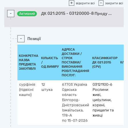
+
-
відкрити всі
закрити всі
-
ДК 021:2015 - 03120000-8 Проду
...
Активний
-
Позиції
АДРЕСА
ДОСТАВКИ /
КОНКРЕТНА
КІЛЬКІСТЬ
СТРОК
КЛАСИФІКАТОР
НАЗВА
/
ПОСТАВКИ/
ДК 021:2015
КЛА
ПРЕДМЕТА
ОД.ВИМІРУ
ВИКОНАННЯ
(CPV)
ЗАКУПІВЛІ
РОБІТ/НАДАННЯ
ПОСЛУГ:
сурфінія
12
67703
Україна
03121100-6
(підвісні
штука
Одеська
Рослини
кашпо)
область
живі,
Білгород-
цибулини,
Дністровський
корені,
Ізмаїльська,
прищепи та
178-А
живці
по 15-07-2026