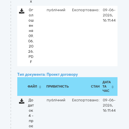
x
Ог
публічний
Експортовано:
09-06-
ол
2026,
ош
16:11:44
ен
ня
09.
06.
20
26.
PD
F
Тип документа: Проект договору
ДАТА
ФАЙЛ
ПРИВАТНІСТЬ
СТАН
ТА
ЧАС
До
публічний
Експортовано:
09-06-
дат
2026,
ок
16:11:44
4 -
пр
оє