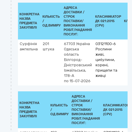
АДРЕСА
ДОСТАВКИ /
КОНКРЕТНА
КІЛЬКІСТЬ
СТРОК
КЛАСИФІКАТОР
НАЗВА
/
ПОСТАВКИ/
ДК 021:2015
КЛА
ПРЕДМЕТА
ОД.ВИМІРУ
ВИКОНАННЯ
(CPV)
ЗАКУПІВЛІ
РОБІТ/НАДАННЯ
ПОСЛУГ:
Сурфінія
201
67703
Україна
03121100-6
ампельна
штука
Одеська
Рослини
область
живі,
Білгород-
цибулини,
Дністровський
корені,
Ізмаїльська,
прищепи та
178-А
живці
по 15-07-2026
АДРЕСА
ДОСТАВКИ /
КОНКРЕТНА
КІЛЬКІСТЬ
СТРОК
КЛАСИФІКАТОР
НАЗВА
/
ПОСТАВКИ/
ДК 021:2015
ПРЕДМЕТА
ОД.ВИМІРУ
ВИКОНАННЯ
(CPV)
ЗАКУПІВЛІ
РОБІТ/НАДАННЯ
ПОСЛУГ: