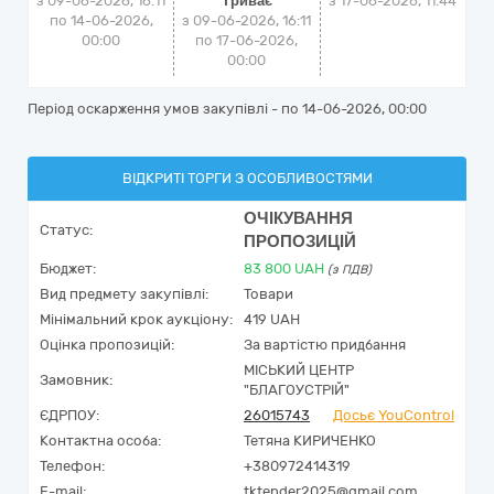
з 09-06-2026, 16:11
Триває
з
17-06-2026, 11:44
по 14-06-2026,
з 09-06-2026, 16:11
00:00
по 17-06-2026,
00:00
Період оскарження умов закупівлі - по
14-06-2026, 00:00
ВІДКРИТІ ТОРГИ З ОСОБЛИВОСТЯМИ
ОЧІКУВАННЯ
Статус:
ПРОПОЗИЦІЙ
Бюджет:
83 800
UAH
(з ПДВ)
Вид предмету закупівлі:
Товари
Мінімальний крок аукціону:
419 UAH
Оцінка пропозицій:
За вартістю придбання
МІСЬКИЙ ЦЕНТР
Замовник:
"БЛАГОУСТРІЙ"
ЄДРПОУ:
26015743
Досьє YouControl
Контактна особа:
Тетяна КИРИЧЕНКО
Телефон:
+380972414319
E-mail:
tktender2025@gmail.com