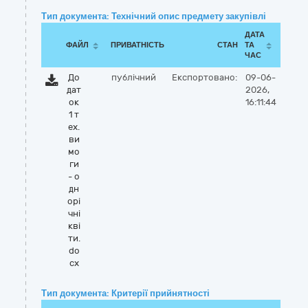
Тип документа: Технічний опис предмету закупівлі
ДАТА
ФАЙЛ
ПРИВАТНІСТЬ
СТАН
ТА
ЧАС
До
публічний
Експортовано:
09-06-
дат
2026,
ок
16:11:44
1 т
ех.
ви
мо
ги
- о
дн
орі
чні
кві
ти.
do
cx
Тип документа: Критерії прийнятності