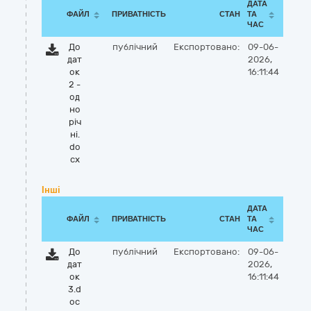
ДАТА
ФАЙЛ
ПРИВАТНІСТЬ
СТАН
ТА
ЧАС
До
публічний
Експортовано:
09-06-
дат
2026,
ок
16:11:44
2 -
од
но
річ
ні.
do
cx
Інші
ДАТА
ФАЙЛ
ПРИВАТНІСТЬ
СТАН
ТА
ЧАС
До
публічний
Експортовано:
09-06-
дат
2026,
ок
16:11:44
3.d
oc