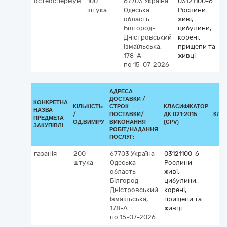
остеоспермум
100
67703
Україна
03121100-6
штука
Одеська
Рослини
область
живі,
Білгород-
цибулини,
Дністровський
корені,
Ізмаїльська,
прищепи та
178-А
живці
по 15-07-2026
АДРЕСА
ДОСТАВКИ /
КОНКРЕТНА
КІЛЬКІСТЬ
СТРОК
КЛАСИФІКАТОР
НАЗВА
/
ПОСТАВКИ/
ДК 021:2015
КЛА
ПРЕДМЕТА
ОД.ВИМІРУ
ВИКОНАННЯ
(CPV)
ЗАКУПІВЛІ
РОБІТ/НАДАННЯ
ПОСЛУГ:
газанія
200
67703
Україна
03121100-6
штука
Одеська
Рослини
область
живі,
Білгород-
цибулини,
Дністровський
корені,
Ізмаїльська,
прищепи та
178-А
живці
по 15-07-2026