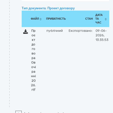
Тип документа: Проект договору
ДАТА
ФАЙЛ
ПРИВАТНІСТЬ
СТАН
ТА
ЧАС
Пр
публічний
Експортовано:
09-06-
оє
2026,
кт
13:35:53
до
го
во
ра
Ов
очі
ра
нні
20
26.
rtf