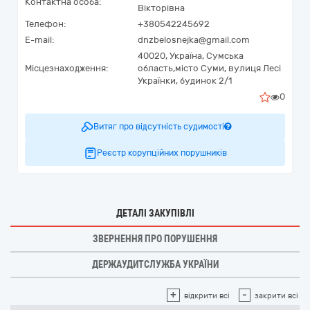
Контактна особа:
Вікторівна
Телефон:
+380542245692
E-mail:
dnzbelosnejka@gmail.com
40020,
Україна
,
Сумська
Місцезнаходження:
область,
місто Суми,
вулиця Лесі
Українки, будинок 2/1
0
Витяг про відсутність судимості
Реєстр корупційних порушників
ДЕТАЛІ ЗАКУПІВЛІ
ЗВЕРНЕННЯ ПРО ПОРУШЕННЯ
ДЕРЖАУДИТСЛУЖБА УКРАЇНИ
+
-
відкрити всі
закрити всі