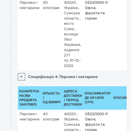
Персики і
30
40020
,
03220000-9
нектарини
кілограм
Україна
,
Овочі,
Сумська
фрукти та
область
,
горіхи
місто
Суми
,
вулиця
Лесі
Українки,
будинок
2/1
по 31-12-
2026
+
Специфікація 4: Персики і нектарини
КОНКРЕТНА
АДРЕСА
КІЛЬКІСТЬ
КЛАСИФІКАТОР
НАЗВА
ДОСТАВКИ
/
ДК 021:2015
КЛАСИФІК
ПРЕДМЕТА
/ ПЕРІОД
ОД.ВИМІРУ
(CPV)
ЗАКУПІВЛІ
ДОСТАВКИ
Персики і
40
40020
,
03220000-9
нектарини
кілограм
Україна
,
Овочі,
Сумська
фрукти та
область
,
горіхи