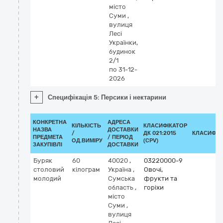
місто
Суми
,
вулиця
Лесі
Українки,
будинок
2/1
по 31-12-
2026
+
Специфікація 5: Персики і нектарини
КОНКРЕТНА
АДРЕСА
КІЛЬКІСТЬ
КЛАСИФІКАТОР
НАЗВА
ДОСТАВКИ
/
ДК 021:2015
КЛАСИФІК
ПРЕДМЕТА
/ ПЕРІОД
ОД.ВИМІРУ
(CPV)
ЗАКУПІВЛІ
ДОСТАВКИ
Буряк
60
40020
,
03220000-9
столовий
кілограм
Україна
,
Овочі,
молодий
Сумська
фрукти та
область
,
горіхи
місто
Суми
,
вулиця