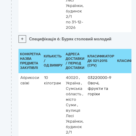
Лесі
Українки,
будинок
2/1
по 31-12-
2026
+
Специфікація 6: Буряк столовий молодий
КОНКРЕТНА
АДРЕСА
КІЛЬКІСТЬ
КЛАСИФІКАТОР
НАЗВА
ДОСТАВКИ
/
ДК 021:2015
КЛАСИФІК
ПРЕДМЕТА
/ ПЕРІОД
ОД.ВИМІРУ
(CPV)
ЗАКУПІВЛІ
ДОСТАВКИ
Абрикоси
10
40020
,
03220000-9
свіжі
кілограм
Україна
,
Овочі,
Сумська
фрукти та
область
,
горіхи
місто
Суми
,
вулиця
Лесі
Українки,
будинок
2/1