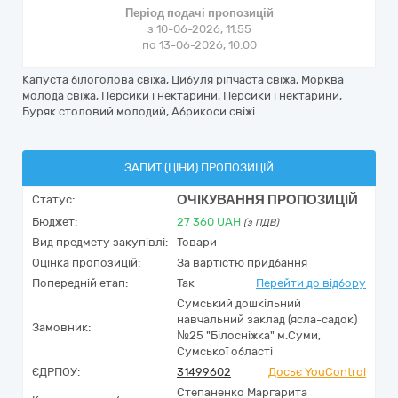
Період подачі пропозицій
з 10-06-2026, 11:55
по 13-06-2026, 10:00
Капуста білоголова свіжа, Цибуля ріпчаста свіжа, Морква
молода свіжа, Персики і нектарини, Персики і нектарини,
Буряк столовий молодий, Абрикоси свіжі
ЗАПИТ (ЦІНИ) ПРОПОЗИЦІЙ
ОЧІКУВАННЯ ПРОПОЗИЦІЙ
Статус:
Бюджет:
27 360
UAH
(з ПДВ)
Вид предмету закупівлі:
Товари
Оцінка пропозицій:
За вартістю придбання
Попередній етап:
Так
Перейти до відбору
Сумський дошкільний
навчальний заклад (ясла-садок)
Замовник:
№25 "Білосніжка" м.Суми,
Сумської області
ЄДРПОУ:
31499602
Досьє YouControl
Степаненко Маргарита