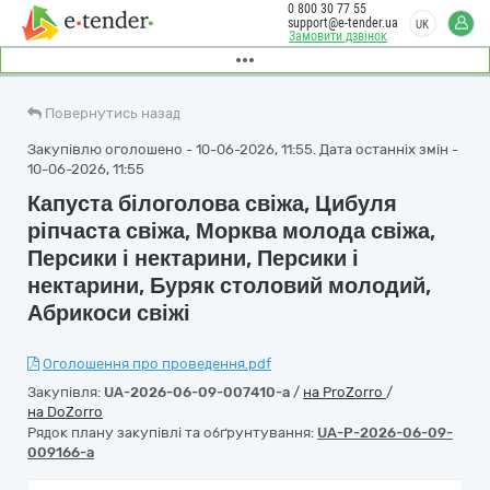
0 800 30 77 55
support@e-tender.ua
UK
Замовити дзвінок
Повернутись назад
Закупівлю оголошено - 10-06-2026, 11:55. Дата останніх змін -
10-06-2026, 11:55
Капуста білоголова свіжа, Цибуля
ріпчаста свіжа, Морква молода свіжа,
Персики і нектарини, Персики і
нектарини, Буряк столовий молодий,
Абрикоси свіжі
Оголошення про проведення.pdf
Закупівля:
UA-2026-06-09-007410-a
/
на ProZorro
/
на DoZorro
Рядок плану закупівлі та обґрунтування:
UA-P-2026-06-09-
009166-a