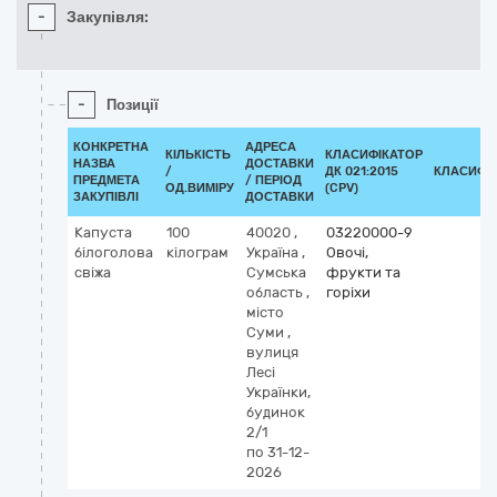
-
Закупівля:
-
Позиції
КОНКРЕТНА
АДРЕСА
КІЛЬКІСТЬ
КЛАСИФІКАТОР
НАЗВА
ДОСТАВКИ
/
ДК 021:2015
КЛАСИФІ
ПРЕДМЕТА
/ ПЕРІОД
ОД.ВИМІРУ
(CPV)
ЗАКУПІВЛІ
ДОСТАВКИ
Капуста
100
40020
,
03220000-9
білоголова
кілограм
Україна
,
Овочі,
свіжа
Сумська
фрукти та
область
,
горіхи
місто
Суми
,
вулиця
Лесі
Українки,
будинок
2/1
по 31-12-
2026