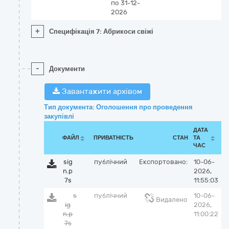
по 31-12-
2026
+
Специфікація 7: Абрикоси свіжі
-
Документи
Завантажити архівом
Тип документа: Оголошення про проведення
закупівлі
ДАТА
ФАЙЛ
ПРИВАТНІСТЬ
СТАН
ТА
ЧАС
sig
публічний
Експортовано:
10-06-
n.p
2026,
7s
11:55:03
s
публічний
10-06-
Видалено
ig
2026,
n.p
11:00:22
7s