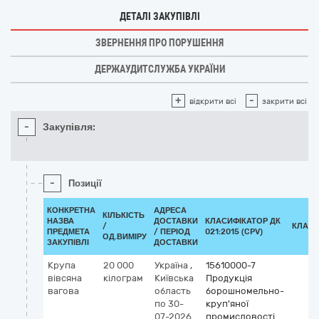
ДЕТАЛІ ЗАКУПІВЛІ
ЗВЕРНЕННЯ ПРО ПОРУШЕННЯ
ДЕРЖАУДИТСЛУЖБА УКРАЇНИ
+
-
відкрити всі
закрити всі
-
Закупівля:
-
Позиції
КОНКРЕТНА
АДРЕСА
КІЛЬКІСТЬ
НАЗВА
ДОСТАВКИ
КЛАСИФІКАТОР ДК
/
КЛАСИ
ПРЕДМЕТА
/ ПЕРІОД
021:2015 (CPV)
ОД.ВИМІРУ
ЗАКУПІВЛІ
ДОСТАВКИ
Крупа
20 000
Україна
,
15610000-7
вівсяна
кілограм
Київська
Продукція
вагова
область
борошномельно-
по 30-
круп'яної
07-2026
промисловості