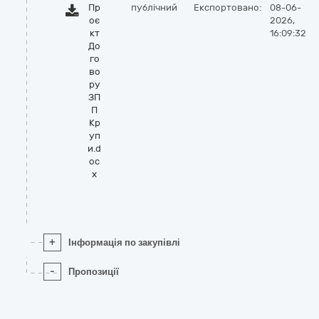
Пр
публічний
Експортовано:
08-06-
оє
2026,
кт
16:09:32
До
го
во
ру
ЗП
П
Кр
уп
и.d
oc
x
+
Інформація по закупівлі
-
Пропозиції