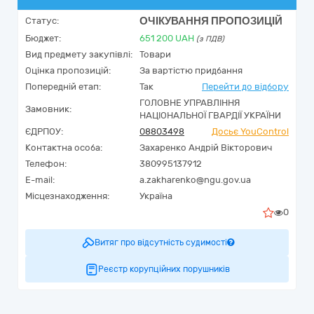
ОЧІКУВАННЯ ПРОПОЗИЦІЙ
Статус:
Бюджет:
651 200
UAH
(з ПДВ)
Вид предмету закупівлі:
Товари
Оцінка пропозицій:
За вартістю придбання
Попередній етап:
Так
Перейти до відбору
ГОЛОВНЕ УПРАВЛІННЯ
Замовник:
НАЦІОНАЛЬНОЇ ГВАРДІЇ УКРАЇНИ
ЄДРПОУ:
08803498
Досьє YouControl
Контактна особа:
Захаренко Андрій Вікторович
Телефон:
380995137912
E-mail:
a.zakharenko@ngu.gov.ua
Місцезнаходження:
Україна
0
Витяг про відсутність судимості
Реєстр корупційних порушників