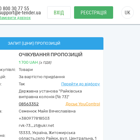
0 800 30 77 55
support@e-tender.ua
ВХІД
РЕЄСТРАЦІЯ
UK
Замовити дзвінок
ЗАПИТ (ЦІНИ) ПРОПОЗИЦІЙ
ОЧІКУВАННЯ ПРОПОЗИЦІЙ
1 700
UAH
(з ПДВ)
купівлі:
Товари
ій:
За вартістю придбання
:
Так
Перейти до відбору
Державна установа "Райківська
виправна колонія (№ 73)"
08563352
Досьє YouControl
а:
Семенюк Майя Вячеславівна
+380977818503
rvk-73_zt@ukr.net
13333,
Україна
,
Житомирська
ня:
область,
село Райки,
вул. Центральна, 1