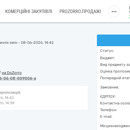
КОМЕРЦІЙНІ ЗАКУПІВЛІ
PROZORRO.ПРОДАЖІ
нніх змін - 08-06-2026, 14:42
Статус:
Бюджет:
Вид предмету за
Оцінка пропозиц
/
на DoZorro
Попередній етап
6-06-08-009006-a
Замовник:
 пропозицій
ЄДРПОУ:
6, 14:42
6, 14:38
Контактна особ
Телефон:
E-mail:
Місцезнаходжен