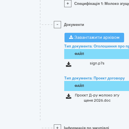
+
Специфікація 1: Молоко згущ
-
Документи
Завантажити архівом
Тип документа: Оголошення про п
ФАЙЛ
sign.p7s
Тип документа: Проект договору
ФАЙЛ
Проєкт Д-ру молоко згу
щене 2026.doc
+
Інформація по закупівлі