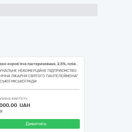
Молоко коров'яче пастеризоване, 2,5%, плівка поліетиленова, ДСТУ 2661, 900-1000г
УНАЛЬНЕ НЕКОМЕРЦІЙНЕ ПІДПРИЄМСТВО
ІНІЧНА ЛІКАРНЯ СВЯТОГО ПАНТЕЛЕЙМОНА"
СЬКОЇ МІСЬКОЇ РАДИ
увана вартість
 000,00 UAH
ДВ
Дивитись