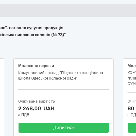
апої, тютюн та супутня продукція
ківська виправна колонія (№ 73)"
Молоко та вершки
Комунальний заклад "Піщанська спеціальна
КОМ
школа Одеської обласної ради"
"КЛ
СУМ
Очікувана вартість
Очік
2 268,00 UAH
80
з ПДВ
з П
Дивитись