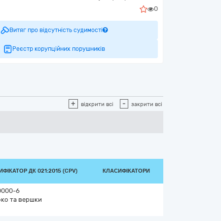
0
Витяг про відсутність судимості
Реєстр корупційних порушників
+
-
відкрити всі
закрити всі
ФІКАТОР ДК 021:2015 (CPV)
КЛАСИФІКАТОРИ
0000-6
ко та вершки