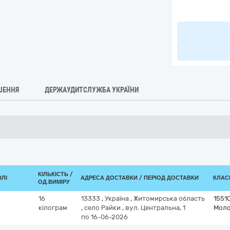
ШЕННЯ
ДЕРЖАУДИТСЛУЖБА УКРАЇНИ
КІЛЬКІСТЬ /
ВЛІ
АДРЕСА ДОСТАВКИ / ПЕРІОД ДОСТАВКИ
КЛАСИ
ОД.ВИМІРУ
16
13333
,
Україна
,
Житомирська область
1551
кілограм
,
село Райки
,
вул. Центральна, 1
Моло
по 16-06-2026