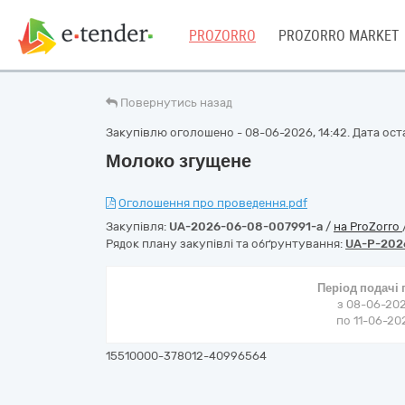
PROZORRO
PROZORRO MARKET
Повернутись назад
Закупівлю оголошено - 08-06-2026, 14:42. Дата оста
Молоко згущене
Оголошення про проведення.pdf
Закупівля:
UA-2026-06-08-007991-a
/
на ProZorro
Рядок плану закупівлі та обґрунтування:
UA-P-202
Період подачі
з 08-06-202
по 11-06-202
15510000-378012-40996564