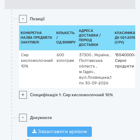
-
Позиції
АДРЕСА
КОНКРЕТНА
КІЛЬКІСТЬ
КЛАСИФІКАТО
ДОСТАВКИ /
НАЗВА ПРЕДМЕТА
/
ДК 021:2015
ПЕРІОД
ЗАКУПІВЛІ
ОД.ВИМІРУ
(CPV)
ДОСТАВКИ
Сир
600
37300
,
Україна
,
15540000-5
кисломолочний
кілограм
Полтавська
Сирні
10%
область
,
продукти
м.Гадяч
,
вул.Лохвицька,1
по 30-09-2026
+
Специфікація 1: Сир кисломолочний 10%
-
Документи
Завантажити архівом