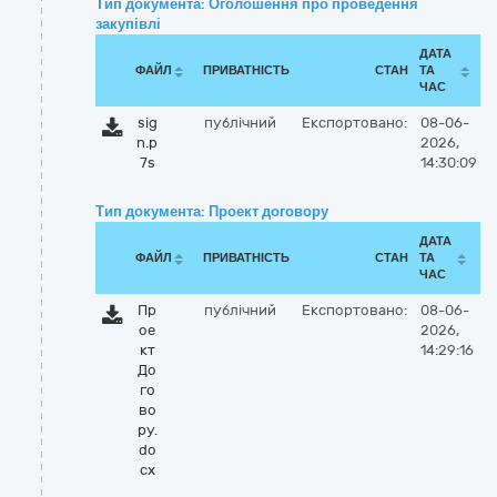
Тип документа: Оголошення про проведення
закупівлі
ДАТА
ФАЙЛ
ПРИВАТНІСТЬ
СТАН
ТА
ЧАС
sig
публічний
Експортовано:
08-06-
n.p
2026,
7s
14:30:09
Тип документа: Проект договору
ДАТА
ФАЙЛ
ПРИВАТНІСТЬ
СТАН
ТА
ЧАС
Пр
публічний
Експортовано:
08-06-
ое
2026,
кт
14:29:16
До
го
во
ру.
do
cx