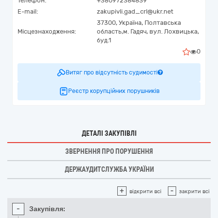
Телефон:
+380972384839
E-mail:
zakupivli.gad_crl@ukr.net
37300,
Україна
,
Полтавська
Місцезнаходження:
область,
м. Гадяч,
вул. Лохвицька,
буд.1
0
Витяг про відсутність судимості
Реєстр корупційних порушників
ДЕТАЛІ ЗАКУПІВЛІ
ЗВЕРНЕННЯ ПРО ПОРУШЕННЯ
ДЕРЖАУДИТСЛУЖБА УКРАЇНИ
+
-
відкрити всі
закрити всі
-
Закупівля: