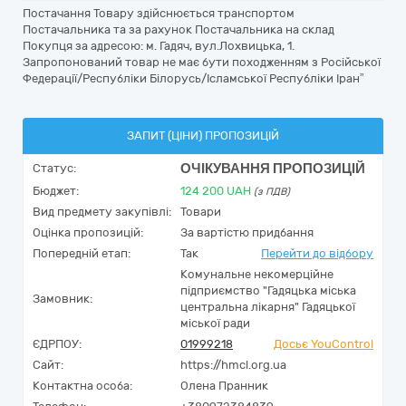
Постачання Товару здійснюється транспортом
Постачальника та за рахунок Постачальника на склад
Покупця за адресою: м. Гадяч, вул.Лохвицька, 1.
Запропонований товар не має бути походженням з Російської
Федерації/Республіки Білорусь/Ісламської Республіки Іран”
ЗАПИТ (ЦІНИ) ПРОПОЗИЦІЙ
ОЧІКУВАННЯ ПРОПОЗИЦІЙ
Статус:
Бюджет:
124 200
UAH
(з ПДВ)
Вид предмету закупівлі:
Товари
Оцінка пропозицій:
За вартістю придбання
Попередній етап:
Так
Перейти до відбору
Комунальне некомерційне
підприємство "Гадяцька міська
Замовник:
центральна лікарня" Гадяцької
міської ради
ЄДРПОУ:
01999218
Досьє YouControl
Сайт:
https://hmcl.org.ua
Контактна особа:
Олена Пранник