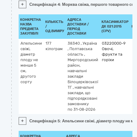
+
Специфікація 4: Морква свіжа, першого товарного сор
КОНКРЕТНА
АДРЕСА
КІЛЬКІСТЬ
КЛАСИФІКАТОР
НАЗВА
ДОСТАВКИ /
/
ДК 021:2015
КЛ
ПРЕДМЕТА
ПЕРІОД
ОД.ВИМІРУ
(CPV)
ЗАКУПІВЛІ
ДОСТАВКИ
Апельсини
177
38340
,
Україна
03220000-9
свіжі,
кілограм
,
Полтавська
Овочі,
діаметр
область
,
фрукти та
плоду не
Миргородський
горіхи
менше 5
район,
см,
навчальні
другого
заклади
сорту
Білоцерківської
ТГ
,
навчальні
заклади, що
підпорядковані
замовнику
по 31-08-2026
+
Специфікація 5: Апельсини свіжі, діаметр плоду не ме
КОНКРЕТНА
АДРЕСА