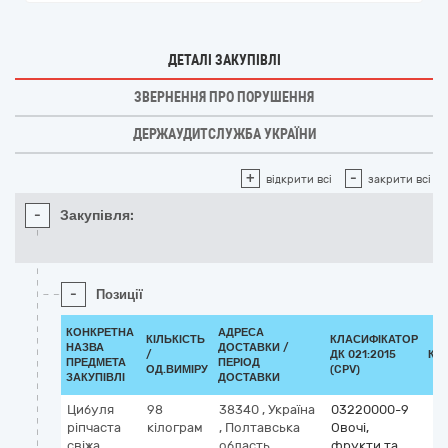
ДЕТАЛІ ЗАКУПІВЛІ
ЗВЕРНЕННЯ ПРО ПОРУШЕННЯ
ДЕРЖАУДИТСЛУЖБА УКРАЇНИ
+
-
відкрити всі
закрити всі
-
Закупівля:
-
Позиції
КОНКРЕТНА
АДРЕСА
КІЛЬКІСТЬ
КЛАСИФІКАТОР
НАЗВА
ДОСТАВКИ /
/
ДК 021:2015
КЛ
ПРЕДМЕТА
ПЕРІОД
ОД.ВИМІРУ
(CPV)
ЗАКУПІВЛІ
ДОСТАВКИ
Цибуля
98
38340
,
Україна
03220000-9
ріпчаста
кілограм
,
Полтавська
Овочі,
свіжа,
область
,
фрукти та