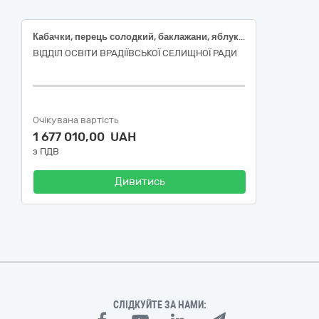
Кабачки, перець солодкий, баклажани, яблука, апельсини, банани, капуста білокачанна, морква, буряк, помідори, гарбуз, огірки, цибуля, виноград, мандарини, сливи, лимони, зелена цибуля, часник свіжий, петрушка свіжа, кріп свіжий, груша, капуста цвітна, капуста рання молода, капуста пекінка, баклажани, персики, абрикоси ДК 021:2015 03220000-9 Овочі, фрукти та горіхи
ВІДДІЛ ОСВІТИ ВРАДІЇВСЬКОЇ СЕЛИЩНОЇ РАДИ
Очікувана вартість
1 677 010,00 UAH
з ПДВ
Дивитись
СЛІДКУЙТЕ ЗА НАМИ: