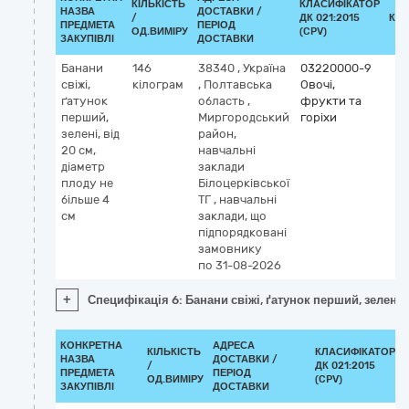
КІЛЬКІСТЬ
КЛАСИФІКАТОР
НАЗВА
ДОСТАВКИ /
/
ДК 021:2015
КЛ
ПРЕДМЕТА
ПЕРІОД
ОД.ВИМІРУ
(CPV)
ЗАКУПІВЛІ
ДОСТАВКИ
Банани
146
38340
,
Україна
03220000-9
свіжі,
кілограм
,
Полтавська
Овочі,
ґатунок
область
,
фрукти та
перший,
Миргородський
горіхи
зелені, від
район,
20 см,
навчальні
діаметр
заклади
плоду не
Білоцерківської
більше 4
ТГ
,
навчальні
см
заклади, що
підпорядковані
замовнику
по 31-08-2026
+
Специфікація 6: Банани свіжі, ґатунок перший, зелені, 
КОНКРЕТНА
АДРЕСА
КІЛЬКІСТЬ
КЛАСИФІКАТОР
НАЗВА
ДОСТАВКИ /
/
ДК 021:2015
ПРЕДМЕТА
ПЕРІОД
ОД.ВИМІРУ
(CPV)
ЗАКУПІВЛІ
ДОСТАВКИ