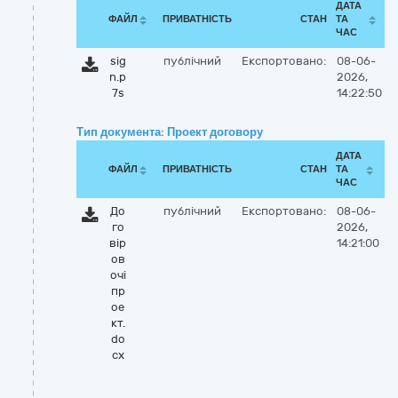
ДАТА
ФАЙЛ
ПРИВАТНІСТЬ
СТАН
ТА
ЧАС
sig
публічний
Експортовано:
08-06-
n.p
2026,
7s
14:22:50
Тип документа: Проект договору
ДАТА
ФАЙЛ
ПРИВАТНІСТЬ
СТАН
ТА
ЧАС
До
публічний
Експортовано:
08-06-
го
2026,
вір
14:21:00
ов
очі
пр
ое
кт.
do
cx