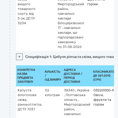
вищого
Миргородський
горіхи
товарного
район,
сорту, від
навчальні
5 см, ДСТУ
заклади
3234
Білоцерківської
ТГ
,
навчальні
заклади, що
підпорядковані
замовнику
по 31-08-2026
+
Специфікація 1: Цибуля ріпчаста свіжа, вищого товарно
КОНКРЕТНА
АДРЕСА
КІЛЬКІСТЬ
КЛАСИФІКАТОР
НАЗВА
ДОСТАВКИ /
/
ДК 021:2015
ПРЕДМЕТА
ПЕРІОД
ОД.ВИМІРУ
(CPV)
ЗАКУПІВЛІ
ДОСТАВКИ
Капуста
52
38340
,
Україна
03220000-9
білоголова
кілограм
,
Полтавська
Овочі,
свіжа,
область
,
фрукти та
ранньостигла,
Миргородський
горіхи
ДСТУ 7037
район,
навчальні