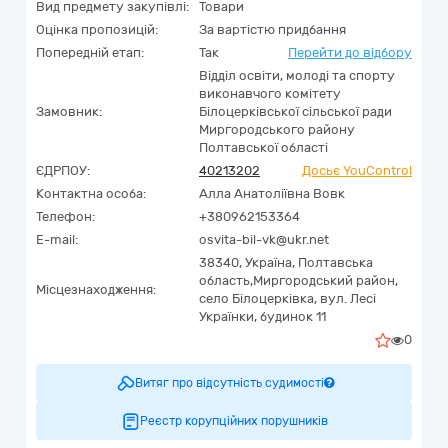
Вид предмету закупівлі:
Товари
Оцінка пропозицій:
За вартістю придбання
Попередній етап:
Так
Перейти до відбору
Відділ освіти, молоді та спорту
виконавчого комітету
Замовник:
Білоцерківської сільської ради
Миргородського району
Полтавської області
ЄДРПОУ:
40213202
Досьє YouControl
Контактна особа:
Алла Анатоліївна Вовк
Телефон:
+380962153364
E-mail:
osvita-bil-vk@ukr.net
38340,
Україна
,
Полтавська
область,
Миргородський район,
Місцезнаходження:
село Білоцерківка,
вул. Лесі
Українки, будинок 11
0
Витяг про відсутність судимості
Реєстр корупційних порушників