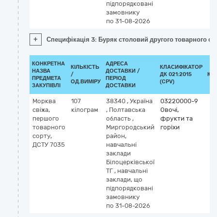
підпорядковані
замовнику
по 31-08-2026
+
Специфікація 3: Буряк столовий другого товарного сор
КОНКРЕТНА
АДРЕСА
КІЛЬКІСТЬ
КЛАСИФІКАТОР
НАЗВА
ДОСТАВКИ /
/
ДК 021:2015
КЛ
ПРЕДМЕТА
ПЕРІОД
ОД.ВИМІРУ
(CPV)
ЗАКУПІВЛІ
ДОСТАВКИ
Морква
107
38340
,
Україна
03220000-9
свіжа,
кілограм
,
Полтавська
Овочі,
першого
область
,
фрукти та
товарного
Миргородський
горіхи
сорту,
район,
ДСТУ 7035
навчальні
заклади
Білоцерківської
ТГ
,
навчальні
заклади, що
підпорядковані
замовнику
по 31-08-2026