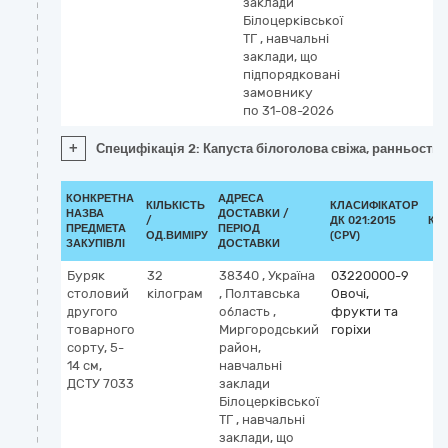
заклади
Білоцерківської
ТГ
,
навчальні
заклади, що
підпорядковані
замовнику
по 31-08-2026
+
Специфікація 2: Капуста білоголова свіжа, ранньостиг
КОНКРЕТНА
АДРЕСА
КІЛЬКІСТЬ
КЛАСИФІКАТОР
НАЗВА
ДОСТАВКИ /
/
ДК 021:2015
КЛ
ПРЕДМЕТА
ПЕРІОД
ОД.ВИМІРУ
(CPV)
ЗАКУПІВЛІ
ДОСТАВКИ
Буряк
32
38340
,
Україна
03220000-9
столовий
кілограм
,
Полтавська
Овочі,
другого
область
,
фрукти та
товарного
Миргородський
горіхи
сорту, 5-
район,
14 см,
навчальні
ДСТУ 7033
заклади
Білоцерківської
ТГ
,
навчальні
заклади, що