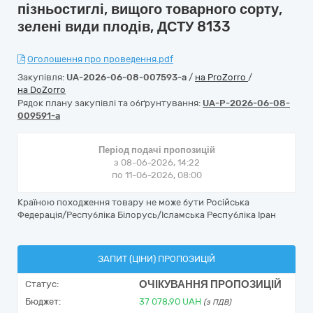
пізньостиглі, вищого товарного сорту,
зелені види плодів, ДСТУ 8133
Оголошення про проведення.pdf
Закупівля:
UA-2026-06-08-007593-a
/
на ProZorro
/
на DoZorro
Рядок плану закупівлі та обґрунтування:
UA-P-2026-06-08-
009591-a
Період подачі пропозицій
з 08-06-2026, 14:22
по 11-06-2026, 08:00
Країною походження товару не може бути Російська
Федерація/Республіка Білорусь/Ісламська Республіка Іран
ЗАПИТ (ЦІНИ) ПРОПОЗИЦІЙ
ОЧІКУВАННЯ ПРОПОЗИЦІЙ
Статус:
Бюджет:
37 078,90
UAH
(з ПДВ)