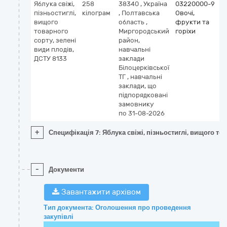
Яблука свіжі,
258
38340
,
Україна
03220000-9
пізньостиглі,
кілограм
,
Полтавська
Овочі,
вищого
область
,
фрукти та
товарного
Миргородський
горіхи
сорту, зелені
район,
види плодів,
навчальні
ДСТУ 8133
заклади
Білоцерківської
ТГ
,
навчальні
заклади, що
підпорядковані
замовнику
по 31-08-2026
+
Специфікація 7: Яблука свіжі, пізньостиглі, вищого то
-
Документи
Завантажити архівом
Тип документа: Оголошення про проведення
закупівлі