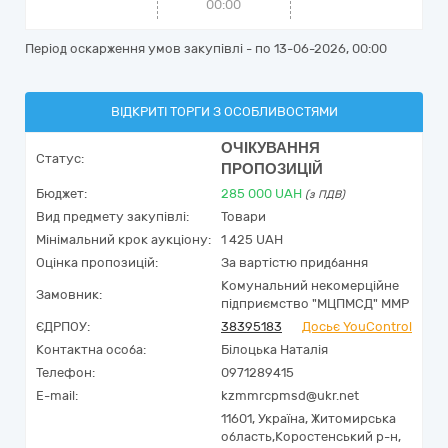
00:00
Період оскарження умов закупівлі - по
13-06-2026, 00:00
ВІДКРИТІ ТОРГИ З ОСОБЛИВОСТЯМИ
ОЧІКУВАННЯ
Статус:
ПРОПОЗИЦІЙ
Бюджет:
285 000
UAH
(з ПДВ)
Вид предмету закупівлі:
Товари
Мінімальний крок аукціону:
1 425 UAH
Оцінка пропозицій:
За вартістю придбання
Комунальний некомерційне
Замовник:
підприємство "МЦПМСД" ММР
ЄДРПОУ:
38395183
Досьє YouControl
Контактна особа:
Білоцька Наталія
Телефон:
0971289415
E-mail:
kzmmrcpmsd@ukr.net
11601,
Україна
,
Житомирська
область,
Коростенський р-н,