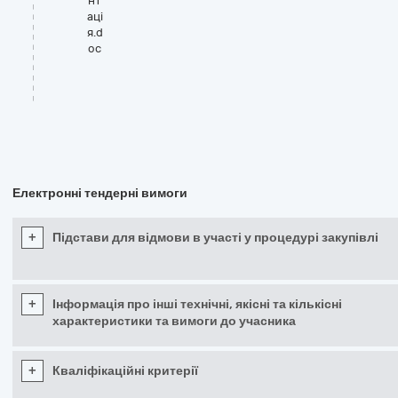
нт
аці
я.d
oc
Електронні тендерні вимоги
+
Підстави для відмови в участі у процедурі закупівлі
+
Інформація про інші технічні, якісні та кількісні
характеристики та вимоги до учасника
+
Кваліфікаційні критерії