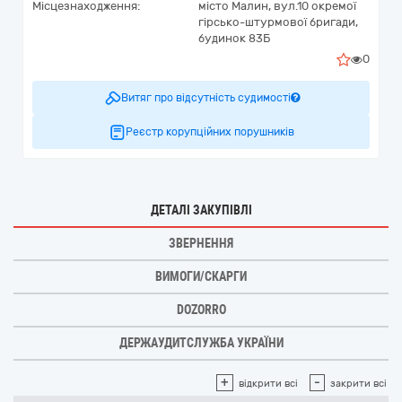
Місцезнаходження:
місто Малин,
вул.10 окремої
гірсько-штурмової бригади,
будинок 83Б
0
Витяг про відсутність судимості
Реєстр корупційних порушників
ДЕТАЛІ ЗАКУПІВЛІ
ЗВЕРНЕННЯ
ВИМОГИ/СКАРГИ
DOZORRO
ДЕРЖАУДИТСЛУЖБА УКРАЇНИ
+
-
відкрити всі
закрити всі