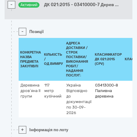
-
ДК 021:2015 - 03410000-7 Дерев
...
Активний
-
Позиції
АДРЕСА
ДОСТАВКИ /
КОНКРЕТНА
СТРОК
КІЛЬКІСТЬ
КЛАСИФІКАТОР
НАЗВА
ПОСТАВКИ/
/
ДК 021:2015
КЛАСИ
ПРЕДМЕТА
ВИКОНАННЯ
ОД.ВИМІРУ
(CPV)
ЗАКУПІВЛІ
РОБІТ/
НАДАННЯ
ПОСЛУГ:
Деревина
117
Україна
03413000-8
дров’яна IІ
метр
Відповідно
Паливна
групи
кубічний
до
деревина
документації
по 30-09-
2026
+
Інформація по лоту