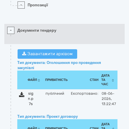
-
Пропозиції
-
Документи тендеру
Завантажити архівом
Тип документа: Оголошення про проведення
закупівлі
ДАТА
ФАЙЛ
ПРИВАТНІСТЬ
СТАН
ТА
ЧАС
sig
публічний
Експортовано:
08-06-
n.p
2026,
7s
13:22:47
Тип документа: Проект договору
ДАТА
ФАЙЛ
ПРИВАТНІСТЬ
СТАН
ТА