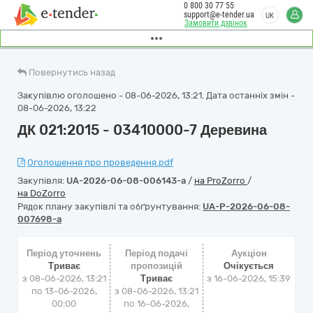
0 800 30 77 55
support@e-tender.ua
UK
Замовити дзвінок
Повернутись назад
Закупівлю оголошено - 08-06-2026, 13:21. Дата останніх змін -
08-06-2026, 13:22
ДК 021:2015 - 03410000-7 Деревина
Оголошення про проведення.pdf
Закупівля:
UA-2026-06-08-006143-a
/
на ProZorro
/
на DoZorro
Рядок плану закупівлі та обґрунтування:
UA-P-2026-06-08-
007698-a
Період уточнень
Період подачі
Аукціон
Триває
пропозицій
Очікується
з 08-06-2026, 13:21
Триває
з
16-06-2026, 15:39
по 13-06-2026,
з 08-06-2026, 13:21
00:00
по 16-06-2026,