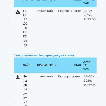
ЧАС
ПР
публічний
Експортовано:
08-06-
ОЄ
2026,
КТ
13:22:00
ДО
ГО
ВО
РУ.
do
cx
Тип документа: Тендерна документація
ДАТА
ФАЙЛ
ПРИВАТНІСТЬ
СТАН
ТА
ЧАС
Те
публічний
Експортовано:
08-06-
нд
2026,
ер
13:22:05
на
до
ку
ме