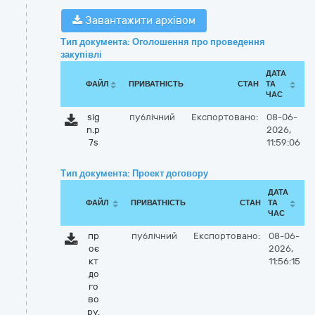
Завантажити архівом
Тип документа: Оголошення про проведення
закупівлі
ДАТА
ФАЙЛ
ПРИВАТНІСТЬ
СТАН
ТА
ЧАС
sig
публічний
Експортовано:
08-06-
n.p
2026,
7s
11:59:06
Тип документа: Проект договору
ДАТА
ФАЙЛ
ПРИВАТНІСТЬ
СТАН
ТА
ЧАС
пр
публічний
Експортовано:
08-06-
оє
2026,
кт
11:56:15
до
го
во
ру.