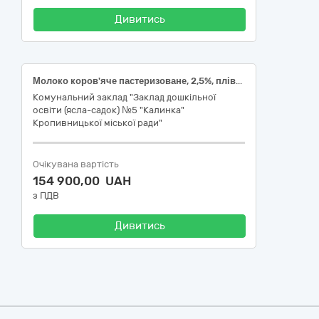
Дивитись
Молоко коров'яче пастеризоване, 2,5%, плівка поліетиленова, ДСТУ 2661, 900-1000г; Молоко коров'яче
Комунальний заклад "Заклад дошкільної
освіти (ясла-садок) №5 "Калинка"
Кропивницької міської ради"
Очікувана вартість
154 900,00 UAH
з ПДВ
Дивитись