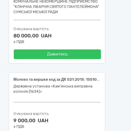
КОМУНАЛЬНЕ НЕКОМЕРЦІЙНЕ ПІДПРИЄМСТВО
"КЛІНІЧНА ЛІКАРНЯ СВЯТОГО ПАНТЕЛЕЙМОНА"
СУМСЬКОЇ МІСЬКОЇ РАДИ
Очікувана вартість
80 000,00 UAH
з ПДВ
Дивитись
Молоко та вершки код за ДК 021:2015: 15510000-6 (Молоко ультрапастеризоване 2,5 % жиру, молоко ультрапастеризоване 3,2 % жиру)
Державна установа «Кам'янська виправна
колонія (№34)»
Очікувана вартість
9 000,00 UAH
з ПДВ