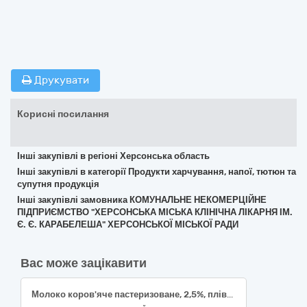
Друкувати
Корисні посилання
Інші закупівлі в регіоні Херсонська область
Інші закупівлі в категорії Продукти харчування, напої, тютюн та
супутня продукція
Інші закупівлі замовника КОМУНАЛЬНЕ НЕКОМЕРЦІЙНЕ
ПІДПРИЄМСТВО "ХЕРСОНСЬКА МІСЬКА КЛІНІЧНА ЛІКАРНЯ ІМ.
Є. Є. КАРАБЕЛЕША" ХЕРСОНСЬКОЇ МІСЬКОЇ РАДИ
Вас може зацікавити
Молоко коров'яче пастеризоване, 2,5%, плівка поліетиленова, ДСТУ 2661, 900-1000г