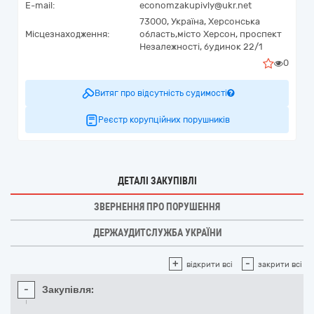
E-mail:
economzakupivly@ukr.net
73000,
Україна
,
Херсонська
Місцезнаходження:
область,
місто Херсон,
проспект
Незалежності, будинок 22/1
0
Витяг про відсутність судимості
Реєстр корупційних порушників
ДЕТАЛІ ЗАКУПІВЛІ
ЗВЕРНЕННЯ ПРО ПОРУШЕННЯ
ДЕРЖАУДИТСЛУЖБА УКРАЇНИ
+
-
відкрити всі
закрити всі
-
Закупівля: