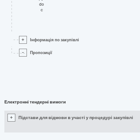
do
c
+
Інформація по закупівлі
-
Пропозиції
Електронні тендерні вимоги
+
Підстави для відмови в участі у процедурі закупівлі