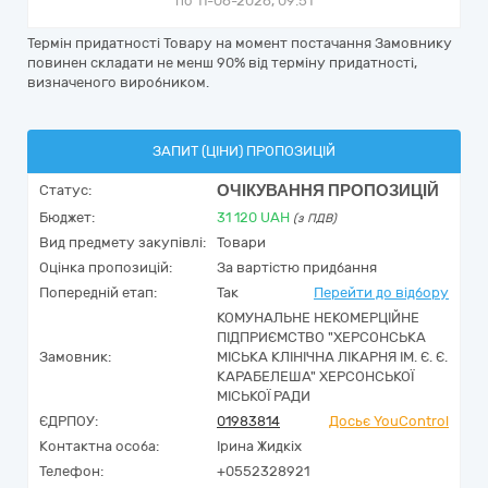
по 11-06-2026, 09:51
Термін придатності Товару на момент постачання Замовнику
повинен складати не менш 90% від терміну придатності,
визначеного виробником.
ЗАПИТ (ЦІНИ) ПРОПОЗИЦІЙ
ОЧІКУВАННЯ ПРОПОЗИЦІЙ
Статус:
Бюджет:
31 120
UAH
(з ПДВ)
Вид предмету закупівлі:
Товари
Оцінка пропозицій:
За вартістю придбання
Попередній етап:
Так
Перейти до відбору
КОМУНАЛЬНЕ НЕКОМЕРЦІЙНЕ
ПІДПРИЄМСТВО "ХЕРСОНСЬКА
Замовник:
МІСЬКА КЛІНІЧНА ЛІКАРНЯ ІМ. Є. Є.
КАРАБЕЛЕША" ХЕРСОНСЬКОЇ
МІСЬКОЇ РАДИ
ЄДРПОУ:
01983814
Досьє YouControl
Контактна особа:
Ірина Жидкіх
Телефон:
+0552328921