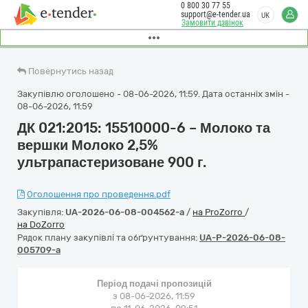
0 800 30 77 55
support@e-tender.ua
UK
Замовити дзвінок
Повернутись назад
Закупівлю оголошено - 08-06-2026, 11:59. Дата останніх змін -
08-06-2026, 11:59
ДК 021:2015: 15510000-6 – Молоко та
вершки Молоко 2,5%
ультрапастеризоване 900 г.
Оголошення про проведення.pdf
Закупівля:
UA-2026-06-08-004562-a
/
на ProZorro
/
на DoZorro
Рядок плану закупівлі та обґрунтування:
UA-P-2026-06-08-
005709-a
Період подачі пропозицій
з 08-06-2026, 11:59