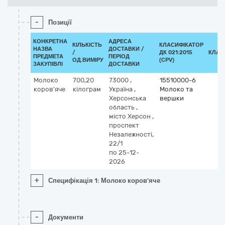
-
Позиції
КОНКРЕТНА
АДРЕСА
КІЛЬКІСТЬ
КЛАСИФІКАТОР
НАЗВА
ДОСТАВКИ /
/
ДК 021:2015
КЛАС
ПРЕДМЕТА
ПЕРІОД
ОД.ВИМІРУ
(CPV)
ЗАКУПІВЛІ
ДОСТАВКИ
Молоко
700,20
73000
,
15510000-6
коров'яче
кілограм
Україна
,
Молоко та
Херсонська
вершки
область
,
місто Херсон
,
проспект
Незалежності,
22/1
по 25-12-
2026
+
Специфікація 1: Молоко коров'яче
-
Документи