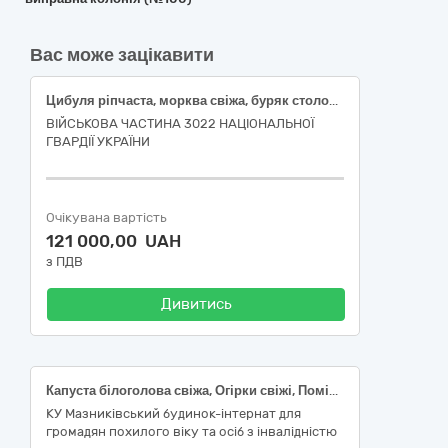
Вас може зацікавити
Цибуля ріпчаста, морква свіжа, буряк столовий свіжий
ВІЙСЬКОВА ЧАСТИНА 3022 НАЦІОНАЛЬНОЇ
ГВАРДІЇ УКРАЇНИ
Очікувана вартість
121 000,00 UAH
з ПДВ
Дивитись
Капуста білоголова свіжа, Огірки свіжі, Помідори (томати) свіжі, Морква свіжа, Цибуля ріпчаста свіжа, Буряк столовий, Банани свіжі, Апельсини свіжі
КУ Мазниківський будинок-інтернат для
громадян похилого віку та осіб з інвалідністю