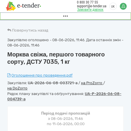
0 800 30 77 55
support@e-tender.ua
UK
Замовити дзвінок
Повернутись назад
Закупівлю оголошено - 08-06-2026, 11:46. Дата останніх змін -
08-06-2026, 11:46
Морква свіжа, першого товарного
сорту, ДСТУ 7035, 1 кг
Оголошення про проведення.pdf
Закупівля:
UA-2026-06-08-003721-a
/
на ProZorro
/
на DoZorro
Рядок плану закупівлі та обґрунтування:
UA-P-2026-06-08-
004739-a
Період подачі пропозицій
з 08-06-2026, 11:46
по 11-06-2026, 00:00