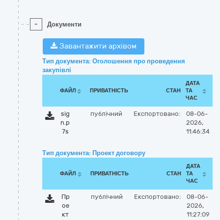
-
Документи
Завантажити архівом
Тип документа: Оголошення про проведення
закупівлі
ДАТА
ФАЙЛ
ПРИВАТНІСТЬ
СТАН
ТА
ЧАС
sig
публічний
Експортовано:
08-06-
n.p
2026,
7s
11:46:34
Тип документа: Проект договору
ДАТА
ФАЙЛ
ПРИВАТНІСТЬ
СТАН
ТА
ЧАС
Пр
публічний
Експортовано:
08-06-
ое
2026,
кт
11:27:09