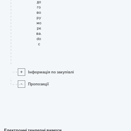
до
го
во
ру
мо
рк
ва.
do
c
+
Інформація по закупівлі
-
Пропозиції
Електронні тендерні вимоги