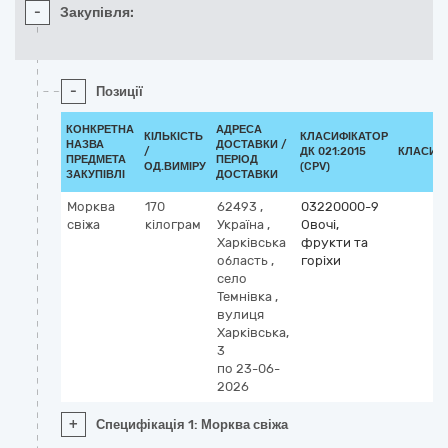
-
Закупівля:
-
Позиції
КОНКРЕТНА
АДРЕСА
КІЛЬКІСТЬ
КЛАСИФІКАТОР
НАЗВА
ДОСТАВКИ /
/
ДК 021:2015
КЛАСИФ
ПРЕДМЕТА
ПЕРІОД
ОД.ВИМІРУ
(CPV)
ЗАКУПІВЛІ
ДОСТАВКИ
Морква
170
62493
,
03220000-9
свіжа
кілограм
Україна
,
Овочі,
Харківська
фрукти та
область
,
горіхи
село
Темнівка
,
вулиця
Харківська,
3
по 23-06-
2026
+
Специфікація 1: Морква свіжа