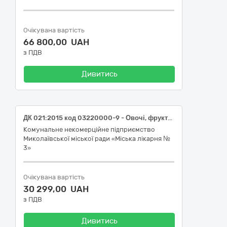
Очікувана вартість
66 800,00 UAH
з ПДВ
Дивитись
ДК 021:2015 код 03220000-9 - Овочі, фрукти та горіхи (ДК 021:2015: 03221270-9 – Огірки) (Огірки свіжі, польові, короткоплідні (до 14см), ДСТУ 3247)
Комунальне некомерційне підприємство
Миколаївської міської ради «Міська лікарня №
3»
Очікувана вартість
30 299,00 UAH
з ПДВ
Дивитись