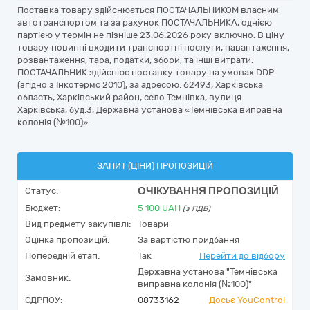
Поставка товару здійснюється ПОСТАЧАЛЬНИКОМ власним
автотранспортом та за рахунок ПОСТАЧАЛЬНИКА, однією
партією у термін не пізніше 23.06.2026 року включно. В ціну
товару повинні входити транспортні послуги, навантаження,
розвантаження, тара, податки, збори, та інші витрати.
ПОСТАЧАЛЬНИК здійснює поставку товару на умовах DDP
(згідно з Інкотермс 2010), за адресою: 62493, Харківська
область, Харківський район, село Темнівка, вулиця
Харківська, буд.3, Державна установа «Темнівська виправна
колонія (№100)».
ЗАПИТ (ЦІНИ) ПРОПОЗИЦІЙ
ОЧІКУВАННЯ ПРОПОЗИЦІЙ
Статус:
Бюджет:
5 100
UAH
(з ПДВ)
Вид предмету закупівлі:
Товари
Оцінка пропозицій:
За вартістю придбання
Попередній етап:
Так
Перейти до відбору
Державна установа "Темнівська
Замовник:
виправна колонія (№100)"
ЄДРПОУ:
08733162
Досьє YouControl