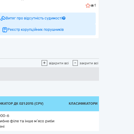
1
Витяг про відсутність судимості
Реєстр корупційних порушників
+
-
відкрити всі
закрити всі
КАТОР ДК 021:2015 (CPV)
КЛАСИФІКАТОРИ
000-6
рибне філе та інше м’ясо риби
ені