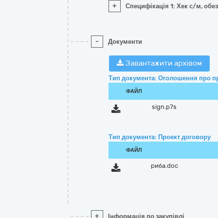
+
Специфікація 1: Хек с/м, об
-
Документи
Завантажити архівом
Тип документа: Оголошення про п
ФАЙЛ
sign.p7s
Тип документа: Проект договору
ФАЙЛ
риба.doc
+
Інформація по закупівлі