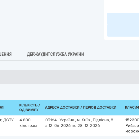
ШЕННЯ
ДЕРЖАУДИТСЛУЖБА УКРАЇНИ
КІЛЬКІСТЬ /
ВЛІ
АДРЕСА ДОСТАВКИ / ПЕРІОД ДОСТАВКИ
КЛАСИФІ
ОД.ВИМІРУ
г, ДСТУ
4 800
03164
,
Україна
,
м. Київ
,
Підлісна, 8
15220
кілограм
з 12-06-2026
по 28-12-2026
Риба, 
морож