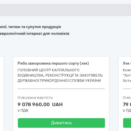
апої, тютюн та супутня продукція
еврологічний інтернат для чоловіків
Риба заморожена першого сорту (хек)
ГОЛОВНИЙ ЦЕНТР КАПІТАЛЬНОГО
Ком
БУДІВНИЦТВА, РЕКОНСТРУКЦІЇ ТА ЗАКУПІВЕЛЬ
"Хот
ДЕРЖАВНОЇ ПРИКОРДОННОЇ СЛУЖБИ УКРАЇНИ
Хоти
Очікувана вартість
Очік
9 078 960,00 UAH
79
з ПДВ
з П
Дивитись