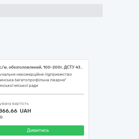
Хек с/м, обезголовлений, 100-200г, ДСТУ 4378 за кодом ДК 021:2015: 15220000-6 - Риба, рибне філе та інше м’ясо риби морожені
унальне некомерційне підприємство
инська багатопрофільна лікарня"
нської міської ради
увана вартість
 866,66 UAH
ДВ
Дивитись