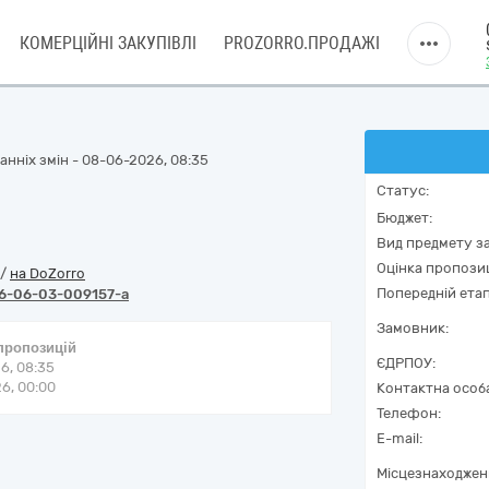
КОМЕРЦІЙНІ ЗАКУПІВЛІ
PROZORRO.ПРОДАЖІ
нніх змін - 08-06-2026, 08:35
Статус:
Бюджет:
Вид предмету за
Оцінка пропозиц
/
на DoZorro
Попередній етап
6-06-03-009157-a
Замовник:
 пропозицій
ЄДРПОУ:
6, 08:35
6, 00:00
Контактна особ
Телефон:
E-mail:
Місцезнаходжен