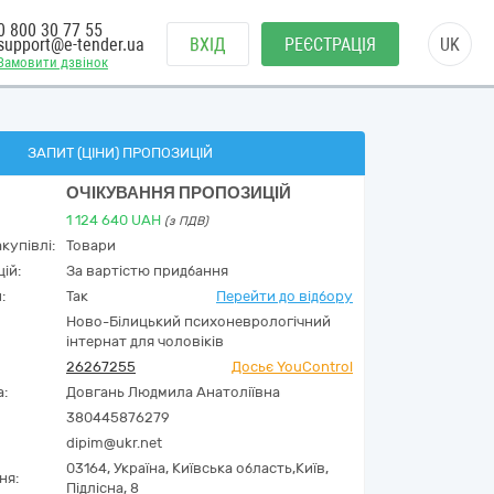
0 800 30 77 55
support@e-tender.ua
ВХІД
РЕЄСТРАЦІЯ
UK
Замовити дзвінок
ЗАПИТ (ЦІНИ) ПРОПОЗИЦІЙ
ОЧІКУВАННЯ ПРОПОЗИЦІЙ
1 124 640
UAH
(з ПДВ)
купівлі:
Товари
ій:
За вартістю придбання
:
Так
Перейти до відбору
Ново-Білицький психоневрологічний
інтернат для чоловіків
26267255
Досьє YouControl
а:
Довгань Людмила Анатоліївна
380445876279
dipim@ukr.net
03164,
Україна
,
Київська область,
Київ,
ня:
Підлісна, 8