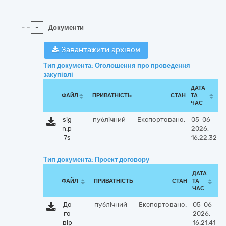
-
Документи
Завантажити архівом
Тип документа: Оголошення про проведення
закупівлі
ДАТА
ФАЙЛ
ПРИВАТНІСТЬ
СТАН
ТА
ЧАС
sig
публічний
Експортовано:
05-06-
n.p
2026,
7s
16:22:32
Тип документа: Проект договору
ДАТА
ФАЙЛ
ПРИВАТНІСТЬ
СТАН
ТА
ЧАС
До
публічний
Експортовано:
05-06-
го
2026,
вір
16:21:41