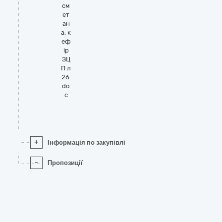
см
ет
ан
а, к
еф
ір
ЗЦ
П л
26.
do
c
+
Інформація по закупівлі
-
Пропозиції