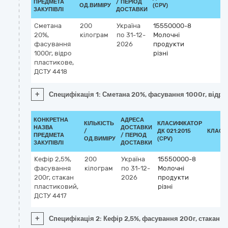
ПРЕДМЕТА
/ ПЕРІОД
ОД.ВИМІРУ
(CPV)
ЗАКУПІВЛІ
ДОСТАВКИ
Сметана
200
Україна
15550000-8
20%,
кілограм
по 31-12-
Молочні
фасування
2026
продукти
1000г, відро
різні
пластикове,
ДСТУ 4418
+
Специфікація 1: Сметана 20%, фасування 1000г, відро
КОНКРЕТНА
АДРЕСА
КІЛЬКІСТЬ
КЛАСИФІКАТОР
НАЗВА
ДОСТАВКИ
/
ДК 021:2015
КЛАСИ
ПРЕДМЕТА
/ ПЕРІОД
ОД.ВИМІРУ
(CPV)
ЗАКУПІВЛІ
ДОСТАВКИ
Кефір 2,5%,
200
Україна
15550000-8
фасування
кілограм
по 31-12-
Молочні
200г, стакан
2026
продукти
пластиковий,
різні
ДСТУ 4417
+
Специфікація 2: Кефір 2,5%, фасування 200г, стакан п