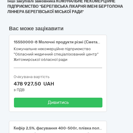
Інші закупівлі замовника КОМУНАЛЬНЕ НЕКОМЕРЦІЙНЕ
ПІДПРИЄМСТВО "БЕРЕГІВСЬКА ЛІКАРНЯ ІМЕНІ БЕРТОЛОНА
ЛІННЕРА БЕРЕГІВСЬКОЇ МІСЬКОЇ РАДИ"
Вас може зацікавити
15550000-8 Молочні продукти різні (Сметана 21%, фасування 400г, плівка поліетиленова, кефір 3.2% жирності , плівка поліетиленова)
Комунальне некомерційне підприємство
"Обласний медичний спеціалізований центр"
Житомирської обласної ради
Очікувана вартість
478 927,50 UAH
з ПДВ
Дивитись
Кефір 2,5%, фасування 400-500г, плівка поліетиленова, ДСТУ 4417, Сметана 20%, фасування 350-400г, плівка поліетиленова, ДСТУ 4418