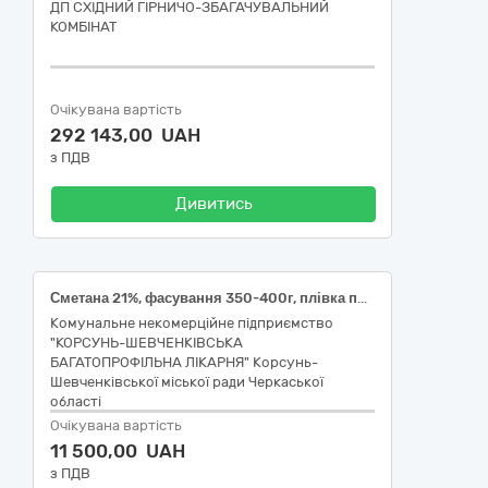
ДП СХІДНИЙ ГІРНИЧО-ЗБАГАЧУВАЛЬНИЙ
КОМБІНАТ
Очікувана вартість
292 143,00 UAH
з ПДВ
Дивитись
Сметана 21%, фасування 350-400г, плівка поліетиленова, ДСТУ 4418 згідно з кодом ДК 021:2015 «Єдиний закупівельний словник»-15550000-8 Молочні продукти різні
Комунальне некомерційне підприємство
"КОРСУНЬ-ШЕВЧЕНКІВСЬКА
БАГАТОПРОФІЛЬНА ЛІКАРНЯ" Корсунь-
Шевченківської міської ради Черкаської
області
Очікувана вартість
11 500,00 UAH
з ПДВ