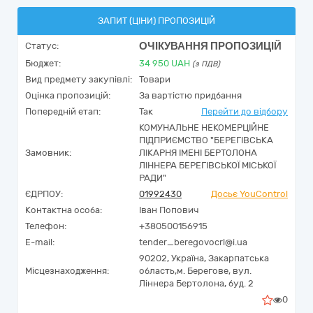
ЗАПИТ (ЦІНИ) ПРОПОЗИЦІЙ
ОЧІКУВАННЯ ПРОПОЗИЦІЙ
Статус:
Бюджет:
34 950
UAH
(з ПДВ)
Вид предмету закупівлі:
Товари
Оцінка пропозицій:
За вартістю придбання
Попередній етап:
Так
Перейти до відбору
КОМУНАЛЬНЕ НЕКОМЕРЦІЙНЕ
ПІДПРИЄМСТВО "БЕРЕГІВСЬКА
Замовник:
ЛІКАРНЯ ІМЕНІ БЕРТОЛОНА
ЛІННЕРА БЕРЕГІВСЬКОЇ МІСЬКОЇ
РАДИ"
ЄДРПОУ:
01992430
Досьє YouControl
Контактна особа:
Іван Попович
Телефон:
+380500156915
E-mail:
tender_beregovocrl@i.ua
90202,
Україна
,
Закарпатська
Місцезнаходження:
область,
м. Берегове,
вул.
Ліннера Бертолона, буд. 2
0