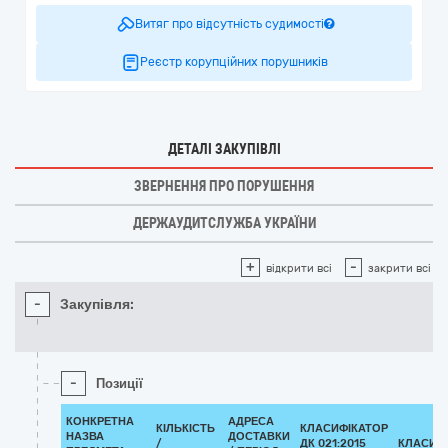
Витяг про відсутність судимості
Реєстр корупційних порушників
ДЕТАЛІ ЗАКУПІВЛІ
ЗВЕРНЕННЯ ПРО ПОРУШЕННЯ
ДЕРЖАУДИТСЛУЖБА УКРАЇНИ
+
-
відкрити всі
закрити всі
-
Закупівля:
-
Позиції
КОНКРЕТНА
АДРЕСА
КІЛЬКІСТЬ
КЛАСИФІКАТОР
НАЗВА
ДОСТАВКИ
/
ДК 021:2015
КЛАСИФ