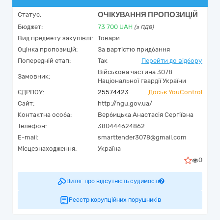
ОЧІКУВАННЯ ПРОПОЗИЦІЙ
Статус:
Бюджет:
73 700
UAH
(з ПДВ)
Вид предмету закупівлі:
Товари
Оцінка пропозицій:
За вартістю придбання
Попередній етап:
Так
Перейти до відбору
Військова частина 3078
Замовник:
Національної гвардії України
ЄДРПОУ:
25574423
Досьє YouControl
Сайт:
http://ngu.gov.ua/
Контактна особа:
Вербицька Анастасія Сергіївна
Телефон:
380444624862
E-mail:
smarttender3078@gmail.com
Місцезнаходження:
Україна
0
Витяг про відсутність судимості
Реєстр корупційних порушників