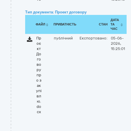
Тип документа: Проект договору
ДАТА
ФАЙЛ
ПРИВАТНІСТЬ
СТАН
ТА
ЧАС
Пр
публічний
Експортовано:
05-06-
оє
2026,
кт
15:25:01
До
го
во
ру
пр
о з
ак
упі
вл
ю.
do
cx