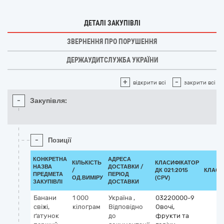
ДЕТАЛІ ЗАКУПІВЛІ
ЗВЕРНЕННЯ ПРО ПОРУШЕННЯ
ДЕРЖАУДИТСЛУЖБА УКРАЇНИ
+
-
відкрити всі
закрити всі
-
Закупівля:
-
Позиції
КОНКРЕТНА
АДРЕСА
КІЛЬКІСТЬ
КЛАСИФІКАТОР
НАЗВА
ДОСТАВКИ /
/
ДК 021:2015
КЛАСИ
ПРЕДМЕТА
ПЕРІОД
ОД.ВИМІРУ
(CPV)
ЗАКУПІВЛІ
ДОСТАВКИ
Банани
1 000
Україна
,
03220000-9
свіжі,
кілограм
Відповідно
Овочі,
ґатунок
до
фрукти та