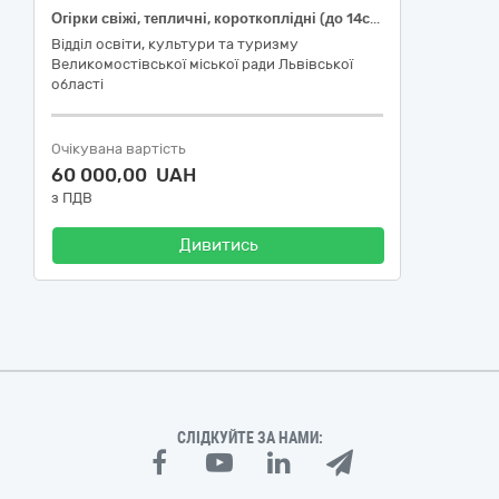
Огірки свіжі, тепличні, короткоплідні (до 14см), ДСТУ 3247; Помідори (томати) свіжі, польові, округлі, ДСТУ 3246; Морква молода свіжа, з обрізаною зеленню; Буряк столовий молодий, з обрізаною зеленню, першого товарного сорту
Відділ освіти, культури та туризму
Великомостівської міської ради Львівської
області
Очікувана вартість
60 000,00 UAH
з ПДВ
Дивитись
СЛІДКУЙТЕ ЗА НАМИ: