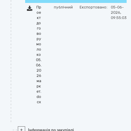
Пр
публічний
Експортовано:
05-06-
ое
2026,
кт
09:55:03
до
го
во
ру
мо
ло
ко
05.
06.
20
26
ма
рк
ет.
do
cx
+
Інформація по закупівлі