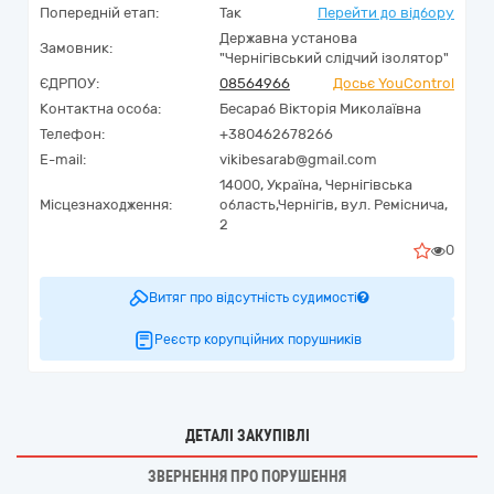
Попередній етап:
Так
Перейти до відбору
Державна установа
Замовник:
"Чернігівський слідчий ізолятор"
ЄДРПОУ:
08564966
Досьє YouControl
Контактна особа:
Бесараб Вікторія Миколаївна
Телефон:
+380462678266
E-mail:
vikibesarab@gmail.com
14000,
Україна
,
Чернігівська
Місцезнаходження:
область,
Чернігів,
вул. Реміснича,
2
0
Витяг про відсутність судимості
Реєстр корупційних порушників
ДЕТАЛІ ЗАКУПІВЛІ
ЗВЕРНЕННЯ ПРО ПОРУШЕННЯ