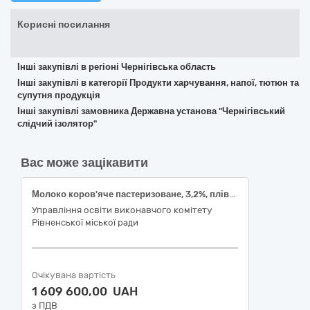
Корисні посилання
Інші закупівлі в регіоні Чернігівська область
Інші закупівлі в категорії Продукти харчування, напої, тютюн та
супутня продукція
Інші закупівлі замовника Державна установа "Чернігівський
слідчий ізолятор"
Вас може зацікавити
Молоко коров'яче пастеризоване, 3,2%, плівка поліетиленова, ДСТУ 2661, 900-1000г
Управління освіти виконавчого комітету
Рівненської міської ради
Очікувана вартість
1 609 600,00 UAH
з ПДВ