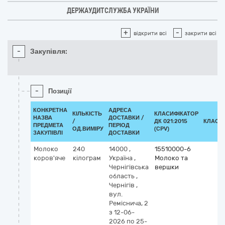
ДЕРЖАУДИТСЛУЖБА УКРАЇНИ
+
-
відкрити всі
закрити всі
-
Закупівля:
-
Позиції
КОНКРЕТНА
АДРЕСА
КІЛЬКІСТЬ
КЛАСИФІКАТОР
НАЗВА
ДОСТАВКИ /
/
ДК 021:2015
КЛАСИ
ПРЕДМЕТА
ПЕРІОД
ОД.ВИМІРУ
(CPV)
ЗАКУПІВЛІ
ДОСТАВКИ
Молоко
240
14000
,
15510000-6
коров'яче
кілограм
Україна
,
Молоко та
Чернігівська
вершки
область
,
Чернігів
,
вул.
Реміснича, 2
з 12-06-
2026
по 25-