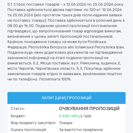
5.1. Строк поставки товарів – з 12.06.2026 по 25.06.2026 року.
Поставка здійснюється двома партіями: по 120 кг: 12.06.2026
та 25.06.2026 (або протягом трьох днів після надання заявки
на поставку товару). Поставка здійснюється в робочий день з
08.00 до 16.00. Поданням цінової пропозиції постачальник
підтверджує, що запропонований товар відповідає вимогам,
визначеним у цьому запиті пропозицій постачальників.
Країною походження товару не може бути Російська
Федерація, Республіка Білорусь або Ісламська Республіка Іран.
Подання будь-яких додаткових документів на підтвердження
зазначеної інформації на етапі подання пропозиції не
вимагається. 5.2. Місце поставки: вул. Реміснича, будинок 2,
місто Чернігів, Чернігівська область. 5.3. Покупець здійснює
замовлення товарів згідно із заявками, зробленими поштою
чи по телефону. Післяплата 100%.
ЗАПИТ (ЦІНИ) ПРОПОЗИЦІЙ
ОЧІКУВАННЯ ПРОПОЗИЦІЙ
Статус:
Бюджет:
9 600
UAH
(з ПДВ)
Вид предмету закупівлі:
Товари
Оцінка пропозицій:
За вартістю придбання