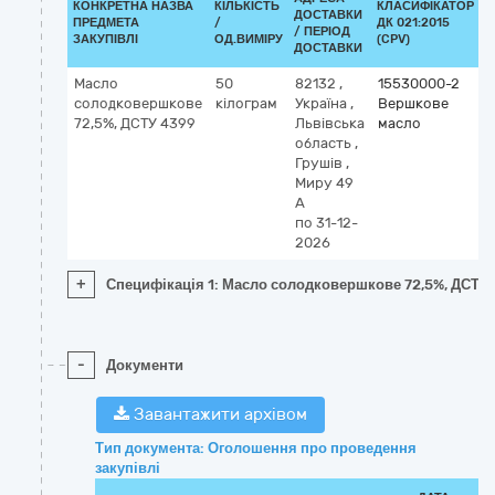
КОНКРЕТНА НАЗВА
КІЛЬКІСТЬ
КЛАСИФІКАТОР
ДОСТАВКИ
ПРЕДМЕТА
/
ДК 021:2015
К
/ ПЕРІОД
ЗАКУПІВЛІ
ОД.ВИМІРУ
(CPV)
ДОСТАВКИ
Масло
50
82132
,
15530000-2
солодковершкове
кілограм
Україна
,
Вершкове
72,5%, ДСТУ 4399
Львівська
масло
область
,
Грушів
,
Миру 49
А
по 31-12-
2026
+
Специфікація 1: Масло солодковершкове 72,5%, ДСТУ
-
Документи
Завантажити архівом
Тип документа: Оголошення про проведення
закупівлі