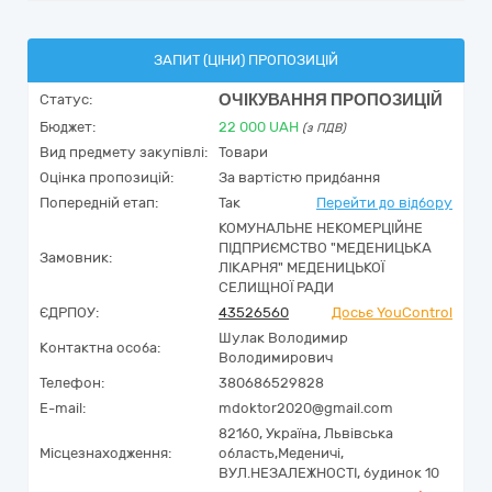
ЗАПИТ (ЦІНИ) ПРОПОЗИЦІЙ
ОЧІКУВАННЯ ПРОПОЗИЦІЙ
Статус:
Бюджет:
22 000
UAH
(з ПДВ)
Вид предмету закупівлі:
Товари
Оцінка пропозицій:
За вартістю придбання
Попередній етап:
Так
Перейти до відбору
КОМУНАЛЬНЕ НЕКОМЕРЦІЙНЕ
ПІДПРИЄМСТВО "МЕДЕНИЦЬКА
Замовник:
ЛІКАРНЯ" МЕДЕНИЦЬКОЇ
СЕЛИЩНОЇ РАДИ
ЄДРПОУ:
43526560
Досьє YouControl
Шулак Володимир
Контактна особа:
Володимирович
Телефон:
380686529828
E-mail:
mdoktor2020@gmail.com
82160,
Україна
,
Львівська
Місцезнаходження:
область,
Меденичі,
ВУЛ.НЕЗАЛЕЖНОСТІ, будинок 10