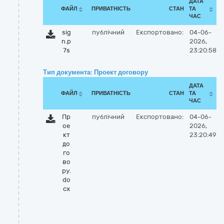
ДАТА
ФАЙЛ
ПРИВАТНІСТЬ
СТАН
ТА
ЧАС
sig
публічний
Експортовано:
04-06-
n.p
2026,
7s
23:20:58
Тип документа: Проект договору
ДАТА
ФАЙЛ
ПРИВАТНІСТЬ
СТАН
ТА
ЧАС
Пр
публічний
Експортовано:
04-06-
ое
2026,
кт
23:20:49
до
го
во
ру.
do
cx