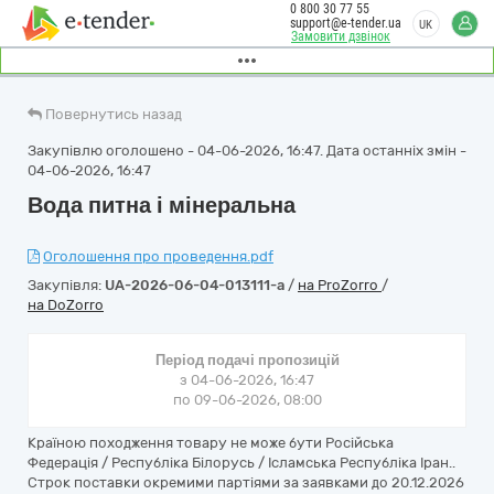
0 800 30 77 55
support@e-tender.ua
UK
Замовити дзвінок
Повернутись назад
Закупівлю оголошено - 04-06-2026, 16:47. Дата останніх змін -
04-06-2026, 16:47
Вода питна і мінеральна
Оголошення про проведення.pdf
Закупівля:
UA-2026-06-04-013111-a
/
на ProZorro
/
на DoZorro
Період подачі пропозицій
з 04-06-2026, 16:47
по 09-06-2026, 08:00
Країною походження товару не може бути Російська
Федерація / Республіка Білорусь / Ісламська Республіка Іран..
Строк поставки окремими партіями за заявками до 20.12.2026