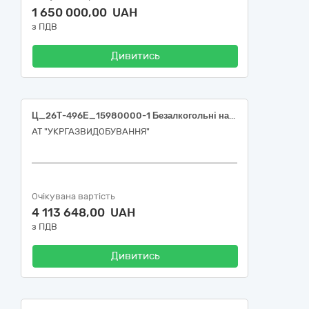
1 650 000,00 UAH
з ПДВ
Дивитись
Ц_26Т-496Е_15980000-1 Безалкогольні напої (Вода питна).
АТ "УКРГАЗВИДОБУВАННЯ"
Очікувана вартість
4 113 648,00 UAH
з ПДВ
Дивитись