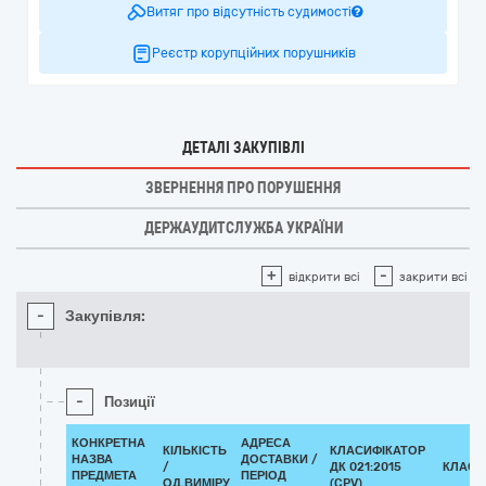
Витяг про відсутність судимості
Реєстр корупційних порушників
ДЕТАЛІ ЗАКУПІВЛІ
ЗВЕРНЕННЯ ПРО ПОРУШЕННЯ
ДЕРЖАУДИТСЛУЖБА УКРАЇНИ
+
-
відкрити всі
закрити всі
-
Закупівля:
-
Позиції
КОНКРЕТНА
АДРЕСА
КІЛЬКІСТЬ
КЛАСИФІКАТОР
НАЗВА
ДОСТАВКИ /
/
ДК 021:2015
КЛАСИ
ПРЕДМЕТА
ПЕРІОД
ОД.ВИМІРУ
(CPV)