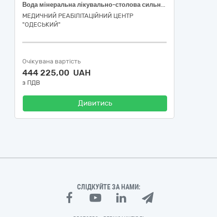
Вода мінеральна лікувально-столова сильногазована 0,5 л, ПЕТ-пляшка; Вода мінеральна лікувально-столова негазована 0,5 л, ПЕТ-пляшка
МЕДИЧНИЙ РЕАБІЛІТАЦІЙНИЙ ЦЕНТР
"ОДЕСЬКИЙ"
Очікувана вартість
444 225,00 UAH
з ПДВ
Дивитись
СЛІДКУЙТЕ ЗА НАМИ: