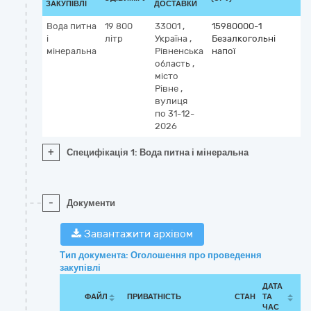
ЗАКУПІВЛІ
ДОСТАВКИ
Вода питна
19 800
33001
,
15980000-1
і
літр
Україна
,
Безалкогольні
мінеральна
Рівненська
напої
область
,
місто
Рівне
,
вулиця
по 31-12-
2026
+
Специфікація 1: Вода питна і мінеральна
-
Документи
Завантажити архівом
Тип документа: Оголошення про проведення
закупівлі
ДАТА
ФАЙЛ
ПРИВАТНІСТЬ
СТАН
ТА
ЧАС