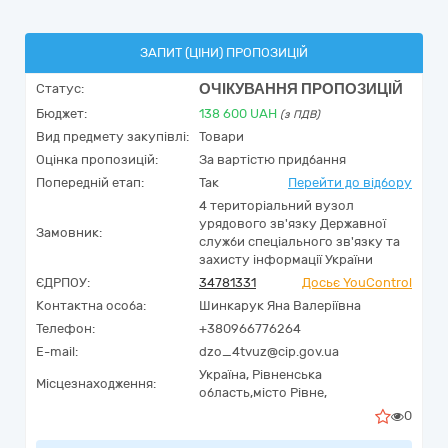
ЗАПИТ (ЦІНИ) ПРОПОЗИЦІЙ
ОЧІКУВАННЯ ПРОПОЗИЦІЙ
Статус:
Бюджет:
138 600
UAH
(з ПДВ)
Вид предмету закупівлі:
Товари
Оцінка пропозицій:
За вартістю придбання
Попередній етап:
Так
Перейти до відбору
4 територіальний вузол
урядового зв'язку Державної
Замовник:
служби спеціального зв'язку та
захисту інформації України
ЄДРПОУ:
34781331
Досьє YouControl
Контактна особа:
Шинкарук Яна Валеріївна
Телефон:
+380966776264
E-mail:
dzo_4tvuz@cip.gov.ua
Україна
,
Рівненська
Місцезнаходження:
область,
місто Рівне,
0