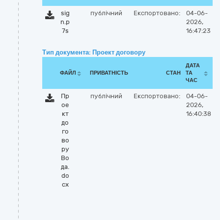
sig
публічний
Експортовано:
04-06-
n.p
2026,
7s
16:47:23
Тип документа: Проект договору
ДАТА
ФАЙЛ
ПРИВАТНІСТЬ
СТАН
ТА
ЧАС
Пр
публічний
Експортовано:
04-06-
ое
2026,
кт
16:40:38
до
го
во
ру
Во
да.
do
cx