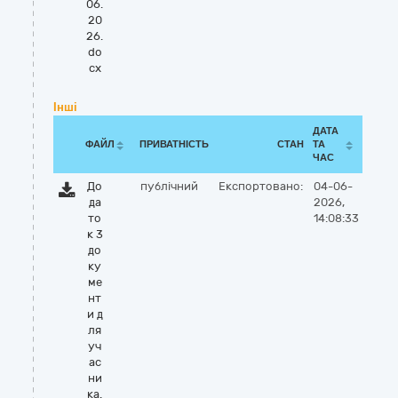
06.
20
26.
do
cx
Інші
ДАТА
ФАЙЛ
ПРИВАТНІСТЬ
СТАН
ТА
ЧАС
До
публічний
Експортовано:
04-06-
да
2026,
то
14:08:33
к 3
до
ку
ме
нт
и д
ля
уч
ас
ни
ка.