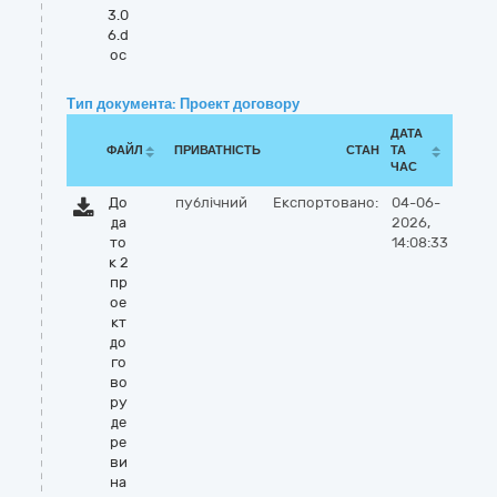
3.0
6.d
oc
Тип документа: Проект договору
ДАТА
ФАЙЛ
ПРИВАТНІСТЬ
СТАН
ТА
ЧАС
До
публічний
Експортовано:
04-06-
да
2026,
то
14:08:33
к 2
пр
ое
кт
до
го
во
ру
де
ре
ви
на