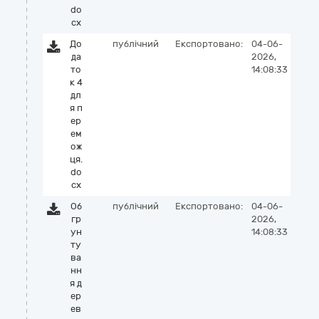
do
cx
До
публічний
Експортовано:
04-06-
да
2026,
то
14:08:33
к 4
дл
я п
ер
ем
ож
ця.
do
cx
Об
публічний
Експортовано:
04-06-
гр
2026,
ун
14:08:33
ту
ва
нн
я д
ер
ев