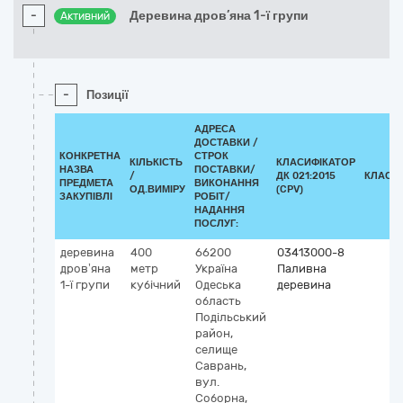
-
Деревина дров’яна 1-ї групи
Активний
-
Позиції
АДРЕСА
ДОСТАВКИ /
КОНКРЕТНА
СТРОК
КІЛЬКІСТЬ
КЛАСИФІКАТОР
НАЗВА
ПОСТАВКИ/
/
ДК 021:2015
КЛАСИ
ПРЕДМЕТА
ВИКОНАННЯ
ОД.ВИМІРУ
(CPV)
ЗАКУПІВЛІ
РОБІТ/
НАДАННЯ
ПОСЛУГ:
деревина
400
66200
03413000-8
дров’яна
метр
Україна
Паливна
1-ї групи
кубічний
Одеська
деревина
область
Подільський
район,
селище
Саврань,
вул.
Соборна,