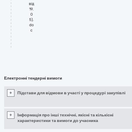
від
19.
0
5).
do
c
Електронні тендерні вимоги
+
Підстави для відмови в участі у процедурі закупівлі
+
Інформація про інші технічні, якісні та кількісні
характеристики та вимоги до учасника