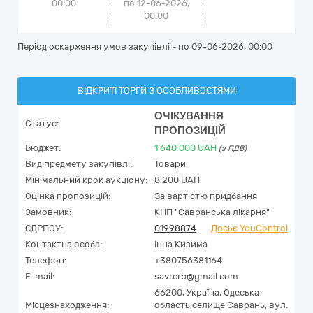
00:00
по 12-06-2026,
00:00
Період оскарження умов закупівлі - по
09-06-2026, 00:00
ВІДКРИТІ ТОРГИ З ОСОБЛИВОСТЯМИ
ОЧІКУВАННЯ
Статус:
ПРОПОЗИЦІЙ
Бюджет:
1 640 000
UAH
(з ПДВ)
Вид предмету закупівлі:
Товари
Мінімальний крок аукціону:
8 200 UAH
Оцінка пропозицій:
За вартістю придбання
Замовник:
КНП "Савранська лікарня"
ЄДРПОУ:
01998874
Досьє YouControl
Контактна особа:
Інна Кизима
Телефон:
+380756381164
E-mail:
savrcrb@gmail.com
66200,
Україна
,
Одеська
Місцезнаходження:
область,
селище Саврань,
вул.