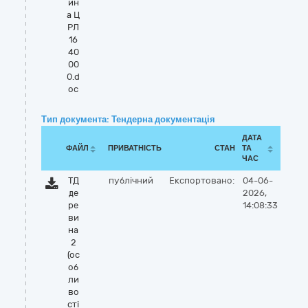
ин
а Ц
РЛ
16
40
00
0.d
oc
Тип документа: Тендерна документація
ДАТА
ФАЙЛ
ПРИВАТНІСТЬ
СТАН
ТА
ЧАС
ТД
публічний
Експортовано:
04-06-
де
2026,
ре
14:08:33
ви
на
2
(ос
об
ли
во
сті