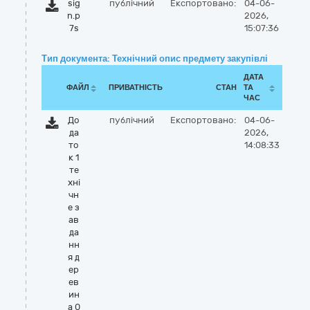
sig
публічний
Експортовано:
04-06-
n.p
2026,
7s
15:07:36
Тип документа: Технічний опис предмету закупівлі
ДАТА
ФАЙЛ
ПРИВАТНІСТЬ
СТАН
ТА
ЧАС
До
публічний
Експортовано:
04-06-
да
2026,
то
14:08:33
к 1
те
хнi
чн
е з
ав
да
нн
я д
ер
ев
ин
а 0