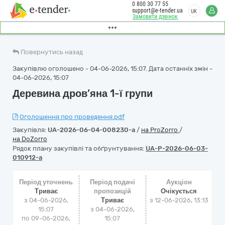
0 800 30 77 55
support@e-tender.ua
UK
Замовити дзвінок
Повернутись назад
Закупівлю оголошено - 04-06-2026, 15:07. Дата останніх змін -
04-06-2026, 15:07
Деревина дров’яна 1-ї групи
Оголошення про проведення.pdf
Закупівля:
UA-2026-06-04-008230-a
/
на ProZorro
/
на DoZorro
Рядок плану закупівлі та обґрунтування:
UA-P-2026-06-03-
010912-a
Період уточнень
Період подачі
Аукціон
Триває
пропозицій
Очікується
з 04-06-2026,
Триває
з
12-06-2026, 13:13
15:07
з 04-06-2026,
по 09-06-2026,
15:07