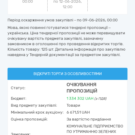
00:00
по 12-06-2026,
12:00
Період оскарження умов закупівлі - по
09-06-2026, 00:00
Мова, якою повинні готуватися тендерні пропозиції –
українська. Ціна тендерної пропозиції не може перевищувати
очікувану вартість предмета закупівлі, зазначену
замовником в оголошенні про проведення відкритих торгів.
Кількість товару: 125 шт. Детальна інформація про закупівлю
наведена у Тендерній документації за предметом закупівлі.
ВІДКРИТІ ТОРГИ З ОСОБЛИВОСТЯМИ
ОЧІКУВАННЯ
Статус:
ПРОПОЗИЦІЙ
Бюджет:
1 334 302
UAH
(з ПДВ)
Вид предмету закупівлі:
Товари
Мінімальний крок аукціону:
6 671,51 UAH
Оцінка пропозицій:
За вартістю придбання
КОМУНАЛЬНЕ ПІДПРИЄМСТВО
ПО УТРИМАННЮ ЗЕЛЕНИХ
Замовник: