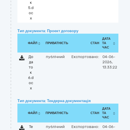
к
5.d
oc
x
Тип документа: Проект договору
ДАТА
ФАЙЛ
ПРИВАТНІСТЬ
СТАН
ТА
ЧАС
До
публічний
Експортовано:
04-06-
да
2026,
то
13:33:22
к
6.d
oc
x
Тип документа: Тендерна документація
ДАТА
ФАЙЛ
ПРИВАТНІСТЬ
СТАН
ТА
ЧАС
Те
публічний
Експортовано:
04-06-