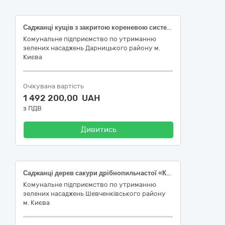
Саджанці кущів з закритою кореневою системою
Комунальне підприємство по утриманню
зелених насаджень Дарницького району м.
Києва
Очікувана вартість
1 492 200,00 UAH
з ПДВ
Дивитись
Саджанці дерев сакури дрібнопильчастої «Канзан»
Комунальне підприємство по утриманню
зелених насаджень Шевченківського району
м. Києва