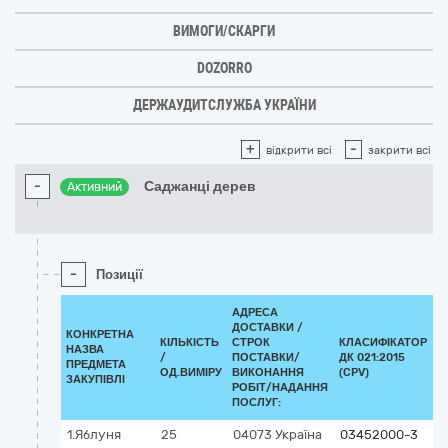
ВИМОГИ/СКАРГИ
DOZORRO
ДЕРЖАУДИТСЛУЖБА УКРАЇНИ
+
-
відкрити всі
закрити всі
-
Саджанці дерев
Активний
-
Позиції
АДРЕСА
ДОСТАВКИ /
КОНКРЕТНА
КІЛЬКІСТЬ
СТРОК
КЛАСИФІКАТОР
НАЗВА
/
ПОСТАВКИ/
ДК 021:2015
К
ПРЕДМЕТА
ОД.ВИМІРУ
ВИКОНАННЯ
(CPV)
ЗАКУПІВЛІ
РОБІТ/НАДАННЯ
ПОСЛУГ:
1.Яблуня
25
04073
Україна
03452000-3