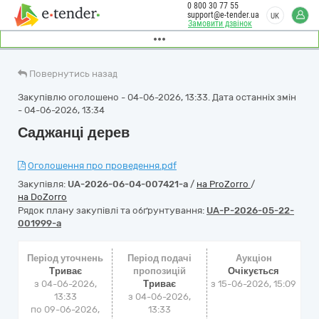
0 800 30 77 55
support@e-tender.ua
UK
Замовити дзвінок
Повернутись назад
Закупівлю оголошено - 04-06-2026, 13:33. Дата останніх змін
- 04-06-2026, 13:34
Саджанці дерев
Оголошення про проведення.pdf
Закупівля:
UA-2026-06-04-007421-a
/
на ProZorro
/
на DoZorro
Рядок плану закупівлі та обґрунтування:
UA-P-2026-05-22-
001999-a
Період уточнень
Період подачі
Аукціон
Триває
пропозицій
Очікується
з 04-06-2026,
Триває
з
15-06-2026, 15:09
13:33
з 04-06-2026,
по 09-06-2026,
13:33