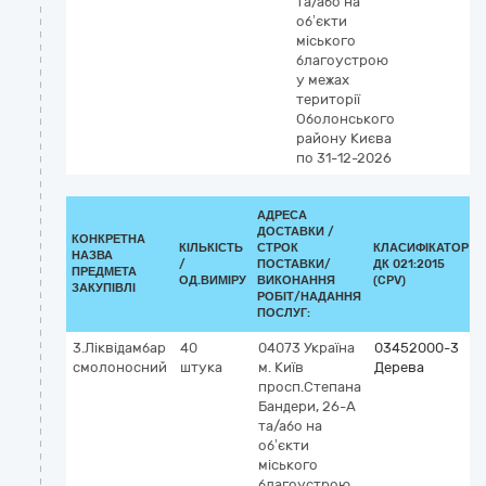
та/або на
об’єкти
міського
благоустрою
у межах
території
Оболонського
району Києва
по 31-12-2026
АДРЕСА
ДОСТАВКИ /
КОНКРЕТНА
КІЛЬКІСТЬ
СТРОК
КЛАСИФІКАТОР
НАЗВА
/
ПОСТАВКИ/
ДК 021:2015
ПРЕДМЕТА
ОД.ВИМІРУ
ВИКОНАННЯ
(CPV)
ЗАКУПІВЛІ
РОБІТ/НАДАННЯ
ПОСЛУГ:
3.Ліквідамбар
40
04073
Україна
03452000-3
смолоносний
штука
м. Київ
Дерева
просп.Степана
Бандери, 26-А
та/або на
об’єкти
міського
благоустрою