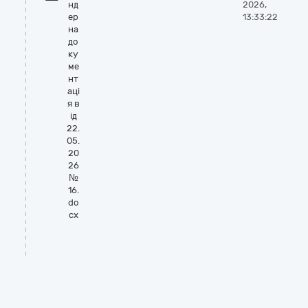
нд
2026,
ер
13:33:22
на
до
ку
ме
нт
аці
я в
ід
22.
05.
20
26
№
16.
do
cx