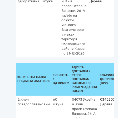
декоративна
штука
м. Київ
Дерева
просп.Степана
Бандери, 26-А
та/або на
об’єкти
міського
благоустрою
у межах
території
Оболонського
району Києва
по 31-12-2026
АДРЕСА
ДОСТАВКИ /
КІЛЬКІСТЬ
СТРОК
КЛАСИФІКА
КОНКРЕТНА НАЗВА
/
ПОСТАВКИ/
ДК 021:2015
ПРЕДМЕТА ЗАКУПІВЛІ
ОД.ВИМІРУ
ВИКОНАННЯ
(CPV)
РОБІТ/НАДАННЯ
ПОСЛУГ:
2.Клен
60
04073
Україна
03452000
псевдоплатановий
штука
м. Київ
Дерева
просп.Степана
Бандери, 26-А