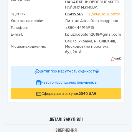
НАСАДЖЕНЬ ОБОЛОНСЬКОГО
РАЙОНУ М.КИЄВА
ЄДРПОУ:
05416745
Досьє YouControl
Контактна особа:
Литвин Анна Олександрівна
Телефон:
+380444196915
E-mail:
kp.uzn.obolon2018@gmail.com
04073,
Україна
,
м. Київ,
Київ,
Місцезнаходження:
Московський проспект,
буд.26-А
0
Витяг про відсутність судимості
Реєстр корупційних порушників
Сформувати рахунок
2040 UAH
ДЕТАЛІ ЗАКУПІВЛІ
ЗВЕРНЕННЯ