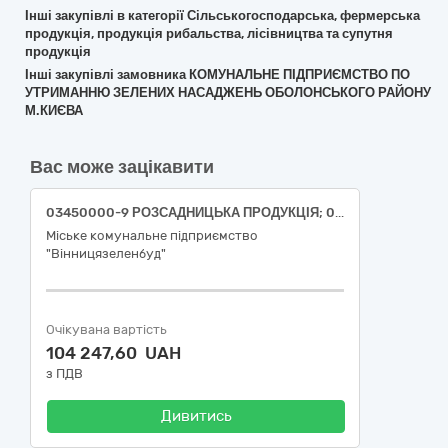
Інші закупівлі в категорії Сільськогосподарська, фермерська
продукція, продукція рибальства, лісівництва та супутня
продукція
Інші закупівлі замовника КОМУНАЛЬНЕ ПІДПРИЄМСТВО ПО
УТРИМАННЮ ЗЕЛЕНИХ НАСАДЖЕНЬ ОБОЛОНСЬКОГО РАЙОНУ
М.КИЄВА
Вас може зацікавити
03450000-9 РОЗСАДНИЦЬКА ПРОДУКЦІЯ; 03452000-3 ДЕРЕВА - (Клен гостролистий «Дебора» Acer platanoides «Deborah»; Платан іспанський (Platanus hispanica))
Міське комунальне підприємство
"Вінницязеленбуд"
Очікувана вартість
104 247,60 UAH
з ПДВ
Дивитись