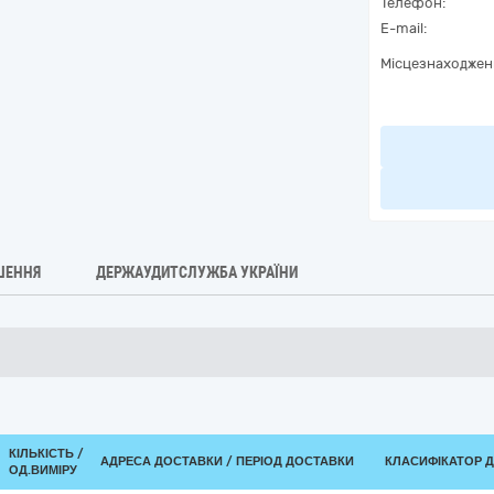
Телефон:
E-mail:
Місцезнаходжен
ШЕННЯ
ДЕРЖАУДИТСЛУЖБА УКРАЇНИ
КІЛЬКІСТЬ /
АДРЕСА ДОСТАВКИ / ПЕРІОД ДОСТАВКИ
КЛАСИФІКАТОР ДК
ОД.ВИМІРУ