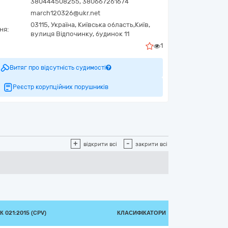
380444508255, 380667261674
march120326@ukr.net
03115,
Україна
,
Київська область,
Київ,
ня:
вулиця Відпочинку, будинок 11
1
Витяг про відсутність судимості
Реєстр корупційних порушників
+
-
відкрити всі
закрити всі
 021:2015 (CPV)
КЛАСИФІКАТОРИ