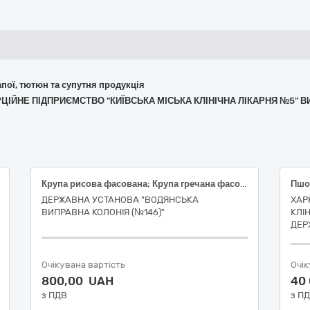
апої, тютюн та супутня продукція
РЦІЙНЕ ПІДПРИЄМСТВО "КИЇВСЬКА МІСЬКА КЛІНІЧНА ЛІКАРНЯ №5" 
)
Крупа рисова фасована; Крупа гречана фасована
Пшо
ДЕРЖАВНА УСТАНОВА "ВОДЯНСЬКА
ХАР
ВИПРАВНА КОЛОНІЯ (№146)"
КЛІ
ДЕР
Очікувана вартість
Очік
800,00 UAH
40
з ПДВ
з П