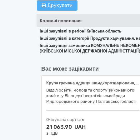
Друкувати
Корисні посилання
Інші закупівлі в регіоні Київська область
Інші закупівлі в категорії Продукти харчування, н
Інші закупівлі замовника КОМУНАЛЬНЕ НЕКОМЕ
(КИЇВСЬКОЇ МІСЬКОЇ ДЕРЖАВНОЇ АДМІНІСТРАЦІЇ
Вас може зацікавити
Крупа гречана ядриця швидкорозварювана, ґатунок перший, фасування 0,8-1 кг
Відділ освіти, молоді та спорту виконавчого
комітету Білоцерківської сільської ради
Миргородського району Полтавської області
Очікувана вартість
21 063,90 UAH
з ПДВ