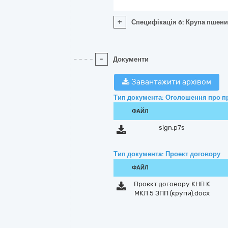
+
Специфікація 6: Крупа пшен
-
Документи
Завантажити архівом
Тип документа: Оголошення про п
ФАЙЛ
sign.p7s
Тип документа: Проект договору
ФАЙЛ
Проєкт договору КНП К
МКЛ 5 ЗПП (крупи).docx