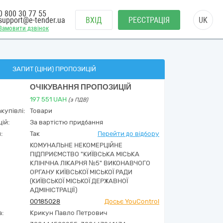
0 800 30 77 55
support@e-tender.ua
ВХІД
РЕЄСТРАЦІЯ
UK
Замовити дзвінок
ЗАПИТ (ЦІНИ) ПРОПОЗИЦІЙ
ОЧІКУВАННЯ ПРОПОЗИЦІЙ
197 551
UAH
(з ПДВ)
купівлі:
Товари
ій:
За вартістю придбання
:
Так
Перейти до відбору
КОМУНАЛЬНЕ НЕКОМЕРЦІЙНЕ
ПІДПРИЄМСТВО "КИЇВСЬКА МІСЬКА
КЛІНІЧНА ЛІКАРНЯ №5" ВИКОНАВЧОГО
ОРГАНУ КИЇВСЬКОЇ МІСЬКОЇ РАДИ
(КИЇВСЬКОЇ МІСЬКОЇ ДЕРЖАВНОЇ
АДМІНІСТРАЦІЇ)
00185028
Досьє YouControl
а:
Крикун Павло Петрович