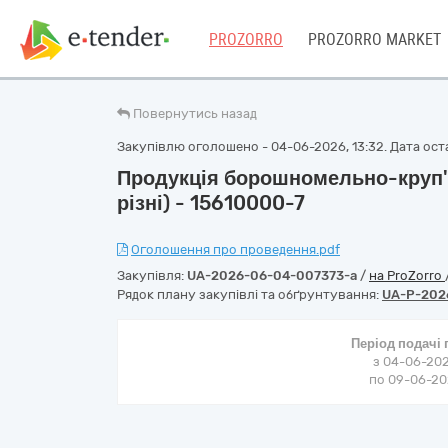
PROZORRO
PROZORRO MARKET
Повернутись назад
Закупівлю оголошено - 04-06-2026, 13:32. Дата оста
Продукція борошномельно-круп'
різні) - 15610000-7
Оголошення про проведення.pdf
Закупівля:
UA-2026-06-04-007373-a
/
на ProZorro
Рядок плану закупівлі та обґрунтування:
UA-P-202
Період подачі
з 04-06-202
по 09-06-202