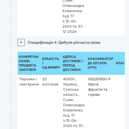
Суми
,
Олександра
Коваленка
буд. 17
з 15-06-
2026
по 31-
12-2026
+
Специфікація 4: Цибуля ріпчаста свіжа
КОНКРЕТНА
АДРЕСА
КІЛЬКІСТЬ
КЛАСИФІКАТОР
НАЗВА
ДОСТАВКИ /
/
ДК 021:2015
КЛАСИФ
ПРЕДМЕТА
ПЕРІОД
ОД.ВИМІРУ
(CPV)
ЗАКУПІВЛІ
ДОСТАВКИ
Персики і
25
40009
,
03220000-9
нектарини
кілограм
Україна
,
Овочі,
Сумська
фрукти та
область
,
горіхи
Суми
,
Олександра
Коваленка
буд. 17
з 15-06-
2026
по 31-