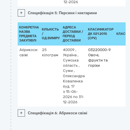
12-2026
+
Специфікація 5: Персики і нектарини
КОНКРЕТНА
АДРЕСА
КІЛЬКІСТЬ
КЛАСИФІКАТОР
НАЗВА
ДОСТАВКИ /
/
ДК 021:2015
КЛАСИФ
ПРЕДМЕТА
ПЕРІОД
ОД.ВИМІРУ
(CPV)
ЗАКУПІВЛІ
ДОСТАВКИ
Абрикоси
25
40009
,
03220000-9
свіжі
кілограм
Україна
,
Овочі,
Сумська
фрукти та
область
,
горіхи
Суми
,
Олександра
Коваленка
буд. 17
з 15-06-
2026
по 31-
12-2026
+
Специфікація 6: Абрикоси свіжі