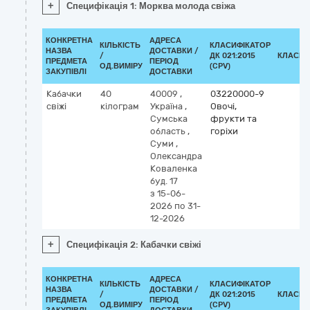
+
Специфікація 1: Морква молода свіжа
КОНКРЕТНА
АДРЕСА
КІЛЬКІСТЬ
КЛАСИФІКАТОР
НАЗВА
ДОСТАВКИ /
/
ДК 021:2015
КЛАСИФ
ПРЕДМЕТА
ПЕРІОД
ОД.ВИМІРУ
(CPV)
ЗАКУПІВЛІ
ДОСТАВКИ
Кабачки
40
40009
,
03220000-9
свіжі
кілограм
Україна
,
Овочі,
Сумська
фрукти та
область
,
горіхи
Суми
,
Олександра
Коваленка
буд. 17
з 15-06-
2026
по 31-
12-2026
+
Специфікація 2: Кабачки свіжі
КОНКРЕТНА
АДРЕСА
КІЛЬКІСТЬ
КЛАСИФІКАТОР
НАЗВА
ДОСТАВКИ /
/
ДК 021:2015
КЛАСИФ
ПРЕДМЕТА
ПЕРІОД
ОД.ВИМІРУ
(CPV)