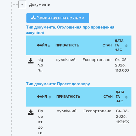
-
Документи
Завантажити архівом
Тип документа: Оголошення про проведення
закупівлі
ДАТА
ФАЙЛ
ПРИВАТНІСТЬ
СТАН
ТА
ЧАС
sig
публічний
Експортовано:
04-06-
n.p
2026,
7s
11:33:23
Тип документа: Проект договору
ДАТА
ФАЙЛ
ПРИВАТНІСТЬ
СТАН
ТА
ЧАС
Пр
публічний
Експортовано:
04-06-
ое
2026,
кт
11:31:39
до
го