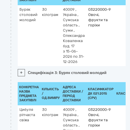
ЗАКУПІВЛІ
ДОСТАВКИ
Буряк
30
40009
,
03220000-9
столовий
кілограм
Україна
,
Овочі,
молодий
Сумська
фрукти та
область
,
горіхи
Суми
,
Олександра
Коваленка
буд. 17
з 15-06-
2026
по 31-
12-2026
+
Специфікація 3: Буряк столовий молодий
КОНКРЕТНА
АДРЕСА
КІЛЬКІСТЬ
КЛАСИФІКАТОР
НАЗВА
ДОСТАВКИ /
/
ДК 021:2015
КЛАСИФ
ПРЕДМЕТА
ПЕРІОД
ОД.ВИМІРУ
(CPV)
ЗАКУПІВЛІ
ДОСТАВКИ
Цибуля
30
40009
,
03220000-9
ріпчаста
кілограм
Україна
,
Овочі,
свіжа
Сумська
фрукти та
область
,
горіхи