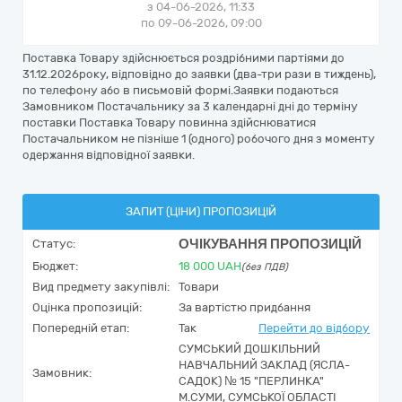
з 04-06-2026, 11:33
по 09-06-2026, 09:00
Поставка Товару здійснюється роздрібними партіями до
31.12.2026року, відповідно до заявки (два-три рази в тиждень),
по телефону або в письмовій формі.Заявки подаються
Замовником Постачальнику за 3 календарні дні до терміну
поставки Поставка Товару повинна здійснюватися
Постачальником не пізніше 1 (одного) робочого дня з моменту
одержання відповідної заявки.
ЗАПИТ (ЦІНИ) ПРОПОЗИЦІЙ
ОЧІКУВАННЯ ПРОПОЗИЦІЙ
Статус:
Бюджет:
18 000
UAH
(без ПДВ)
Вид предмету закупівлі:
Товари
Оцінка пропозицій:
За вартістю придбання
Попередній етап:
Так
Перейти до відбору
СУМСЬКИЙ ДОШКІЛЬНИЙ
НАВЧАЛЬНИЙ ЗАКЛАД (ЯСЛА-
Замовник:
САДОК) № 15 "ПЕРЛИНКА"
М.СУМИ, СУМСЬКОЇ ОБЛАСТІ