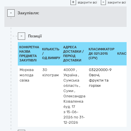
+
-
відкрити всі
закрити всі
-
Закупівля:
-
Позиції
КОНКРЕТНА
АДРЕСА
КІЛЬКІСТЬ
КЛАСИФІКАТОР
НАЗВА
ДОСТАВКИ /
/
ДК 021:2015
КЛАСИФ
ПРЕДМЕТА
ПЕРІОД
ОД.ВИМІРУ
(CPV)
ЗАКУПІВЛІ
ДОСТАВКИ
Морква
30
40009
,
03220000-9
молода
кілограм
Україна
,
Овочі,
свіжа
Сумська
фрукти та
область
,
горіхи
Суми
,
Олександра
Коваленка
буд. 17
з 15-06-
2026
по 31-
12-2026