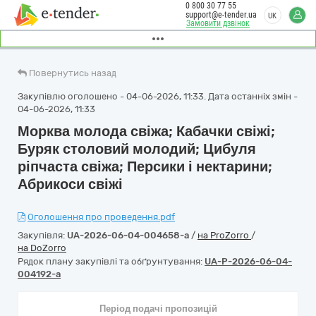
0 800 30 77 55
support@e-tender.ua
UK
Замовити дзвінок
Повернутись назад
Закупівлю оголошено - 04-06-2026, 11:33. Дата останніх змін -
04-06-2026, 11:33
Морква молода свіжа; Кабачки свіжі;
Буряк столовий молодий; Цибуля
ріпчаста свіжа; Персики і нектарини;
Абрикоси свіжі
Оголошення про проведення.pdf
Закупівля:
UA-2026-06-04-004658-a
/
на ProZorro
/
на DoZorro
Рядок плану закупівлі та обґрунтування:
UA-P-2026-06-04-
004192-a
Період подачі пропозицій