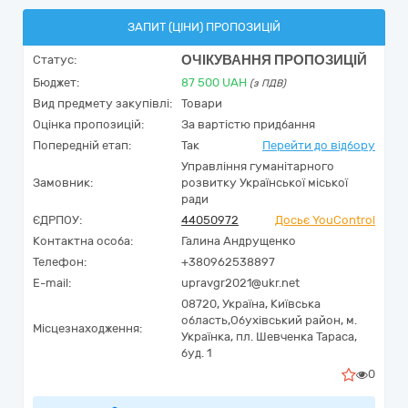
ЗАПИТ (ЦІНИ) ПРОПОЗИЦІЙ
ОЧІКУВАННЯ ПРОПОЗИЦІЙ
Статус:
Бюджет:
87 500
UAH
(з ПДВ)
Вид предмету закупівлі:
Товари
Оцінка пропозицій:
За вартістю придбання
Попередній етап:
Так
Перейти до відбору
Управління гуманітарного
Замовник:
розвитку Української міської
ради
ЄДРПОУ:
44050972
Досьє YouControl
Контактна особа:
Галина Андрущенко
Телефон:
+380962538897
E-mail:
upravgr2021@ukr.net
08720,
Україна
,
Київська
область,
Обухівський район, м.
Місцезнаходження:
Українка,
пл. Шевченка Тараса,
буд. 1
0