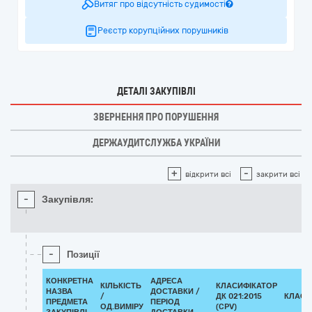
Витяг про відсутність судимості
Реєстр корупційних порушників
ДЕТАЛІ ЗАКУПІВЛІ
ЗВЕРНЕННЯ ПРО ПОРУШЕННЯ
ДЕРЖАУДИТСЛУЖБА УКРАЇНИ
+
-
відкрити всі
закрити всі
-
Закупівля:
-
Позиції
КОНКРЕТНА
АДРЕСА
КІЛЬКІСТЬ
КЛАСИФІКАТОР
НАЗВА
ДОСТАВКИ /
/
ДК 021:2015
КЛАСИ
ПРЕДМЕТА
ПЕРІОД
ОД.ВИМІРУ
(CPV)