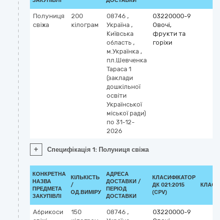
ЗАКУПІВЛІ
ДОСТАВКИ
Полуниця
200
08746
,
03220000-9
свіжа
кілограм
Україна
,
Овочі,
Київська
фрукти та
область
,
горіхи
м.Українка
,
пл.Шевченка
Тараса 1
(заклади
дошкільної
освіти
Української
міської ради)
по 31-12-
2026
+
Специфікація 1: Полуниця свіжа
КОНКРЕТНА
АДРЕСА
КІЛЬКІСТЬ
КЛАСИФІКАТОР
НАЗВА
ДОСТАВКИ /
/
ДК 021:2015
КЛАСИ
ПРЕДМЕТА
ПЕРІОД
ОД.ВИМІРУ
(CPV)
ЗАКУПІВЛІ
ДОСТАВКИ
Абрикоси
150
08746
,
03220000-9