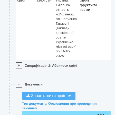
свіжі
кілограм
Україна
,
Овочі,
Київська
фрукти та
область
,
горіхи
м.Українка
,
пл.Шевченка
Тараса 1
(заклади
дошкільної
освіти
Української
міської ради)
по 31-12-
2026
+
Специфікація 2: Абрикоси свіжі
-
Документи
Завантажити архівом
Тип документа: Оголошення про проведення
закупівлі