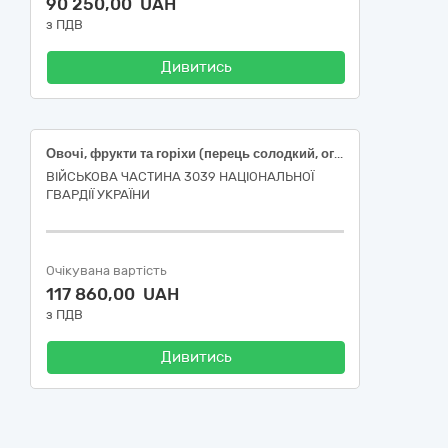
90 250,00 UAH
з ПДВ
Дивитись
Овочі, фрукти та горіхи (перець солодкий, огірок свіжий , помідори свіжі, часник свіжий)
ВІЙСЬКОВА ЧАСТИНА 3039 НАЦІОНАЛЬНОЇ
ГВАРДІЇ УКРАЇНИ
Очікувана вартість
117 860,00 UAH
з ПДВ
Дивитись