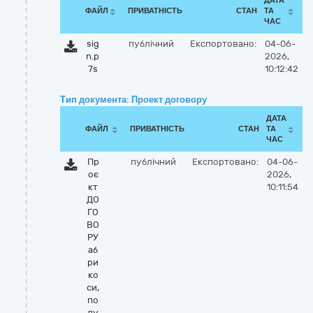
ДАТА
ФАЙЛ
ПРИВАТНІСТЬ
СТАН
ТА
ЧАС
sig
публічний
Експортовано:
04-06-
n.p
2026,
7s
10:12:42
Тип документа: Проект договору
ДАТА
ФАЙЛ
ПРИВАТНІСТЬ
СТАН
ТА
ЧАС
Пр
публічний
Експортовано:
04-06-
оє
2026,
кт
10:11:54
ДО
ГО
ВО
РУ
аб
ри
ко
си,
по
лу