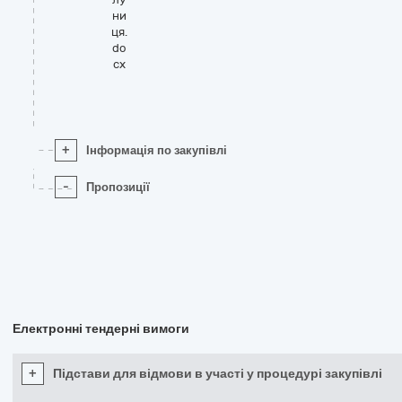
ни
ця.
do
cx
+
Інформація по закупівлі
-
Пропозиції
Електронні тендерні вимоги
+
Підстави для відмови в участі у процедурі закупівлі