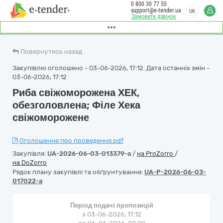
0 800 30 77 55
support@e-tender.ua
UK
Замовити дзвінок
Повернутись назад
Закупівлю оголошено - 03-06-2026, 17:12. Дата останніх змін -
03-06-2026, 17:12
Риба свіжоморожена ХЕК,
обезголовлена; Філе Хека
свіжоморожене
Оголошення про проведення.pdf
Закупівля:
UA-2026-06-03-013379-a
/
на ProZorro
/
на DoZorro
Рядок плану закупівлі та обґрунтування:
UA-P-2026-06-03-
017022-a
Період подачі пропозицій
з 03-06-2026, 17:12