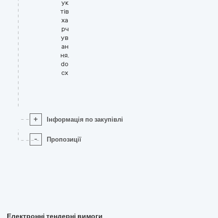
ук
тів
ха
рч
ув
ан
ня.
do
cx
+
Інформація по закупівлі
-
Пропозиції
Електронні тендерні вимоги