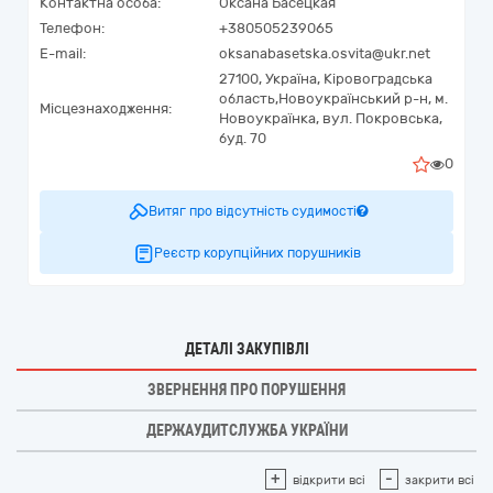
Контактна особа:
Оксана Басецкая
Телефон:
+380505239065
E-mail:
oksanabasetska.osvita@ukr.net
27100,
Україна
,
Кіровоградська
область,
Новоукраїнський р-н, м.
Місцезнаходження:
Новоукраїнка,
вул. Покровська,
буд. 70
0
Витяг про відсутність судимості
Реєстр корупційних порушників
ДЕТАЛІ ЗАКУПІВЛІ
ЗВЕРНЕННЯ ПРО ПОРУШЕННЯ
ДЕРЖАУДИТСЛУЖБА УКРАЇНИ
+
-
відкрити всі
закрити всі