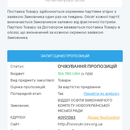
по 06-06-2026, 00:00
Поставка Товару здійснюється окремими партіями згідно з
заявкою Замовника один раз на тиждень. Обсяг кожної партії
визначається Замовником залежно від фактичної потреби.
Партією Товару за Договором вважається поставка Товару в
обсязі, що визначений за кожною окремою заявкою
Замовника
ЗАПИТ (ЦІНИ) ПРОПОЗИЦІЙ
ОЧІКУВАННЯ ПРОПОЗИЦІЙ
Статус:
Бюджет:
126 780
UAH
(з ПДВ)
Вид предмету закупівлі:
Товари
Оцінка пропозицій:
За вартістю придбання
Попередній етап:
Так
Перейти до відбору
ВІДДІЛ ОСВІТИ ВИКОНАВЧОГО
Замовник:
КОМІТЕТУ НОВОУКРАЇНСЬКОЇ
МІСЬКОЇ РАДИ
ЄДРПОУ:
40901383
Досьє YouControl
Сайт:
http://novoukr.osv.org.ua