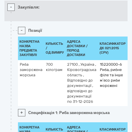
-
Закупівля:
-
Позиції
КОНКРЕТНА
АДРЕСА
КІЛЬКІСТЬ
КЛАСИФІКАТОР
НАЗВА
ДОСТАВКИ /
/
ДК 021:2015
К
ПРЕДМЕТА
ПЕРІОД
ОД.ВИМІРУ
(CPV)
ЗАКУПІВЛІ
ДОСТАВКИ
Риба
700
27100
,
Україна
,
15220000-6
заморожена
кілограм
Кіровоградська
Риба, рибне
морська
область
,
філе та інше
Відповідно до
м’ясо риби
документації
,
морожені
відповідно до
документації
по 31-12-2026
+
Специфікація 1: Риба заморожена морська
КОНКРЕТНА
АДРЕСА
КІЛЬКІСТЬ
КЛАСИФІКАТОР
НАЗВА
ДОСТАВКИ /