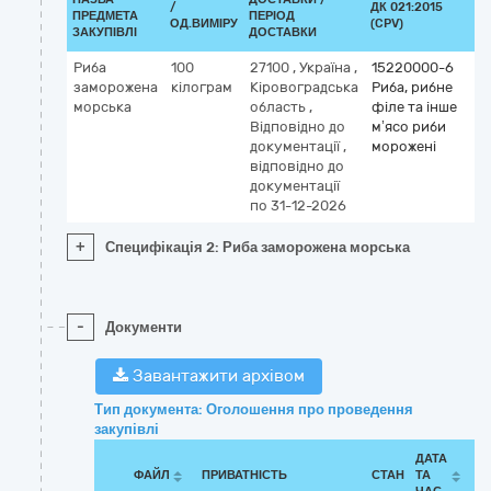
/
ДК 021:2015
К
ПРЕДМЕТА
ПЕРІОД
ОД.ВИМІРУ
(CPV)
ЗАКУПІВЛІ
ДОСТАВКИ
Риба
100
27100
,
Україна
,
15220000-6
заморожена
кілограм
Кіровоградська
Риба, рибне
морська
область
,
філе та інше
Відповідно до
м’ясо риби
документації
,
морожені
відповідно до
документації
по 31-12-2026
+
Специфікація 2: Риба заморожена морська
-
Документи
Завантажити архівом
Тип документа: Оголошення про проведення
закупівлі
ДАТА
ФАЙЛ
ПРИВАТНІСТЬ
СТАН
ТА