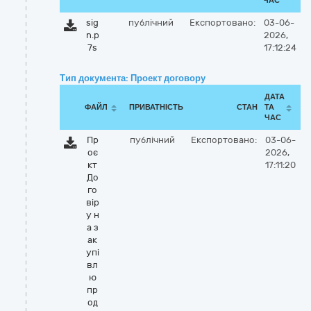
ЧАС
sig
публічний
Експортовано:
03-06-
n.p
2026,
7s
17:12:24
Тип документа: Проект договору
ДАТА
ФАЙЛ
ПРИВАТНІСТЬ
СТАН
ТА
ЧАС
Пр
публічний
Експортовано:
03-06-
оє
2026,
кт
17:11:20
До
го
вір
у н
а з
ак
упі
вл
ю
пр
од