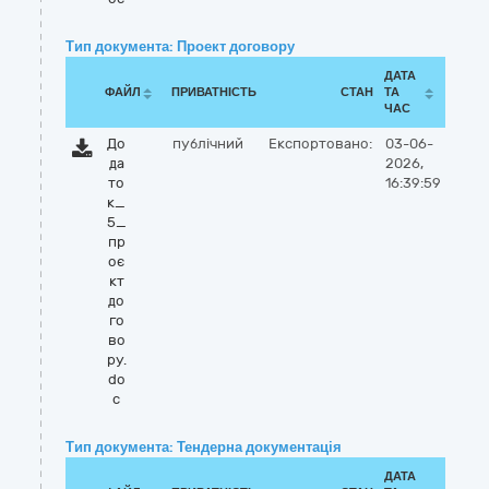
Тип документа: Проект договору
ДАТА
ФАЙЛ
ПРИВАТНІСТЬ
СТАН
ТА
ЧАС
До
публічний
Експортовано:
03-06-
да
2026,
то
16:39:59
к_
5_
пр
оє
кт
до
го
во
ру.
do
c
Тип документа: Тендерна документація
ДАТА