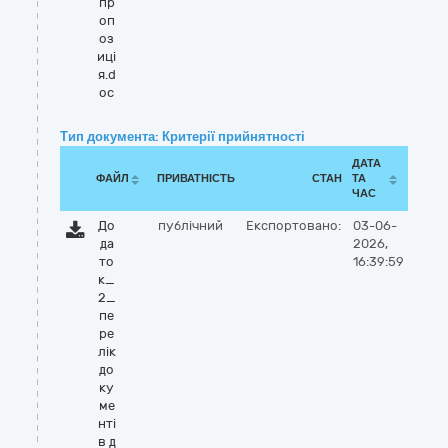
пр
оп
оз
иці
я.d
oc
Тип документа: Критерії прийнятності
ДАТА
ФАЙЛ
ПРИВАТНІСТЬ
СТАН
ТА
ЧАС
До
публічний
Експортовано:
03-06-
да
2026,
то
16:39:59
к_
2_
пе
ре
лік
до
ку
ме
нті
в д