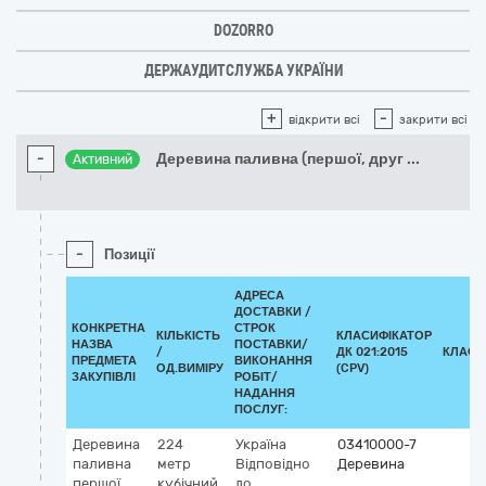
DOZORRO
ДЕРЖАУДИТСЛУЖБА УКРАЇНИ
+
-
відкрити всі
закрити всі
-
Деревина паливна (першої, друг
...
Активний
-
Позиції
АДРЕСА
ДОСТАВКИ /
КОНКРЕТНА
СТРОК
КІЛЬКІСТЬ
КЛАСИФІКАТОР
НАЗВА
ПОСТАВКИ/
/
ДК 021:2015
КЛАСИ
ПРЕДМЕТА
ВИКОНАННЯ
ОД.ВИМІРУ
(CPV)
ЗАКУПІВЛІ
РОБІТ/
НАДАННЯ
ПОСЛУГ:
Деревина
224
Україна
03410000-7
паливна
метр
Відповідно
Деревина
першої
кубічний
до