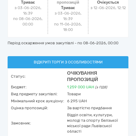
Триває
пропозицій
Очікується
з 03-06-2026,
Триває
з
12-06-2026, 12:12
16:39
з 03-06-2026,
по 08-06-2026,
16:39
00:00
по 11-06-2026,
18:00
Період оскарження умов закупівлі - по
08-06-2026, 00:00
ВІДКРИТІ ТОРГИ З ОСОБЛИВОСТЯМИ
ОЧІКУВАННЯ
Статус:
ПРОПОЗИЦІЙ
Бюджет:
1 259 000
UAH
(з ПДВ)
Вид предмету закупівлі:
Товари
Мінімальний крок аукціону:
6 295 UAH
Оцінка пропозицій:
За вартістю придбання
Відділ освіти, культури,
молоді та спорту Белзької
Замовник:
міської ради Львівської
області