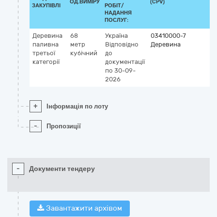
ОД.ВИМІРУ
(CPV)
ЗАКУПІВЛІ
РОБІТ/
НАДАННЯ
ПОСЛУГ:
Деревина
68
Україна
03410000-7
паливна
метр
Відповідно
Деревина
третьої
кубічний
до
категорії
документації
по 30-09-
2026
+
Інформація по лоту
-
Пропозиції
-
Документи тендеру
Завантажити архівом