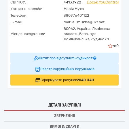
ЄДРПОУ:
44133922
Досьє YouControl
Контактна особа:
Марія Муха
Телефон:
380976401122
E-mail:
mariia_mukha@ukr.net
80062,
Україна
,
Львівська
Місцезнаходження:
область,
Белз,
вул.
Домініканська, будинок 1
0
Витяг про відсутність судимості
Реєстр корупційних порушників
Сформувати рахунок
2040 UAH
ДЕТАЛІ ЗАКУПІВЛІ
ЗВЕРНЕННЯ
ВИМОГИ/СКАРГИ