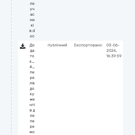
ля
уч
ас
ни
кі
в.d
oc
До
публічний
Експортовано:
03-06-
да
2026,
то
16:39:59
к_
4_
пе
ре
лік
до
ку
ме
нті
в д
ля
пе
ре
мо