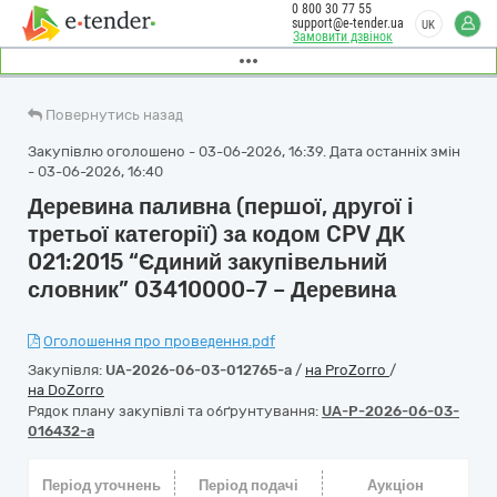
0 800 30 77 55
support@e-tender.ua
UK
Замовити дзвінок
Повернутись назад
Закупівлю оголошено - 03-06-2026, 16:39. Дата останніх змін
- 03-06-2026, 16:40
Деревина паливна (першої, другої і
третьої категорії) за кодом CPV ДК
021:2015 “Єдиний закупівельний
словник” 03410000-7 – Деревина
Оголошення про проведення.pdf
Закупівля:
UA-2026-06-03-012765-a
/
на ProZorro
/
на DoZorro
Рядок плану закупівлі та обґрунтування:
UA-P-2026-06-03-
016432-a
Період уточнень
Період подачі
Аукціон