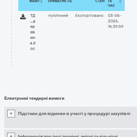
ФАЙЛ
ПРИВАТНІСТЬ
СТАН
ТА
ЧАС
ТД
публічний
Експортовано:
03-06-
_д
2026,
ер
16:39:59
ев
ин
а.d
oc
Електронні тендерні вимоги
+
Підстави для відмови в участі у процедурі закупівлі
+
Інформація про інші технічні, якісні та кількісні