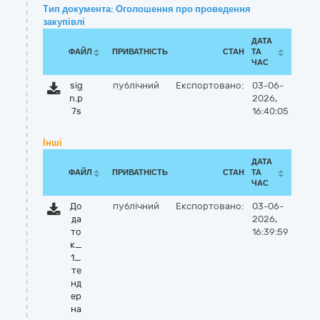
Тип документа: Оголошення про проведення
закупівлі
ДАТА
ФАЙЛ
ПРИВАТНІСТЬ
СТАН
ТА
ЧАС
sig
публічний
Експортовано:
03-06-
n.p
2026,
7s
16:40:05
Інші
ДАТА
ФАЙЛ
ПРИВАТНІСТЬ
СТАН
ТА
ЧАС
До
публічний
Експортовано:
03-06-
да
2026,
то
16:39:59
к_
1_
те
нд
ер
на