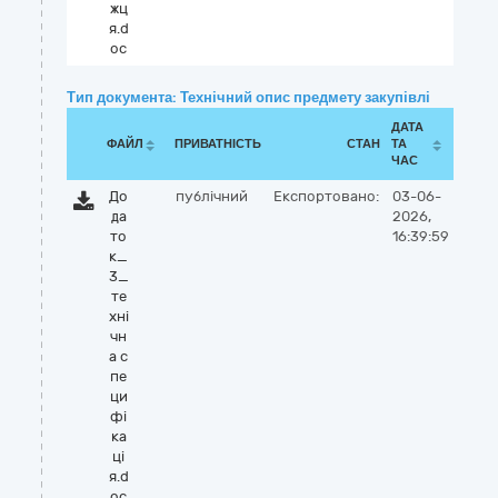
жц
я.d
oc
Тип документа: Технічний опис предмету закупівлі
ДАТА
ФАЙЛ
ПРИВАТНІСТЬ
СТАН
ТА
ЧАС
До
публічний
Експортовано:
03-06-
да
2026,
то
16:39:59
к_
3_
те
хні
чн
а с
пе
ци
фі
ка
ці
я.d
oc