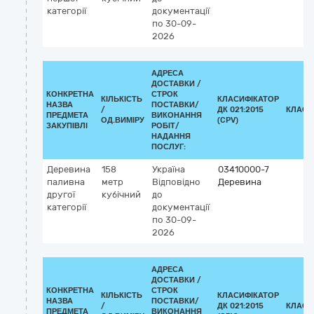
категорії
документації
по 30-09-
2026
АДРЕСА
ДОСТАВКИ /
КОНКРЕТНА
СТРОК
КІЛЬКІСТЬ
КЛАСИФІКАТОР
НАЗВА
ПОСТАВКИ/
/
ДК 021:2015
КЛАСИ
ПРЕДМЕТА
ВИКОНАННЯ
ОД.ВИМІРУ
(CPV)
ЗАКУПІВЛІ
РОБІТ/
НАДАННЯ
ПОСЛУГ:
Деревина
158
Україна
03410000-7
паливна
метр
Відповідно
Деревина
другої
кубічний
до
категорії
документації
по 30-09-
2026
АДРЕСА
ДОСТАВКИ /
КОНКРЕТНА
СТРОК
КІЛЬКІСТЬ
КЛАСИФІКАТОР
НАЗВА
ПОСТАВКИ/
/
ДК 021:2015
КЛАСИ
ПРЕДМЕТА
ВИКОНАННЯ