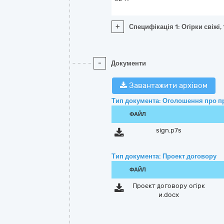
+
Специфікація 1: Огірки свіжі,
-
Документи
Завантажити архівом
Тип документа: Оголошення про п
ФАЙЛ
sign.p7s
Тип документа: Проект договору
ФАЙЛ
Проєкт договору огірк
и.docx