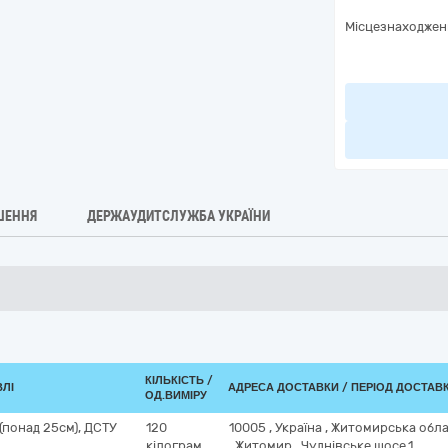
Місцезнаходжен
ШЕННЯ
ДЕРЖАУДИТСЛУЖБА УКРАЇНИ
КІЛЬКІСТЬ /
ВЛІ
АДРЕСА ДОСТАВКИ / ПЕРІОД ДОСТАВ
ОД.ВИМІРУ
 (понад 25см), ДСТУ
120
10005
,
Україна
,
Житомирська обл
кілограм
,
Житомир
,
Чуднівське шосе,1