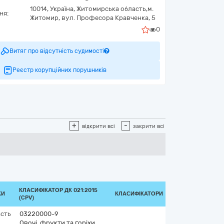
10014,
Україна
,
Житомирська область,
м.
ня:
Житомир,
вул. Професора Кравченка, 5
0
Витяг про відсутність судимості
Реєстр корупційних порушників
+
-
відкрити всі
закрити всі
КЛАСИФІКАТОР ДК 021:2015
КИ
КЛАСИФІКАТОРИ
(CPV)
асть
03220000-9
Овочі, фрукти та горіхи