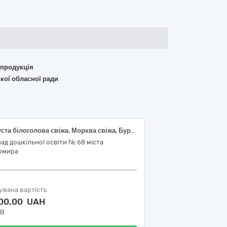
 продукція
кої обласної ради
Капуста білоголова свіжа, Морква свіжа, Буряк столовий, Цибуля ріпчаста свіжа
ад дошкільної освіти № 68 міста
омира
увана вартість
300,00 UAH
ДВ