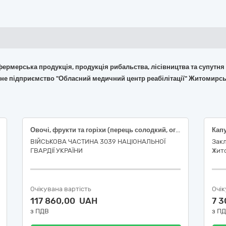
 фермерська продукція, продукція рибальства, лісівництва та супутня
не підприємство "Обласний медичний центр реабілітації" Житомирсь
Овочі, фрукти та горіхи (перець солодкий, огірок свіжий , помідори свіжі, часник свіжий)
ВІЙСЬКОВА ЧАСТИНА 3039 НАЦІОНАЛЬНОЇ
Закл
ГВАРДІЇ УКРАЇНИ
Жит
Очікувана вартість
Очік
117 860,00 UAH
7 
з ПДВ
з П