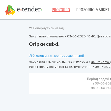
PROZORRO
PROZORRO MARKET
Повернутись назад
Закупівлю оголошено - 03-06-2026, 16:40. Дата оста
Огірки свіжі.
Оголошення про проведення.pdf
Закупівля:
UA-2026-06-03-012735-a
/
на ProZorro
Рядок плану закупівлі та обґрунтування:
UA-P-202
Період подачі
з 03-06-202
по 08-06-202