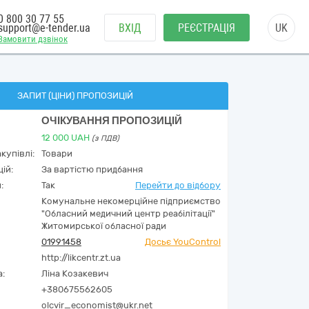
0 800 30 77 55
support@e-tender.ua
ВХІД
РЕЄСТРАЦІЯ
UK
Замовити дзвінок
ЗАПИТ (ЦІНИ) ПРОПОЗИЦІЙ
ОЧІКУВАННЯ ПРОПОЗИЦІЙ
12 000
UAH
(з ПДВ)
купівлі:
Товари
ій:
За вартістю придбання
:
Так
Перейти до відбору
Комунальне некомерційне підприємство
"Обласний медичний центр реабілітації"
Житомирської обласної ради
01991458
Досьє YouControl
http://likcentr.zt.ua
а:
Ліна Козакевич
+380675562605
olcvir_economist@ukr.net