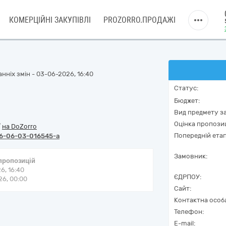
КОМЕРЦІЙНІ ЗАКУПІВЛІ
PROZORRO.ПРОДАЖІ
нніх змін - 03-06-2026, 16:40
Статус:
Бюджет:
Вид предмету за
Оцінка пропозиц
/
на DoZorro
Попередній етап
6-06-03-016545-a
Замовник:
 пропозицій
6, 16:40
ЄДРПОУ:
6, 00:00
Сайт:
Контактна особ
Телефон:
E-mail: