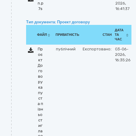
n.p
2026,
7s
16:41:37
Тип документа: Проект договору
ДАТА
ФАЙЛ
ПРИВАТНІСТЬ
СТАН
ТА
ЧАС
Пр
публічний
Експортовано:
03-06-
оє
2026,
кт
16:35:26
До
го
во
ру
ка
пу
ст
а п
ізн
ьо
ст
иг
ла