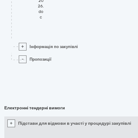
20
26.
do
c
+
Інформація по закупівлі
-
Пропозиції
Електронні тендерні вимоги
+
Підстави для відмови в участі у процедурі закупівлі