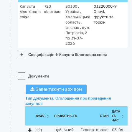
Капуста
720
30300
,
03220000-9
білоголова
кілограм
Україна
,
Овочі,
свіжа
Хмельницька
фрукти та
область
,
горіхи
Ізяслав
,
вул.
Патріотів, 2
по 31-07-
2026
+
Специфікація 1: Капуста білоголова свіжа
-
Документи
Завантажити архівом
Тип документа: Оголошення про проведення
закупівлі
ДАТА
ФАЙЛ
ПРИВАТНІСТЬ
СТАН
ТА
ЧАС
sig
публічний
Експортовано:
03-06-