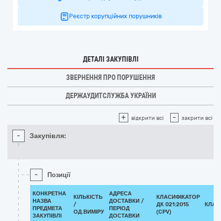
Реєстр корупційних порушників
ДЕТАЛІ ЗАКУПІВЛІ
ЗВЕРНЕННЯ ПРО ПОРУШЕННЯ
ДЕРЖАУДИТСЛУЖБА УКРАЇНИ
+
-
відкрити всі
закрити всі
-
Закупівля:
-
Позиції
КОНКРЕТНА
АДРЕСА
КІЛЬКІСТЬ
КЛАСИФІКАТОР
НАЗВА
ДОСТАВКИ /
/
ДК 021:2015
КЛАС
ПРЕДМЕТА
ПЕРІОД
ОД.ВИМІРУ
(CPV)
ЗАКУПІВЛІ
ДОСТАВКИ