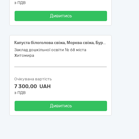
з ПДВ
Дивитись
Капуста білоголова свіжа, Морква свіжа, Буряк столовий, Цибуля ріпчаста свіжа
Заклад дошкільної освіти № 68 міста
Житомира
Очікувана вартість
7 300,00 UAH
з ПДВ
Дивитись