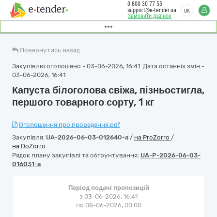
0 800 30 77 55
support@e-tender.ua
UK
Замовити дзвінок
Повернутись назад
Закупівлю оголошено - 03-06-2026, 16:41. Дата останніх змін -
03-06-2026, 16:41
Капуста білоголова свіжа, пізньостигла,
першого товарного сорту, 1 кг
Оголошення про проведення.pdf
Закупівля:
UA-2026-06-03-012640-a
/
на ProZorro
/
на DoZorro
Рядок плану закупівлі та обґрунтування:
UA-P-2026-06-03-
016031-a
Період подачі пропозицій
з 03-06-2026, 16:41
по 08-06-2026, 00:00