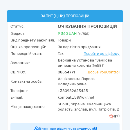
ЗАПИТ (ЦІНИ) ПРОПОЗИЦІЙ
ОЧІКУВАННЯ ПРОПОЗИЦІЙ
Статус:
Бюджет:
9 360
UAH
(з ПДВ)
Вид предмету закупівлі:
Товари
Оцінка пропозицій:
За вартістю придбання
Попередній етап:
Так
Перейти до відбору
Державна установа "Замкова
Замовник:
виправна колонія (№58)"
ЄДРПОУ:
08564771
Досьє YouControl
Желіховська Лариса
Контактна особа:
Володимирівна
Телефон:
+380982623425
E-mail:
kombat_58@ukr.net
30300,
Україна
,
Хмельницька
Місцезнаходження:
область,
Ізяслав,
вул. Патріотів, 2
0
Витяг про відсутність судимості