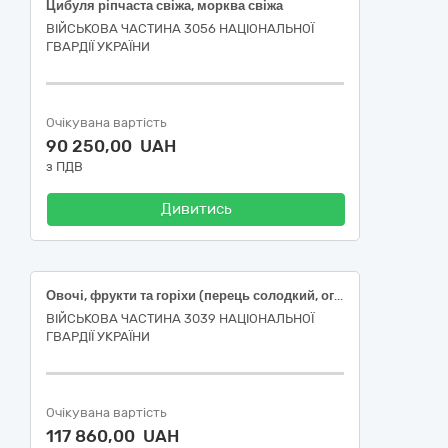
Цибуля ріпчаста свіжа, морква свіжа
ВІЙСЬКОВА ЧАСТИНА 3056 НАЦІОНАЛЬНОЇ
ГВАРДІЇ УКРАЇНИ
Очікувана вартість
90 250,00 UAH
з ПДВ
Дивитись
Овочі, фрукти та горіхи (перець солодкий, огірок свіжий , помідори свіжі, часник свіжий)
ВІЙСЬКОВА ЧАСТИНА 3039 НАЦІОНАЛЬНОЇ
ГВАРДІЇ УКРАЇНИ
Очікувана вартість
117 860,00 UAH