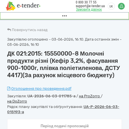
0 800 30 77 55
support@e-tender.ua
UK
Замовити дзвінок
Повернутись назад
Закупівлю оголошено - 03-06-2026, 16:10. Дата останніх змін -
03-06-2026, 16:10
ДК 021:2015: 15550000-8 Молочні
продукти різні (Кефір 3,2%, фасування
900-1000г, плівка поліетиленова, ДСТУ
4417)(За рахунок місцевого бюджету)
Оголошення про проведення.pdf
Закупівля:
UA-2026-06-03-011785-a
/
на ProZorro
/
на DoZorro
Рядок плану закупівлі та обґрунтування:
UA-P-2026-06-03-
015193-a
Період подачі пропозицій