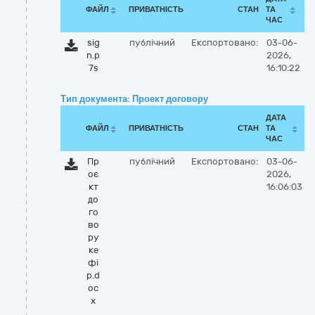
ФАЙЛ
ПРИВАТНІСТЬ
СТАН
ТА
ЧАС
sig
публічний
Експортовано:
03-06-
n.p
2026,
7s
16:10:22
Тип документа: Проект договору
ДАТА
ФАЙЛ
ПРИВАТНІСТЬ
СТАН
ТА
ЧАС
Пр
публічний
Експортовано:
03-06-
оє
2026,
кт
16:06:03
до
го
во
ру
ке
фі
р.d
oc
x