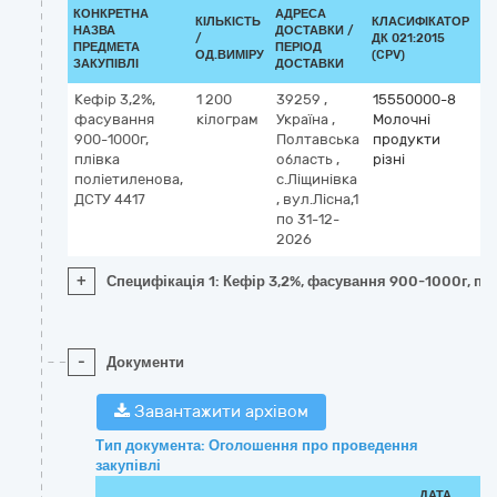
КОНКРЕТНА
АДРЕСА
КІЛЬКІСТЬ
КЛАСИФІКАТОР
НАЗВА
ДОСТАВКИ /
/
ДК 021:2015
КЛ
ПРЕДМЕТА
ПЕРІОД
ОД.ВИМІРУ
(CPV)
ЗАКУПІВЛІ
ДОСТАВКИ
Кефір 3,2%,
1 200
39259
,
15550000-8
фасування
кілограм
Україна
,
Молочні
900-1000г,
Полтавська
продукти
плівка
область
,
різні
поліетиленова,
с.Ліщинівка
ДСТУ 4417
,
вул.Лісна,1
по 31-12-
2026
+
Специфікація 1: Кефір 3,2%, фасування 900-1000г, пл
-
Документи
Завантажити архівом
Тип документа: Оголошення про проведення
закупівлі
ДАТА