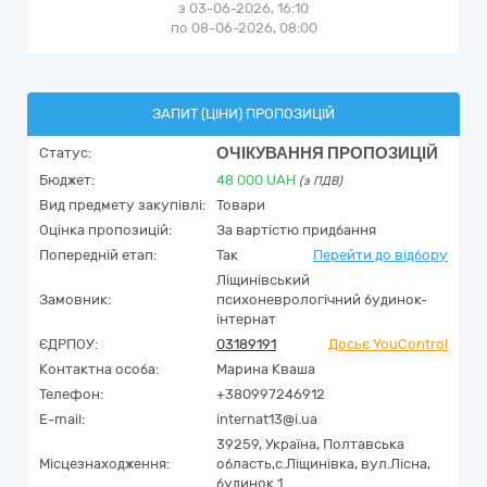
з 03-06-2026, 16:10
по 08-06-2026, 08:00
ЗАПИТ (ЦІНИ) ПРОПОЗИЦІЙ
ОЧІКУВАННЯ ПРОПОЗИЦІЙ
Статус:
Бюджет:
48 000
UAH
(з ПДВ)
Вид предмету закупівлі:
Товари
Оцінка пропозицій:
За вартістю придбання
Попередній етап:
Так
Перейти до відбору
Ліщинівський
Замовник:
психоневрологічний будинок-
інтернат
ЄДРПОУ:
03189191
Досьє YouControl
Контактна особа:
Марина Кваша
Телефон:
+380997246912
E-mail:
internat13@i.ua
39259,
Україна
,
Полтавська
Місцезнаходження:
область,
с.Ліщинівка,
вул.Лісна,
будинок 1