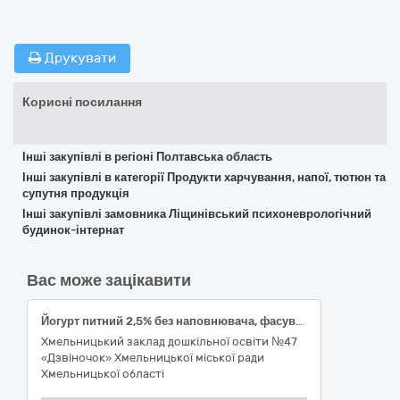
Друкувати
Корисні посилання
Інші закупівлі в регіоні Полтавська область
Інші закупівлі в категорії Продукти харчування, напої, тютюн та
супутня продукція
Інші закупівлі замовника Ліщинівський психоневрологічний
будинок-інтернат
Вас може зацікавити
Йогурт питний 2,5% без наповнювача, фасування 1000 г, відро пластикове, ДСТУ 4343
Хмельницький заклад дошкільної освіти №47
«Дзвіночок» Хмельницької міської ради
Хмельницької області