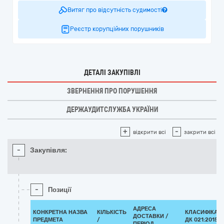
Витяг про відсутність судимості
Реєстр корупційних порушників
ДЕТАЛІ ЗАКУПІВЛІ
ЗВЕРНЕННЯ ПРО ПОРУШЕННЯ
ДЕРЖАУДИТСЛУЖБА УКРАЇНИ
+
-
відкрити всі
закрити всі
-
Закупівля:
-
Позиції
АДРЕСА
КОНКРЕТНА НАЗВА
КІЛЬКІСТЬ
КЛАСИФІКАТ
ДОСТАВКИ /
ПРЕДМЕТА
/
ДК 021:2015
ПЕРІОД