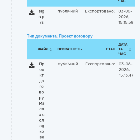
ЧАС
sig
публічний
Експортовано:
03-06-
n.p
2026,
7s
15:15:58
Тип документа: Проект договору
ДАТА
ФАЙЛ
ПРИВАТНІСТЬ
СТАН
ТА
ЧАС
Пр
публічний
Експортовано:
03-06-
ое
2026,
кт
15:13:47
до
го
во
ру
Ма
сл
о с
ол
од
ко
ве