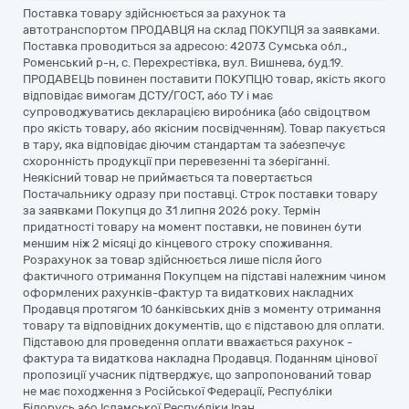
Поставка товару здійснюється за рахунок та
автотранспортом ПРОДАВЦЯ на склад ПОКУПЦЯ за заявками.
Поставка проводиться за адресою: 42073 Сумська обл.,
Роменський р-н, с. Перехрестівка, вул. Вишнева, буд.19.
ПРОДАВЕЦЬ повинен поставити ПОКУПЦЮ товар, якість якого
відповідає вимогам ДСТУ/ГОСТ, або ТУ і має
супроводжуватись декларацією виробника (або свідоцтвом
про якість товару, або якісним посвідченням). Товар пакується
в тару, яка відповідає діючим стандартам та забезпечує
схоронність продукції при перевезенні та зберіганні.
Неякісний товар не приймається та повертається
Постачальнику одразу при поставці. Строк поставки товару
за заявками Покупця до 31 липня 2026 року. Термін
придатності товару на момент поставки, не повинен бути
меншим ніж 2 місяці до кінцевого строку споживання.
Розрахунок за товар здійснюється лише після його
фактичного отримання Покупцем на підставі належним чином
оформлених рахунків-фактур та видаткових накладних
Продавця протягом 10 банківських днів з моменту отримання
товару та відповідних документів, що є підставою для оплати.
Підставою для проведення оплати вважається рахунок -
фактура та видаткова накладна Продавця. Поданням цінової
пропозиції учасник підтверджує, що запропонований товар
не має походження з Російської Федерації, Республіки
Білорусь або Ісламської Республіки Іран.