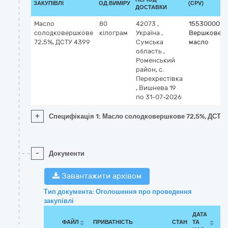
ЗАКУПІВЛІ
ОД.ВИМІРУ
(CPV)
ДОСТАВКИ
Масло
80
42073
,
15530000-2
солодковершкове
кілограм
Україна
,
Вершкове
72,5%, ДСТУ 4399
Сумська
масло
область
,
Роменський
район, с.
Перехрестівка
,
Вишнева 19
по 31-07-2026
+
Специфікація 1: Масло солодковершкове 72,5%, ДСТУ
-
Документи
Завантажити архівом
Тип документа: Оголошення про проведення
закупівлі
ДАТА
ФАЙЛ
ПРИВАТНІСТЬ
СТАН
ТА