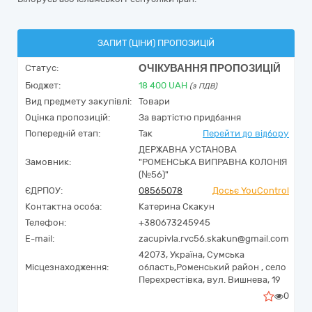
ЗАПИТ (ЦІНИ) ПРОПОЗИЦІЙ
ОЧІКУВАННЯ ПРОПОЗИЦІЙ
Статус:
Бюджет:
18 400
UAH
(з ПДВ)
Вид предмету закупівлі:
Товари
Оцінка пропозицій:
За вартістю придбання
Попередній етап:
Так
Перейти до відбору
ДЕРЖАВНА УСТАНОВА
Замовник:
"РОМЕНСЬКА ВИПРАВНА КОЛОНІЯ
(№56)"
ЄДРПОУ:
08565078
Досьє YouControl
Контактна особа:
Катерина Скакун
Телефон:
+380673245945
E-mail:
zacupivla.rvc56.skakun@gmail.com
42073,
Україна
,
Сумська
Місцезнаходження:
область,
Роменський район , село
Перехрестівка,
вул. Вишнева, 19
0