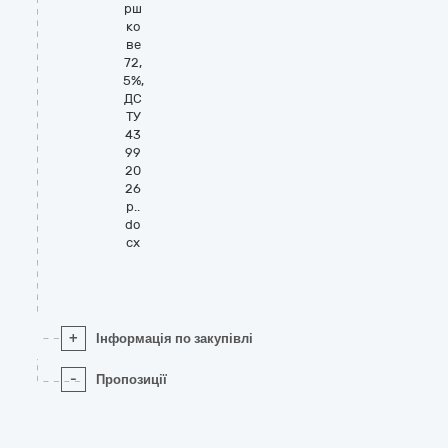
рш
ко
ве
72,
5%,
ДС
ТУ
43
99
20
26
р..
do
cx
+
Інформація по закупівлі
-
Пропозиції