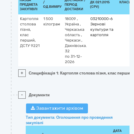
НАЗВА
ДОСТАВКИ /
/
ДК 021:2015
КЛАСИФ
ПРЕДМЕТА
ПЕРІОД
ОД.ВИМІРУ
(CPV)
ЗАКУПІВЛІ
ДОСТАВКИ
Картопля
1 500
18009
,
03210000-6
столова
кілограм
Україна
,
Зернові
пізня,
Черкаська
культури та
клас
область
,
картопля
перший,
Черкаси
,
ДСТУ 9221
Дахнівська.
32
по 31-12-
2026
+
Специфікація 1: Картопля столова пізня, клас перший,
-
Документи
Завантажити архівом
Тип документа: Оголошення про проведення
закупівлі
ДАТА