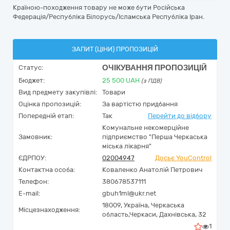
Країною-походження товару не може бути Російська
Федерація/Республіка Білорусь/Ісламська Республіка Іран.
ЗАПИТ (ЦІНИ) ПРОПОЗИЦІЙ
ОЧІКУВАННЯ ПРОПОЗИЦІЙ
Статус:
Бюджет:
25 500
UAH
(з ПДВ)
Вид предмету закупівлі:
Товари
Оцінка пропозицій:
За вартістю придбання
Попередній етап:
Так
Перейти до відбору
Комунальне некомерційне
Замовник:
підприємство "Перша Черкаська
міська лікарня"
ЄДРПОУ:
02004947
Досьє YouControl
Контактна особа:
Коваленко Анатолій Петрович
Телефон:
380678537111
E-mail:
gbuh1ml@ukr.net
18009,
Україна
,
Черкаська
Місцезнаходження:
область,
Черкаси,
Дахнівська, 32
1