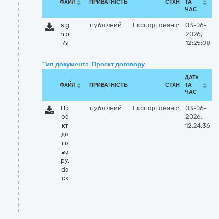
ФАЙЛ
ПРИВАТНІСТЬ
СТАН
ТА
ЧАС
sig
публічний
Експортовано:
03-06-
n.p
2026,
7s
12:25:08
Тип документа: Проект договору
ДАТА
ФАЙЛ
ПРИВАТНІСТЬ
СТАН
ТА
ЧАС
Пр
публічний
Експортовано:
03-06-
оє
2026,
кт
12:24:36
до
го
во
ру.
do
cx