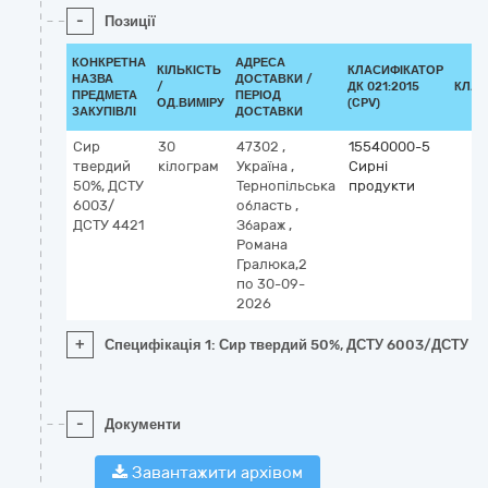
-
Позиції
КОНКРЕТНА
АДРЕСА
КІЛЬКІСТЬ
КЛАСИФІКАТОР
НАЗВА
ДОСТАВКИ /
/
ДК 021:2015
КЛАС
ПРЕДМЕТА
ПЕРІОД
ОД.ВИМІРУ
(CPV)
ЗАКУПІВЛІ
ДОСТАВКИ
Сир
30
47302
,
15540000-5
твердий
кілограм
Україна
,
Сирні
50%, ДСТУ
Тернопільська
продукти
6003/
область
,
ДСТУ 4421
Збараж
,
Романа
Гралюка,2
по 30-09-
2026
+
Специфікація 1: Сир твердий 50%, ДСТУ 6003/ДСТУ 4
-
Документи
Завантажити архівом