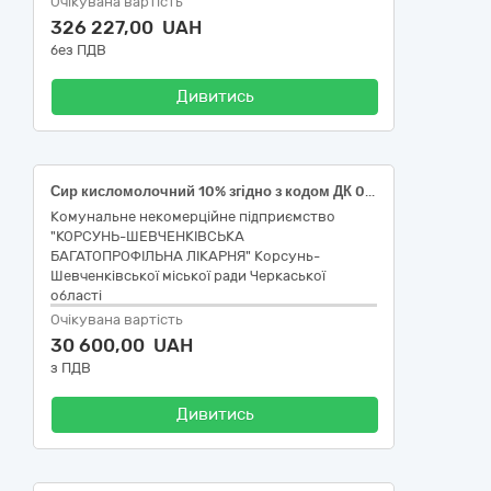
Очікувана вартість
326 227,00 UAH
без ПДВ
Дивитись
Сир кисломолочний 10% згідно з кодом ДК 021:2015 «Єдиний закупівельний словник»-15540000-5 Сирні продукти
Комунальне некомерційне підприємство
"КОРСУНЬ-ШЕВЧЕНКІВСЬКА
БАГАТОПРОФІЛЬНА ЛІКАРНЯ" Корсунь-
Шевченківської міської ради Черкаської
області
Очікувана вартість
30 600,00 UAH
з ПДВ
Дивитись