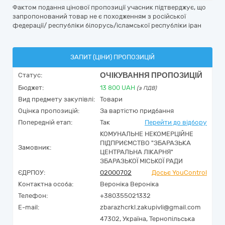
Фактом подання цінової пропозиції учасник підтверджує, що
запропонований товар не є походженням з російської
федерації/ республіки білорусь/ісламської республіки іран
ЗАПИТ (ЦІНИ) ПРОПОЗИЦІЙ
ОЧІКУВАННЯ ПРОПОЗИЦІЙ
Статус:
Бюджет:
13 800
UAH
(з ПДВ)
Вид предмету закупівлі:
Товари
Оцінка пропозицій:
За вартістю придбання
Попередній етап:
Так
Перейти до відбору
КОМУНАЛЬНЕ НЕКОМЕРЦІЙНЕ
ПІДПРИЄМСТВО "ЗБАРАЗЬКА
Замовник:
ЦЕНТРАЛЬНА ЛІКАРНЯ"
ЗБАРАЗЬКОЇ МІСЬКОЇ РАДИ
ЄДРПОУ:
02000702
Досьє YouControl
Контактна особа:
Вероніка Вероніка
Телефон:
+380355021332
E-mail:
zbarazhcrkl.zakupivli@gmail.com
47302,
Україна
,
Тернопільська