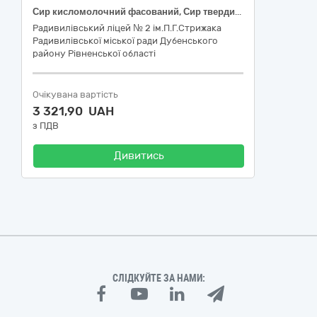
Сир кисломолочний фасований, Сир твердий ваговий
Радивилівський ліцей № 2 ім.П.Г.Стрижака
Радивилівської міської ради Дубенського
району Рівненської області
Очікувана вартість
3 321,90 UAH
з ПДВ
Дивитись
СЛІДКУЙТЕ ЗА НАМИ: