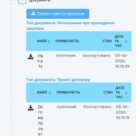
-
Документи
Завантажити архівом
Тип документа: Оголошення про проведення
закупівлі
ДАТА
ФАЙЛ
ПРИВАТНІСТЬ
СТАН
ТА
ЧАС
sig
публічний
Експортовано:
03-06-
n.p
2026,
7s
10:13:39
Тип документа: Проект договору
ДАТА
ФАЙЛ
ПРИВАТНІСТЬ
СТАН
ТА
ЧАС
До
публічний
Експортовано:
03-06-
го
2026,
вір
10:13:19
пр
ое
кт