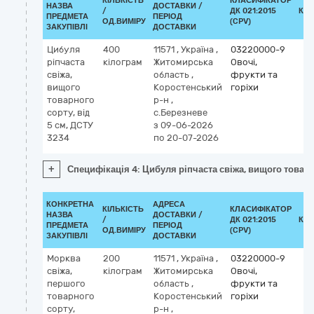
КІЛЬКІСТЬ
КЛАСИФІКАТОР
НАЗВА
ДОСТАВКИ /
/
ДК 021:2015
КЛ
ПРЕДМЕТА
ПЕРІОД
ОД.ВИМІРУ
(CPV)
ЗАКУПІВЛІ
ДОСТАВКИ
Цибуля
400
11571
,
Україна
,
03220000-9
ріпчаста
кілограм
Житомирська
Овочі,
свіжа,
область
,
фрукти та
вищого
Коростенський
горіхи
товарного
р-н
,
сорту, від
с.Березневе
5 см, ДСТУ
з 09-06-2026
3234
по 20-07-2026
+
Специфікація 4: Цибуля ріпчаста свіжа, вищого товарн
КОНКРЕТНА
АДРЕСА
КІЛЬКІСТЬ
КЛАСИФІКАТОР
НАЗВА
ДОСТАВКИ /
/
ДК 021:2015
КЛ
ПРЕДМЕТА
ПЕРІОД
ОД.ВИМІРУ
(CPV)
ЗАКУПІВЛІ
ДОСТАВКИ
Морква
200
11571
,
Україна
,
03220000-9
свіжа,
кілограм
Житомирська
Овочі,
першого
область
,
фрукти та
товарного
Коростенський
горіхи
сорту,
р-н
,