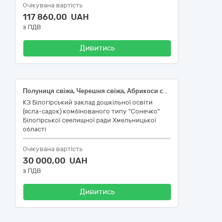
Очікувана вартість
117 860,00 UAH
з ПДВ
Дивитись
Полуниця свіжа, Черешня свіжа, Абрикоси свіжі, Апельсини свіжі, Банани свіжі, Огірки свіжі, Помідори (томати) свіжі, Капуста білоголова свіжа, Морква свіжа, Цибуля ріпчаста свіжа, Буряк столовий
КЗ Білогірський заклад дошкільної освіти
(ясла-садок) комбінованого типу "Сонечко"
Білогірської сеелищної ради Хмельницької
області
Очікувана вартість
30 000,00 UAH
з ПДВ
Дивитись