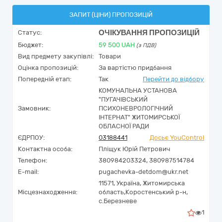
ЗАПИТ (ЦІНИ) ПРОПОЗИЦІЙ
ОЧІКУВАННЯ ПРОПОЗИЦІЙ
Статус:
Бюджет:
59 500
UAH
(з ПДВ)
Вид предмету закупівлі:
Товари
Оцінка пропозицій:
За вартістю придбання
Попередній етап:
Так
Перейти до відбору
КОМУНАЛЬНА УСТАНОВА
"ПУГАЧІВСЬКИЙ
Замовник:
ПСИХОНЕВРОЛОГІЧНИЙ
ІНТЕРНАТ" ЖИТОМИРСЬКОЇ
ОБЛАСНОЇ РАДИ
ЄДРПОУ:
03188441
Досьє YouControl
Контактна особа:
Пліщук Юрій Петрович
Телефон:
380984203324, 380987514784
E-mail:
pugachevka-detdom@ukr.net
11571,
Україна
,
Житомирська
Місцезнаходження:
область,
Коростенський р-н,
с.Березневе
1