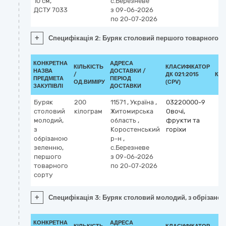
10 см,
с.Березневе
ДСТУ 7033
з 09-06-2026
по 20-07-2026
+
Специфікація 2: Буряк столовий першого товарного со
КОНКРЕТНА
АДРЕСА
КІЛЬКІСТЬ
КЛАСИФІКАТОР
НАЗВА
ДОСТАВКИ /
/
ДК 021:2015
КЛ
ПРЕДМЕТА
ПЕРІОД
ОД.ВИМІРУ
(CPV)
ЗАКУПІВЛІ
ДОСТАВКИ
Буряк
200
11571
,
Україна
,
03220000-9
столовий
кілограм
Житомирська
Овочі,
молодий,
область
,
фрукти та
з
Коростенський
горіхи
обрізаною
р-н
,
зеленню,
с.Березневе
першого
з 09-06-2026
товарного
по 20-07-2026
сорту
+
Специфікація 3: Буряк столовий молодий, з обрізано
КОНКРЕТНА
АДРЕСА