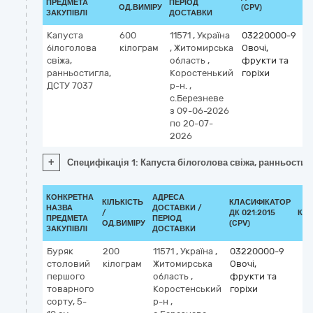
ПРЕДМЕТА
ПЕРІОД
ОД.ВИМІРУ
(CPV)
ЗАКУПІВЛІ
ДОСТАВКИ
Капуста
600
11571
,
Україна
03220000-9
білоголова
кілограм
,
Житомирська
Овочі,
свіжа,
область
,
фрукти та
ранньостигла,
Коростенький
горіхи
ДСТУ 7037
р-н.
,
с.Березневе
з 09-06-2026
по 20-07-
2026
+
Специфікація 1: Капуста білоголова свіжа, ранньостиг
КОНКРЕТНА
АДРЕСА
КІЛЬКІСТЬ
КЛАСИФІКАТОР
НАЗВА
ДОСТАВКИ /
/
ДК 021:2015
КЛ
ПРЕДМЕТА
ПЕРІОД
ОД.ВИМІРУ
(CPV)
ЗАКУПІВЛІ
ДОСТАВКИ
Буряк
200
11571
,
Україна
,
03220000-9
столовий
кілограм
Житомирська
Овочі,
першого
область
,
фрукти та
товарного
Коростенський
горіхи
сорту, 5-
р-н
,