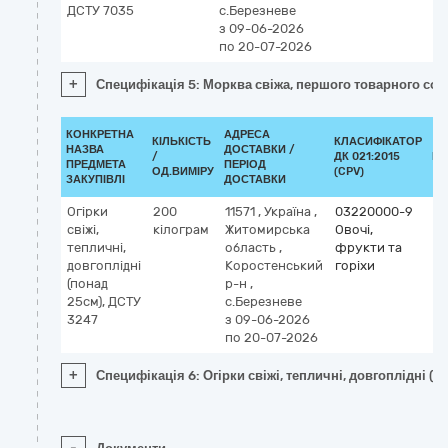
ДСТУ 7035
с.Березневе
з 09-06-2026
по 20-07-2026
+
Специфікація 5: Морква свіжа, першого товарного сор
КОНКРЕТНА
АДРЕСА
КІЛЬКІСТЬ
КЛАСИФІКАТОР
НАЗВА
ДОСТАВКИ /
/
ДК 021:2015
КЛ
ПРЕДМЕТА
ПЕРІОД
ОД.ВИМІРУ
(CPV)
ЗАКУПІВЛІ
ДОСТАВКИ
Огірки
200
11571
,
Україна
,
03220000-9
свіжі,
кілограм
Житомирська
Овочі,
тепличні,
область
,
фрукти та
довгоплідні
Коростенський
горіхи
(понад
р-н
,
25см), ДСТУ
с.Березневе
3247
з 09-06-2026
по 20-07-2026
+
Специфікація 6: Огірки свіжі, тепличні, довгоплідні (