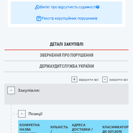
Витяг про відсутність судимості
Реєстр корупційних порушників
ДЕТАЛІ ЗАКУПІВЛІ
ЗВЕРНЕННЯ ПРО ПОРУШЕННЯ
ДЕРЖАУДИТСЛУЖБА УКРАЇНИ
+
-
відкрити всі
закрити всі
-
Закупівля:
-
Позиції
КОНКРЕТНА
АДРЕСА
КІЛЬКІСТЬ
КЛАСИФІКАТОР
НАЗВА
ДОСТАВКИ /
/
ДК 021:2015