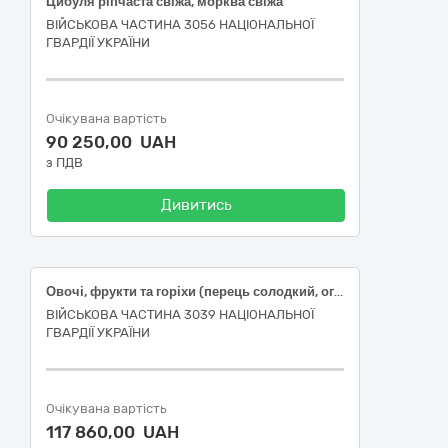
Цибуля ріпчаста свіжа, морква свіжа
ВІЙСЬКОВА ЧАСТИНА 3056 НАЦІОНАЛЬНОЇ
ГВАРДІЇ УКРАЇНИ
Очікувана вартість
90 250,00 UAH
з ПДВ
Дивитись
Овочі, фрукти та горіхи (перець солодкий, огірок свіжий , помідори свіжі, часник свіжий)
ВІЙСЬКОВА ЧАСТИНА 3039 НАЦІОНАЛЬНОЇ
ГВАРДІЇ УКРАЇНИ
Очікувана вартість
117 860,00 UAH