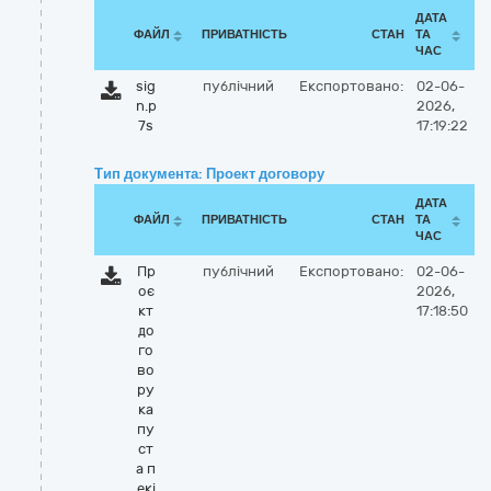
ДАТА
ФАЙЛ
ПРИВАТНІСТЬ
СТАН
ТА
ЧАС
sig
публічний
Експортовано:
02-06-
n.p
2026,
7s
17:19:22
Тип документа: Проект договору
ДАТА
ФАЙЛ
ПРИВАТНІСТЬ
СТАН
ТА
ЧАС
Пр
публічний
Експортовано:
02-06-
оє
2026,
кт
17:18:50
до
го
во
ру
ка
пу
ст
а п
екі