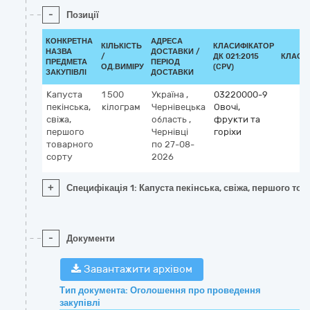
-
Позиції
КОНКРЕТНА
АДРЕСА
КІЛЬКІСТЬ
КЛАСИФІКАТОР
НАЗВА
ДОСТАВКИ /
/
ДК 021:2015
КЛАСИ
ПРЕДМЕТА
ПЕРІОД
ОД.ВИМІРУ
(CPV)
ЗАКУПІВЛІ
ДОСТАВКИ
Капуста
1 500
Україна
,
03220000-9
пекінська,
кілограм
Чернівецька
Овочі,
свіжа,
область
,
фрукти та
першого
Чернівці
горіхи
товарного
по 27-08-
сорту
2026
+
Специфікація 1: Капуста пекінська, свіжа, першого тов
-
Документи
Завантажити архівом
Тип документа: Оголошення про проведення
закупівлі