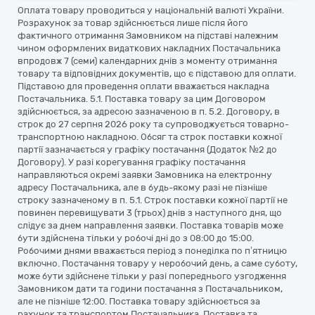
Оплата товару проводиться у національній валюті України.
Розрахунок за товар здійснюється лише після його
фактичного отримання Замовником на підставі належним
чином оформлених видаткових накладних Постачальника
впродовж 7 (семи) календарних днів з моменту отримання
товару та відповідних документів, що є підставою для оплати.
Підставою для проведення оплати вважається накладна
Постачальника. 5.1. Поставка товару за цим Договором
здійснюється, за адресою зазначеною в п. 5.2. Договору, в
строк до 27 серпня 2026 року та супроводжується товарно-
транспортною накладною. Обсяг та строк поставки кожної
партії зазначається у графіку постачання (Додаток №2 до
Договору). У разі корегування графіку постачання
направляються окремі заявки Замовника на електронну
адресу Постачальника, але в будь-якому разі не пізніше
строку зазначеному в п. 5.1. Строк поставки кожної партії не
повинен перевищувати 3 (трьох) днів з наступного дня, що
слідує за днем направлення заявки. Поставка товарів може
бути здійснена тільки у робочі дні до з 08:00 до 15:00.
Робочими днями вважається період з понеділка по п’ятницю
включно. Постачання товару у неробочий день, а саме суботу,
може бути здійснене тільки у разі попереднього узгодження
Замовником дати та години постачання з Постачальником,
але не пізніше 12:00. Поставка товару здійснюється за
рахунок та транспортом Постачальника. Поставка та