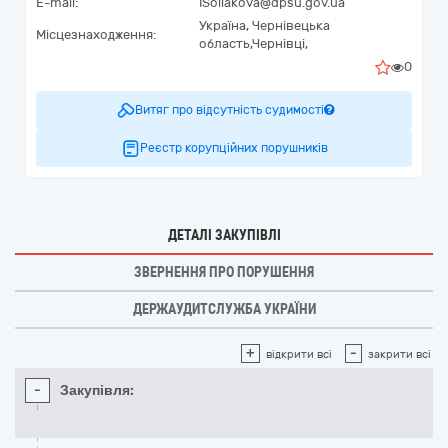
E-mail:
ISoliakova@dpsu.gov.ua
Україна
,
Чернівецька
Місцезнаходження:
область,
Чернівці,
0
Витяг про відсутність судимості
Реєстр корупційних порушників
ДЕТАЛІ ЗАКУПІВЛІ
ЗВЕРНЕННЯ ПРО ПОРУШЕННЯ
ДЕРЖАУДИТСЛУЖБА УКРАЇНИ
+
-
відкрити всі
закрити всі
-
Закупівля: