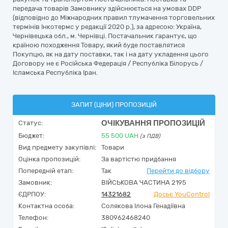
передача товарів Замовнику здійснюється на умовах DDP
(відповідно до Міжнародних правил тлумачення торговельних
термінів Інкотермс у редакції 2020 р.), за адресою: Україна,
Чернівецька обл., м. Чернівці. Постачальник гарантує, що
країною походження Товару, який буде поставлятися
Покупцю, як на дату поставки, так і на дату укладення цього
Договору не є Російська Федерація / Республіка Білорусь /
Ісламська Республіка Іран.
ЗАПИТ (ЦІНИ) ПРОПОЗИЦІЙ
ОЧІКУВАННЯ ПРОПОЗИЦІЙ
Статус:
Бюджет:
55 500
UAH
(з ПДВ)
Вид предмету закупівлі:
Товари
Оцінка пропозицій:
За вартістю придбання
Попередній етап:
Так
Перейти до відбору
Замовник:
ВІЙСЬКОВА ЧАСТИНА 2195
ЄДРПОУ:
14321682
Досьє YouControl
Контактна особа:
Солякова Ілона Генадіївна
Телефон:
380962468240