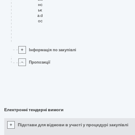
нс
ьк
а.d
oc
+
Інформація по закупівлі
-
Пропозиції
Електронні тендерні вимоги
+
Підстави для відмови в участі у процедурі закупівлі