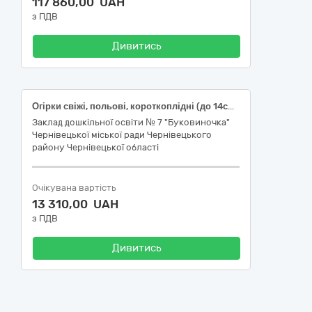
117 860,00 UAH
з ПДВ
Дивитись
Огірки свіжі, польові, короткоплідні (до 14см), ДСТУ 3247; Помідори (томати) свіжі рожеві, польові, округлі, ДСТУ 3246; Перець солодкий свіжий, округлої форми, ДСТУ 2659; Кріп свіжий, першого товарного сорту, ДСТУ 8624
Заклад дошкільної освіти № 7 "Буковиночка"
Чернівецької міської ради Чернівецького
району Чернівецької області
Очікувана вартість
13 310,00 UAH
з ПДВ
Дивитись