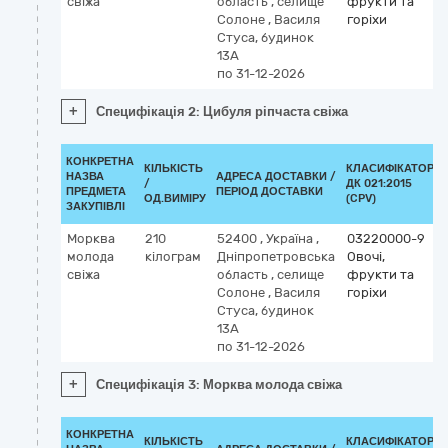
свіжа
область
,
селище
фрукти та
Солоне
,
Василя
горіхи
Стуса, будинок
13А
по 31-12-2026
+
Специфікація 2: Цибуля ріпчаста свіжа
КОНКРЕТНА
КІЛЬКІСТЬ
КЛАСИФІКАТОР
НАЗВА
АДРЕСА ДОСТАВКИ /
/
ДК 021:2015
ПРЕДМЕТА
ПЕРІОД ДОСТАВКИ
ОД.ВИМІРУ
(CPV)
ЗАКУПІВЛІ
Морква
210
52400
,
Україна
,
03220000-9
молода
кілограм
Дніпропетровська
Овочі,
свіжа
область
,
селище
фрукти та
Солоне
,
Василя
горіхи
Стуса, будинок
13А
по 31-12-2026
+
Специфікація 3: Морква молода свіжа
КОНКРЕТНА
КІЛЬКІСТЬ
КЛАСИФІКАТОР