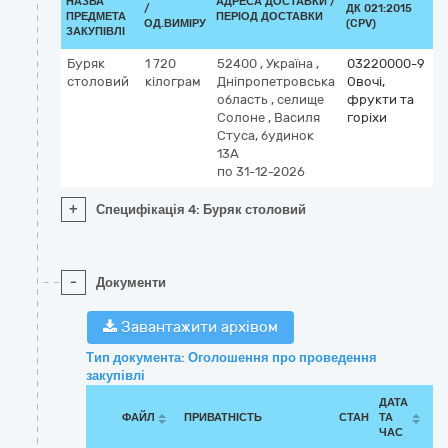
НАЗВА
АДРЕСА ДОСТАВКИ /
/
ДК 021:2015
ПРЕДМЕТА
ПЕРІОД ДОСТАВКИ
ОД.ВИМІРУ
(CPV)
ЗАКУПІВЛІ
Буряк
1 720
52400
,
Україна
,
03220000-9
столовий
кілограм
Дніпропетровська
Овочі,
область
,
селище
фрукти та
Солоне
,
Василя
горіхи
Стуса, будинок
13А
по 31-12-2026
+
Специфікація 4: Буряк столовий
-
Документи
Завантажити архівом
Тип документа: Оголошення про проведення
закупівлі
ДАТА
ФАЙЛ
ПРИВАТНІСТЬ
СТАН
ТА
ЧАС