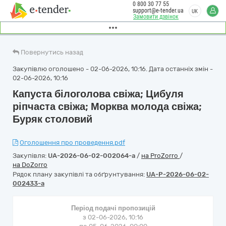
0 800 30 77 55
support@e-tender.ua
UK
Замовити дзвінок
Повернутись назад
Закупівлю оголошено - 02-06-2026, 10:16. Дата останніх змін -
02-06-2026, 10:16
Капуста білоголова свіжа; Цибуля
ріпчаста свіжа; Морква молода свіжа;
Буряк столовий
Оголошення про проведення.pdf
Закупівля:
UA-2026-06-02-002064-a
/
на ProZorro
/
на DoZorro
Рядок плану закупівлі та обґрунтування:
UA-P-2026-06-02-
002433-a
Період подачі пропозицій
з 02-06-2026, 10:16