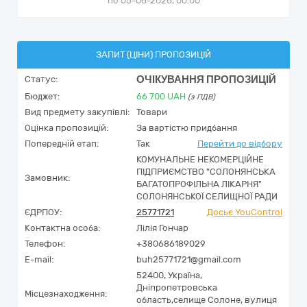
по 05-06-2026, 00:00
ЗАПИТ (ЦІНИ) ПРОПОЗИЦІЙ
ОЧІКУВАННЯ ПРОПОЗИЦІЙ
Статус:
Бюджет:
66 700
UAH
(з ПДВ)
Вид предмету закупівлі:
Товари
Оцінка пропозицій:
За вартістю придбання
Попередній етап:
Так
Перейти до відбору
КОМУНАЛЬНЕ НЕКОМЕРЦІЙНЕ
ПІДПРИЄМСТВО "СОЛОНЯНСЬКА
Замовник:
БАГАТОПРОФІЛЬНА ЛІКАРНЯ"
СОЛОНЯНСЬКОЇ СЕЛИЩНОЇ РАДИ
ЄДРПОУ:
25771721
Досьє YouControl
Контактна особа:
Лілія Гончар
Телефон:
+380686189029
E-mail:
buh25771721@gmail.com
52400,
Україна
,
Дніпропетровська
Місцезнаходження:
область,
селище Солоне,
вулиця