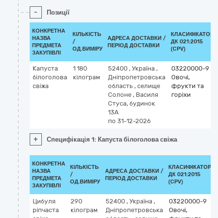
-
Позиції
КОНКРЕТНА
КІЛЬКІСТЬ
КЛАСИФІКАТОР
НАЗВА
АДРЕСА ДОСТАВКИ /
/
ДК 021:2015
ПРЕДМЕТА
ПЕРІОД ДОСТАВКИ
ОД.ВИМІРУ
(CPV)
ЗАКУПІВЛІ
Капуста
1 180
52400
,
Україна
,
03220000-9
білоголова
кілограм
Дніпропетровська
Овочі,
свіжа
область
,
селище
фрукти та
Солоне
,
Василя
горіхи
Стуса, будинок
13А
по 31-12-2026
+
Специфікація 1: Капуста білоголова свіжа
КОНКРЕТНА
КІЛЬКІСТЬ
КЛАСИФІКАТОР
НАЗВА
АДРЕСА ДОСТАВКИ /
/
ДК 021:2015
ПРЕДМЕТА
ПЕРІОД ДОСТАВКИ
ОД.ВИМІРУ
(CPV)
ЗАКУПІВЛІ
Цибуля
290
52400
,
Україна
,
03220000-9
ріпчаста
кілограм
Дніпропетровська
Овочі,