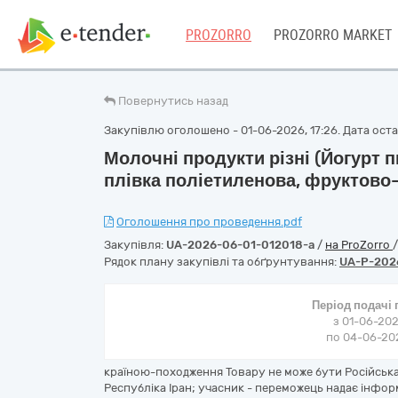
PROZORRO
PROZORRO MARKET
Повернутись назад
Закупівлю оголошено - 01-06-2026, 17:26. Дата остан
Молочні продукти різні (Йогурт п
плівка поліетиленова, фруктово
Оголошення про проведення.pdf
Закупівля:
UA-2026-06-01-012018-a
/
на ProZorro
Рядок плану закупівлі та обґрунтування:
UA-P-202
Період подачі
з 01-06-202
по 04-06-202
країною-походження Товару не може бути Російська 
Республіка Іран; учасник - переможець надає інфо