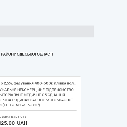
ГО РАЙОНУ ОДЕСЬКОЇ ОБЛАСТІ
Кефір 2,5%, фасування 400-500г, плівка поліетиленова, ДСТУ 4417
УНАЛЬНЕ НЕКОМЕРЦІЙНЕ ПІДПРИЄМСТВО
РИТОРІАЛЬНЕ МЕДИЧНЕ ОБ’ЄДНАННЯ
ОРОВА РОДИНА» ЗАПОРІЗЬКОЇ ОБЛАСНОЇ
 (КНП «ТМО «ЗР» ЗОР)
увана вартість
 125,00 UAH