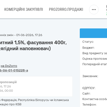
КОМЕРЦІЙНІ ЗАКУПІВЛІ
PROZORRO.ПРОДАЖІ
ніх змін - 01-06-2026, 17:26
итний 1,5%, фасування 400г,
Статус:
-ягідний наповнювач)
Бюджет:
Вид предмету за
Оцінка пропозиц
Попередній етап
/
на DoZorro
6-06-01-015228-a
Замовник:
 пропозицій
6, 17:26
ЄДРПОУ:
6, 00:00
Сайт:
Контактна особ
Федерація, Республіка Білорусь чи Ісламська
рмацію про КБВ
Телефон: