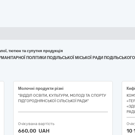
апої, тютюн та супутня продукція
 І ГУМАНІТАРНОЇ ПОЛІТИКИ ПОДІЛЬСЬКОЇ МІСЬКОЇ РАДИ ПОДІЛЬСЬКО
Молочні продукти різні
"ВІДДІЛ ОСВІТИ, КУЛЬТУРИ, МОЛОДІ ТА СПОРТУ
КОМ
ПІДГОРОДНЯНСЬКОЇ СІЛЬСЬКОЇ РАДИ"
«ТЕ
«ЗД
РАДИ
Очікувана вартість
Очік
660,00 UAH
10