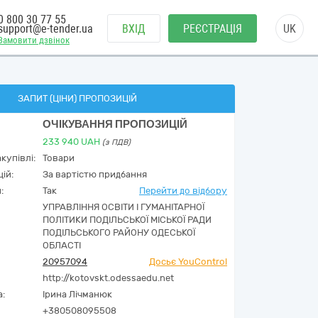
0 800 30 77 55
support@e-tender.ua
ВХІД
РЕЄСТРАЦІЯ
UK
Замовити дзвінок
ЗАПИТ (ЦІНИ) ПРОПОЗИЦІЙ
ОЧІКУВАННЯ ПРОПОЗИЦІЙ
233 940
UAH
(з ПДВ)
купівлі:
Товари
ій:
За вартістю придбання
:
Так
Перейти до відбору
УПРАВЛІННЯ ОСВІТИ І ГУМАНІТАРНОЇ
ПОЛІТИКИ ПОДІЛЬСЬКОЇ МІСЬКОЇ РАДИ
ПОДІЛЬСЬКОГО РАЙОНУ ОДЕСЬКОЇ
ОБЛАСТІ
20957094
Досьє YouControl
http://kotovskt.odessaedu.net
а:
Ірина Лічманюк
+380508095508