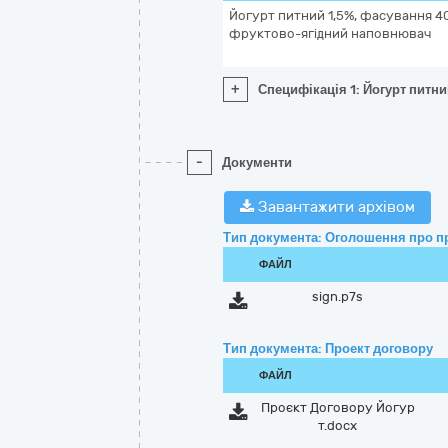
Йогурт питний 1,5%, фасування 40
фруктово-ягідний наповнювач
+
Специфікація 1: Йогурт питн
-
Документи
Завантажити архівом
Тип документа: Оголошення про п
ФАЙЛ
sign.p7s
Тип документа: Проект договору
ФАЙЛ
Проєкт Договору Йогур
т.docx