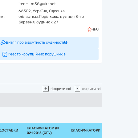
irene_m58@ukr.net
66302,
Україна
,
Одеська
ня:
область,
м.Подільськ,
вулиця 8-го
Березня, будинок 27
0
Витяг про відсутність судимості
Реєстр корупційних порушників
+
-
відкрити всі
закрити всі
КЛАСИФІКАТОР ДК
 ДОСТАВКИ
КЛАСИФІКАТОРИ
021:2015 (CPV)