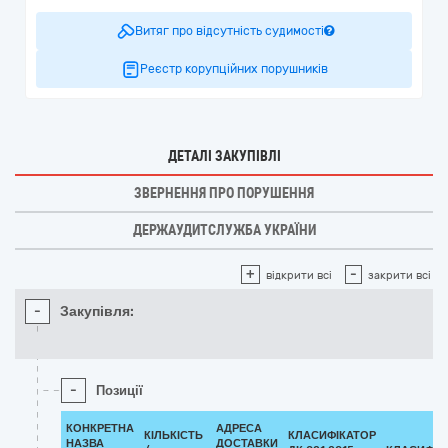
Витяг про відсутність судимості
Реєстр корупційних порушників
ДЕТАЛІ ЗАКУПІВЛІ
ЗВЕРНЕННЯ ПРО ПОРУШЕННЯ
ДЕРЖАУДИТСЛУЖБА УКРАЇНИ
+
-
відкрити всі
закрити всі
-
Закупівля:
-
Позиції
КОНКРЕТНА
АДРЕСА
КІЛЬКІСТЬ
КЛАСИФІКАТОР
НАЗВА
ДОСТАВКИ