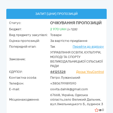
ЗАПИТ (ЦІНИ) ПРОПОЗИЦІЙ
ОЧІКУВАННЯ ПРОПОЗИЦІЙ
Статус:
Бюджет:
2 970
UAH
(з ПДВ)
Вид предмету закупівлі:
Товари
Оцінка пропозицій:
За вартістю придбання
Попередній етап:
Так
Перейти до відбору
УПРАВЛІННЯ ОСВІТИ, КУЛЬТУРИ,
МОЛОДІ ТА СПОРТУ
Замовник:
ВЕЛИКОДАЛЬНИЦЬКОЇ СІЛЬСЬКОЇ
РАДИ
ЄДРПОУ:
44125328
Досьє YouControl
Контактна особа:
Петро Лужанський
Телефон:
+380679989590
E-mail:
osvita.dalnik@gmail.com
67668,
Україна
,
Одеська
Місцезнаходження:
область,
село Великий Дальник,
вул.Хмельницького Б., будинок 3
0