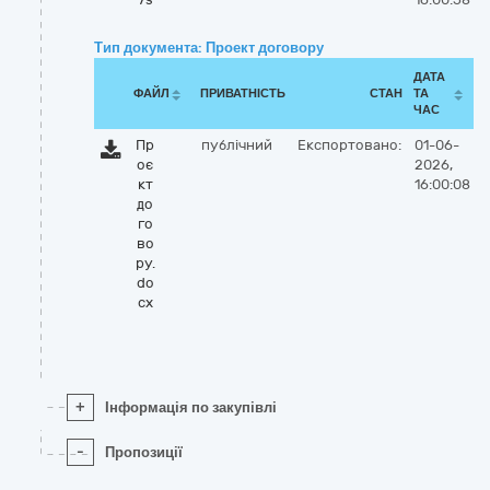
Тип документа: Проект договору
ДАТА
ФАЙЛ
ПРИВАТНІСТЬ
СТАН
ТА
ЧАС
Пр
публічний
Експортовано:
01-06-
оє
2026,
кт
16:00:08
до
го
во
ру.
do
cx
+
Інформація по закупівлі
-
Пропозиції