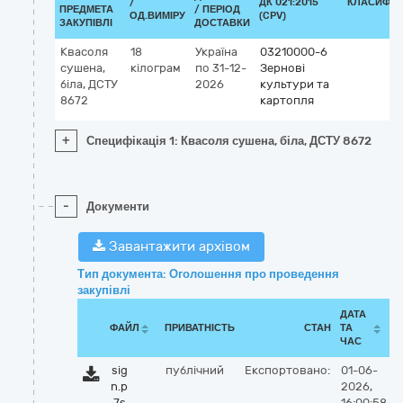
/
ДК 021:2015
КЛАСИФІК
ПРЕДМЕТА
/ ПЕРІОД
ОД.ВИМІРУ
(CPV)
ЗАКУПІВЛІ
ДОСТАВКИ
Квасоля
18
Україна
03210000-6
сушена,
кілограм
по 31-12-
Зернові
біла, ДСТУ
2026
культури та
8672
картопля
+
Специфікація 1: Квасоля сушена, біла, ДСТУ 8672
-
Документи
Завантажити архівом
Тип документа: Оголошення про проведення
закупівлі
ДАТА
ФАЙЛ
ПРИВАТНІСТЬ
СТАН
ТА
ЧАС
sig
публічний
Експортовано:
01-06-
n.p
2026,
7s
16:00:58