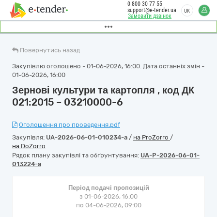
0 800 30 77 55
support@e-tender.ua
UK
Замовити дзвінок
Повернутись назад
Закупівлю оголошено - 01-06-2026, 16:00. Дата останніх змін -
01-06-2026, 16:00
Зернові культури та картопля , код ДК
021:2015 – 03210000-6
Оголошення про проведення.pdf
Закупівля:
UA-2026-06-01-010234-a
/
на ProZorro
/
на DoZorro
Рядок плану закупівлі та обґрунтування:
UA-P-2026-06-01-
013224-a
Період подачі пропозицій
з 01-06-2026, 16:00
по 04-06-2026, 09:00