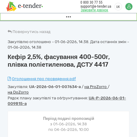
0 800 30 77 55
support@e-tender.ua
UK
Замовити дзвінок
Повернутись назад
Закупівлю оголошено - 01-06-2026, 14:38. Дата останніх змін -
01-06-2026, 14:38
Кефір 2,5%, фасування 400-500г,
плівка поліетиленова, ДСТУ 4417
Оголошення про проведення.pdf
Закупівля:
UA-2026-06-01-007634-a
/
на ProZorro
/
на DoZorro
Рядок плану закупівлі та обґрунтування:
UA-P-2026-06-01-
009815-a
Період подачі пропозицій
з 01-06-2026, 14:38
по 04-06-2026, 10:00