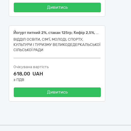
Дивитись
Йогурт питний 2%, стакан 125гр; Кефір 2,5%, 400г, плівка поліетиленова; Сметана, 20%, 400г, плівка поліетиленова
ВІДДІЛ ОСВІТИ, СІМ'Ї, МОЛОДІ, СПОРТУ,
КУЛЬТУРИ І ТУРИЗМУ ВЕЛИКОДЕДЕРКАЛЬСЬКОЇ
СІЛЬСЬКОЇ РАДИ
Очікувана вартість
618,00 UAH
з ПДВ
Дивитись