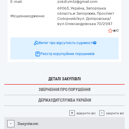
E-mail:
zokdl.vmtz@gmail.com
69063,
Україна
,
Запорізька
область,
м Запоріжжя,
Проспект
Місцезнаходження:
Соборний/вул. Дніпровська/
вул.Олександрівська 70/21/47
0
Витяг про відсутність судимості
Реєстр корупційних порушників
ДЕТАЛІ ЗАКУПІВЛІ
ЗВЕРНЕННЯ ПРО ПОРУШЕННЯ
ДЕРЖАУДИТСЛУЖБА УКРАЇНИ
+
-
відкрити всі
закрити всі
-
Закупівля: