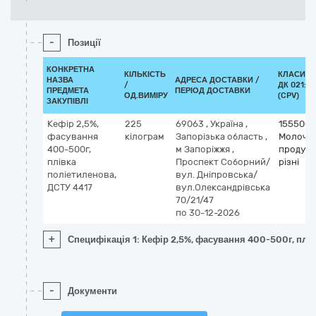
-
Позиції
КОНКРЕТНА
КІЛЬКІСТЬ
КЛАСИФІ
НАЗВА
АДРЕСА ДОСТАВКИ /
/
ДК 021:20
ПРЕДМЕТА
ПЕРІОД ДОСТАВКИ
ОД.ВИМІРУ
(CPV)
ЗАКУПІВЛІ
Кефір 2,5%,
225
69063
,
Україна
,
1555000
фасування
кілограм
Запорізька область
,
Молочні
400-500г,
м Запоріжжя
,
продук
плівка
Проспект Соборний/
різні
поліетиленова,
вул. Дніпровська/
ДСТУ 4417
вул.Олександрівська
70/21/47
по 30-12-2026
+
Специфікація 1: Кефір 2,5%, фасування 400-500г, плі
-
Документи