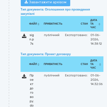
Завантажити архівом
Тип документа: Оголошення про проведення
закупівлі
ДАТА
ФАЙЛ
ПРИВАТНІСТЬ
СТАН
ТА
ЧАС
sig
публічний
Експортовано:
01-06-
n.p
2026,
7s
14:38:12
Тип документа: Проект договору
ДАТА
ФАЙЛ
ПРИВАТНІСТЬ
СТАН
ТА
ЧАС
Пр
публічний
Експортовано:
01-06-
ое
2026,
кт
14:32:06
до
го
во
ру.
do