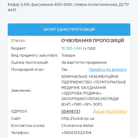
Кефір 2,5%, фасування 400-500г, плівка поліетиленова, ДСТУ
4417
ЗАПИТ (ЦІНИ) ПРОПОЗИЦІЙ
ОЧІКУВАННЯ ПРОПОЗИЦІЙ
Статус:
Бюджет:
10 125
UAH
(з ПДВ)
Вид предмету закупівлі:
Товари
Оцінка пропозицій:
За вартістю придбання
Попередній етап:
Так
Перейти до відбору
КОМУНАЛЬНЕ НЕКОМЕРЦІЙНЕ
ПІДПРИЄМСТВО «ТЕРИТОРІАЛЬНЕ
МЕДИЧНЕ ОБ’ЄДНАННЯ
Замовник:
«ЗДОРОВА РОДИНА»
ЗАПОРІЗЬКОЇ ОБЛАСНОЇ РАДИ
(КНП «ТМО «ЗР» ЗОР)
ЄДРПОУ:
05498737
Досьє YouControl
Сайт:
http://zokdl.zp.ua
Контактна особа:
Chubarova Natali
Телефон:
+380612222104