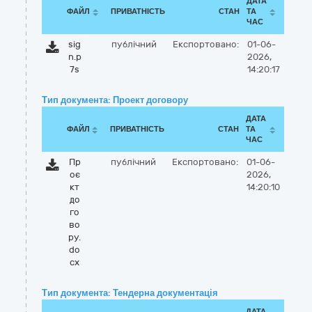
ДАТА
ФАЙЛ
ПРИВАТНІСТЬ
СТАН
ТА
ЧАС
sig
публічний
Експортовано:
01-06-
n.p
2026,
7s
14:20:17
Тип документа: Проект договору
ДАТА
ФАЙЛ
ПРИВАТНІСТЬ
СТАН
ТА
ЧАС
Пр
публічний
Експортовано:
01-06-
оє
2026,
кт
14:20:10
до
го
во
ру.
do
cx
Тип документа: Тендерна документація
ДАТА