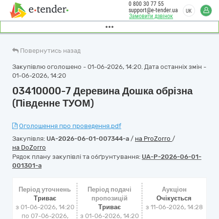
0 800 30 77 55
support@e-tender.ua
UK
Замовити дзвінок
Повернутись назад
Закупівлю оголошено - 01-06-2026, 14:20. Дата останніх змін -
01-06-2026, 14:20
03410000-7 Деревина Дошка обрізна
(Південне ТУОМ)
Оголошення про проведення.pdf
Закупівля:
UA-2026-06-01-007344-a
/
на ProZorro
/
на DoZorro
Рядок плану закупівлі та обґрунтування:
UA-P-2026-06-01-
001301-a
Період уточнень
Період подачі
Аукціон
Триває
пропозицій
Очікується
з 01-06-2026, 14:20
Триває
з
11-06-2026, 14:28
по 07-06-2026,
з 01-06-2026, 14:20