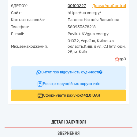
ЄДРПОУ:
00100227
Досьє YouControl
Сайт:
https://ua.energy/
Контактна особа:
Павлюк Наталія Василівна
Телефон:
380933678218
E-mail:
Pavliuk.NV@ua.energy
01032,
Україна
,
Київська
Місцезнаходження:
область,
Київ,
вул. С.Петлюри,
25, м. Київ
0
Витяг про відсутність судимості
Реєстр корупційних порушників
Сформувати рахунок
142.8 UAH
ДЕТАЛІ ЗАКУПІВЛІ
ЗВЕРНЕННЯ