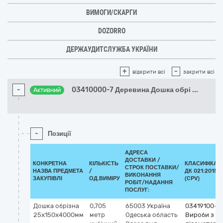
ВИМОГИ/СКАРГИ
DOZORRO
ДЕРЖАУДИТСЛУЖБА УКРАЇНИ
+
-
відкрити всі
закрити всі
-
03410000-7 Деревина Дошка обрі
...
Активний
-
Позиції
АДРЕСА
ДОСТАВКИ /
КОНКРЕТНА
КІЛЬКІСТЬ
КЛАСИФІКАТ
СТРОК ПОСТАВКИ/
НАЗВА ПРЕДМЕТА
/
ДК 021:2015
ВИКОНАННЯ
ЗАКУПІВЛІ
ОД.ВИМІРУ
(CPV)
РОБІТ/НАДАННЯ
ПОСЛУГ:
Дошка обрізна
0,705
65003
Україна
03419100-1
25х150х4000мм
метр
Одеська область
Вироби з