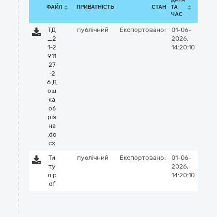
ФАЙЛ
ПРИВАТНІСТЬ
СТАН
ТА
ЧАС
ТД
публічний
Експортовано:
01-06-
_2
2026,
1-2
14:20:10
911
27
-2
6 Д
ош
ка
об
різ
на
.do
cx
Ти
публічний
Експортовано:
01-06-
ту
2026,
л.p
14:20:10
df