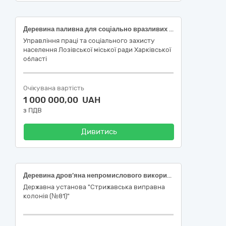
Деревина паливна для соціально вразливих верств населення Лозівської міської територіальної громади
Управління праці та соціального захисту
населення Лозівської міської ради Харківської
області
Очікувана вартість
1 000 000,00 UAH
з ПДВ
Дивитись
Деревина дров’яна непромислового використання (1а група)
Державна установа "Стрижавська виправна
колонія (№81)"