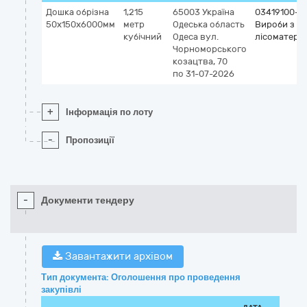
Дошка обрізна
1,215
65003
Україна
03419100-1
50х150х6000мм
метр
Одеська область
Вироби з
кубічний
Одеса
вул.
лісоматеріа
Чорноморського
козацтва, 70
по 31-07-2026
+
Інформація по лоту
-
Пропозиції
-
Документи тендеру
Завантажити архівом
Тип документа: Оголошення про проведення
закупівлі