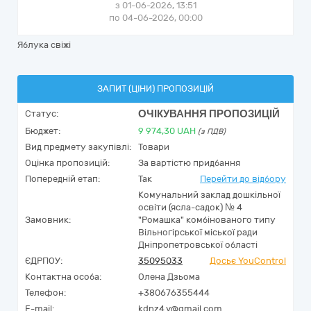
з 01-06-2026, 13:51
по 04-06-2026, 00:00
Яблука свіжі
ЗАПИТ (ЦІНИ) ПРОПОЗИЦІЙ
ОЧІКУВАННЯ ПРОПОЗИЦІЙ
Статус:
Бюджет:
9 974,30
UAH
(з ПДВ)
Вид предмету закупівлі:
Товари
Оцінка пропозицій:
За вартістю придбання
Попередній етап:
Так
Перейти до відбору
Комунальний заклад дошкільної
освіти (ясла-садок) № 4
Замовник:
"Ромашка" комбінованого типу
Вільногірської міської ради
Дніпропетровської області
ЄДРПОУ:
35095033
Досьє YouControl
Контактна особа:
Олена Дзьома
Телефон:
+380676355444
E-mail:
kdnz4.v@gmail.com