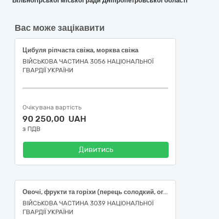
Вільногірської міської ради Дніпропетровської області
Вас може зацікавити
Цибуля ріпчаста свіжа, морква свіжа
ВІЙСЬКОВА ЧАСТИНА 3056 НАЦІОНАЛЬНОЇ
ГВАРДІЇ УКРАЇНИ
Очікувана вартість
90 250,00 UAH
з ПДВ
Дивитись
Овочі, фрукти та горіхи (перець солодкий, огірок свіжий , помідори свіжі, часник свіжий)
ВІЙСЬКОВА ЧАСТИНА 3039 НАЦІОНАЛЬНОЇ
ГВАРДІЇ УКРАЇНИ