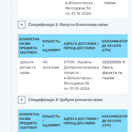
м.Вільногірськ
,
горіхи
Молодіжна 36
по 31-12-2026
+
Специфікація 2: Капуста білоголова свіжа
КОНКРЕТНА
КІЛЬКІСТЬ
КЛАСИФІКАТОР
НАЗВА
АДРЕСА ДОСТАВКИ /
/
ДК 021:2015
ПРЕДМЕТА
ПЕРІОД ДОСТАВКИ
ОД.ВИМІРУ
(CPV)
ЗАКУПІВЛІ
Цибуля
40
51700
,
Україна
,
03220000-9
ріпчаста
кілограм
Дніпропетровська
Овочі,
свіжа
область
,
фрукти та
м.Вільногірськ
,
горіхи
Молодіжна 36
по 31-12-2026
+
Специфікація 3: Цибуля ріпчаста свіжа
КОНКРЕТНА
КІЛЬКІСТЬ
КЛАСИФІКАТОР
НАЗВА
АДРЕСА ДОСТАВКИ /
/
ДК 021:2015
ПРЕДМЕТА
ПЕРІОД ДОСТАВКИ
ОД.ВИМІРУ
(CPV)
ЗАКУПІВЛІ