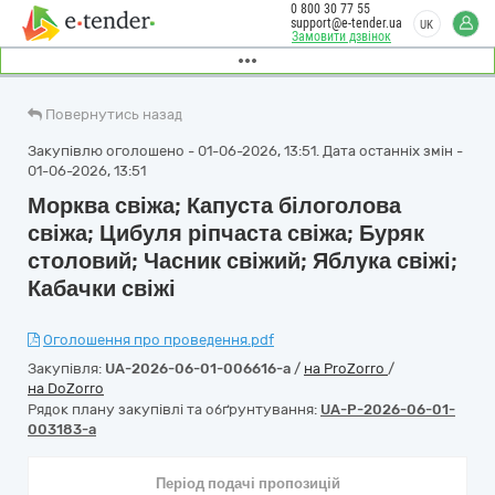
0 800 30 77 55
support@e-tender.ua
UK
Замовити дзвінок
Повернутись назад
Закупівлю оголошено - 01-06-2026, 13:51. Дата останніх змін -
01-06-2026, 13:51
Морква свіжа; Капуста білоголова
свіжа; Цибуля ріпчаста свіжа; Буряк
столовий; Часник свіжий; Яблука свіжі;
Кабачки свіжі
Оголошення про проведення.pdf
Закупівля:
UA-2026-06-01-006616-a
/
на ProZorro
/
на DoZorro
Рядок плану закупівлі та обґрунтування:
UA-P-2026-06-01-
003183-a
Період подачі пропозицій