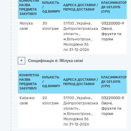
КОНКРЕТНА
КІЛЬКІСТЬ
КЛАСИФІКАТОР
НАЗВА
АДРЕСА ДОСТАВКИ /
/
ДК 021:2015
ПРЕДМЕТА
ПЕРІОД ДОСТАВКИ
ОД.ВИМІРУ
(CPV)
ЗАКУПІВЛІ
Яблука
30
51700
,
Україна
,
03220000-9
свіжі
кілограм
Дніпропетровська
Овочі,
область
,
фрукти та
м.Вільногірськ
,
горіхи
Молодіжна 36
по 31-12-2026
+
Специфікація 6: Яблука свіжі
КОНКРЕТНА
КІЛЬКІСТЬ
КЛАСИФІКАТОР
НАЗВА
АДРЕСА ДОСТАВКИ /
/
ДК 021:2015
ПРЕДМЕТА
ПЕРІОД ДОСТАВКИ
ОД.ВИМІРУ
(CPV)
ЗАКУПІВЛІ
Кабачки
20
51700
,
Україна
,
03220000-9
свіжі
кілограм
Дніпропетровська
Овочі,
область
,
фрукти та
м.Вільногірськ
,
горіхи
Молодіжна 36
по 31-12-2026