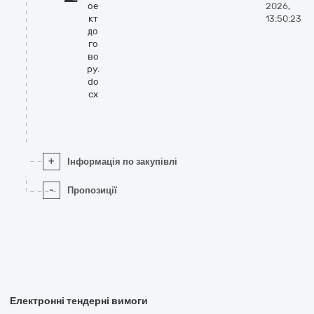
ое
2026,
кт
13:50:23
до
го
во
ру.
do
cx
+
Інформація по закупівлі
-
Пропозиції
Електронні тендерні вимоги