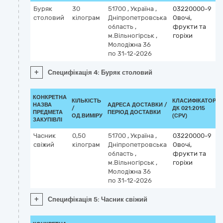
Буряк
30
51700
,
Україна
,
03220000-9
столовий
кілограм
Дніпропетровська
Овочі,
область
,
фрукти та
м.Вільногірськ
,
горіхи
Молодіжна 36
по 31-12-2026
+
Специфікація 4: Буряк столовий
КОНКРЕТНА
КІЛЬКІСТЬ
КЛАСИФІКАТОР
НАЗВА
АДРЕСА ДОСТАВКИ /
/
ДК 021:2015
ПРЕДМЕТА
ПЕРІОД ДОСТАВКИ
ОД.ВИМІРУ
(CPV)
ЗАКУПІВЛІ
Часник
0,50
51700
,
Україна
,
03220000-9
свіжий
кілограм
Дніпропетровська
Овочі,
область
,
фрукти та
м.Вільногірськ
,
горіхи
Молодіжна 36
по 31-12-2026
+
Специфікація 5: Часник свіжий