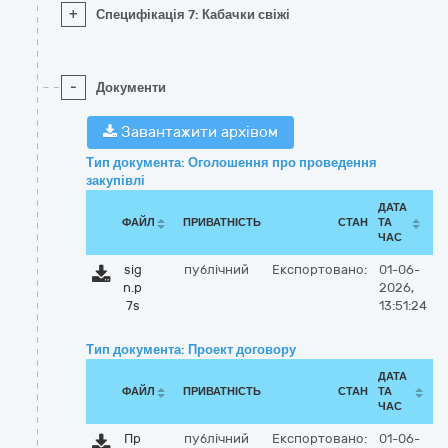
+
Специфікація 7: Кабачки свіжі
-
Документи
Завантажити архівом
Тип документа: Оголошення про проведення
закупівлі
ДАТА
ФАЙЛ
ПРИВАТНІСТЬ
СТАН
ТА
ЧАС
sig
публічний
Експортовано:
01-06-
n.p
2026,
7s
13:51:24
Тип документа: Проект договору
ДАТА
ФАЙЛ
ПРИВАТНІСТЬ
СТАН
ТА
ЧАС
Пр
публічний
Експортовано:
01-06-