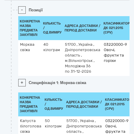
-
Позиції
КОНКРЕТНА
КІЛЬКІСТЬ
КЛАСИФІКАТОР
НАЗВА
АДРЕСА ДОСТАВКИ /
/
ДК 021:2015
ПРЕДМЕТА
ПЕРІОД ДОСТАВКИ
ОД.ВИМІРУ
(CPV)
ЗАКУПІВЛІ
Морква
40
51700
,
Україна
,
03220000-9
свіжа
кілограм
Дніпропетровська
Овочі,
область
,
фрукти та
м.Вільногірськ
,
горіхи
Молодіжна 36
по 31-12-2026
+
Специфікація 1: Морква свіжа
КОНКРЕТНА
КІЛЬКІСТЬ
КЛАСИФІКАТОР
НАЗВА
АДРЕСА ДОСТАВКИ /
/
ДК 021:2015
ПРЕДМЕТА
ПЕРІОД ДОСТАВКИ
ОД.ВИМІРУ
(CPV)
ЗАКУПІВЛІ
Капуста
50
51700
,
Україна
,
03220000-9
білоголова
кілограм
Дніпропетровська
Овочі,
свіжа
область
,
фрукти та