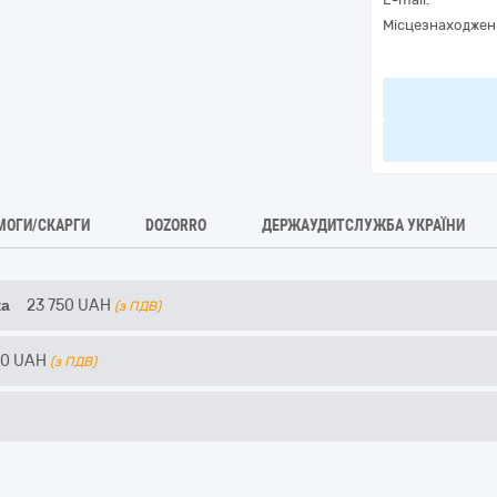
Місцезнаходжен
МОГИ/СКАРГИ
DOZORRO
ДЕРЖАУДИТСЛУЖБА УКРАЇНИ
жа
23 750
UAH
(з ПДВ)
00
UAH
(з ПДВ)