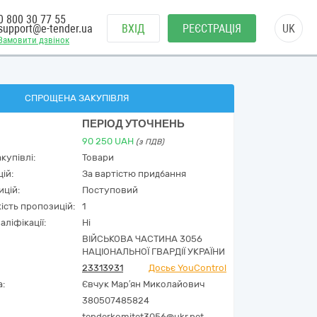
0 800 30 77 55
support@e-tender.ua
ВХІД
РЕЄСТРАЦІЯ
UK
Замовити дзвінок
СПРОЩЕНА ЗАКУПІВЛЯ
ПЕРІОД УТОЧНЕНЬ
90 250
UAH
(з ПДВ)
купівлі:
Товари
ій:
За вартістю придбання
ицій:
Поступовий
кість пропозицій:
1
аліфікації:
Ні
ВІЙСЬКОВА ЧАСТИНА 3056
НАЦІОНАЛЬНОЇ ГВАРДІЇ УКРАЇНИ
23313931
Досьє YouControl
а:
Євчук Мар′ян Миколайович
380507485824
tenderkomitet3056@ukr.net