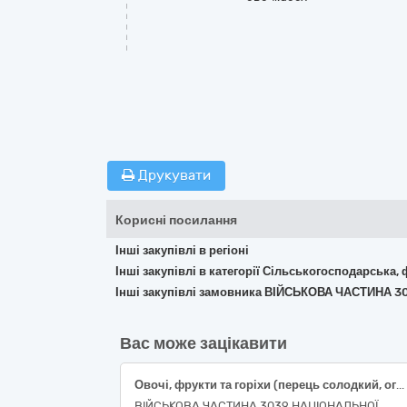
Друкувати
Корисні посилання
Інші закупівлі в регіоні
Інші закупівлі в категорії Сільськогосподарська,
Інші закупівлі замовника ВІЙСЬКОВА ЧАСТИНА 3
Вас може зацікавити
Овочі, фрукти та горіхи (перець солодкий, огірок свіжий , помідори свіжі, часник свіжий)
ВІЙСЬКОВА ЧАСТИНА 3039 НАЦІОНАЛЬНОЇ