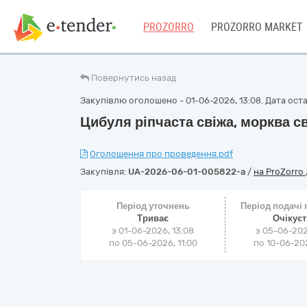
PROZORRO
PROZORRO MARKET
Повернутись назад
Закупівлю оголошено - 01-06-2026, 13:08. Дата остан
Цибуля ріпчаста свіжа, морква с
Оголошення про проведення.pdf
Закупівля:
UA-2026-06-01-005822-a
/
на ProZorro
Період уточнень
Період подачі
Триває
Очікує
з 01-06-2026, 13:08
з 05-06-202
по 05-06-2026, 11:00
по 10-06-202