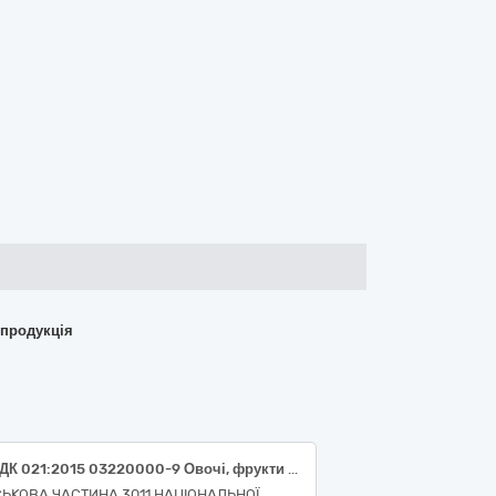
 продукція
Код ДК 021:2015 03220000-9 Овочі, фрукти та горіхи (Код ДК 021:2015 03222210-8 лимони, Код ДК 021:2015 03222111-4 банани, Код ДК 021:2015 03222220-1 апельсини, Код ДК 021:2015 03222321-9 яблука, Код ДК 021:2015 03222322-6 груші, Код ДК 021:2015 03222118-3 ківі, Код ДК 021:2015 03222230-4 грейпфрут, Код ДК 021:2015 03222313-0 полуниця, Код ДК 021:2015 03222331-2 абрикос)
СЬКОВА ЧАСТИНА 3011 НАЦІОНАЛЬНОЇ