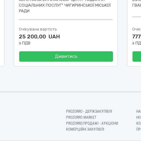
СОЦІАЛЬНИХ ПОСЛУГ" ЧИГИРИНСЬКОЇ МІСЬКОЇ
ГВАР
РАДИ
Очікувана вартість
Очік
25 200,00 UAH
77
з ПДВ
з П
Дивитись
PROZORRO - ДЕРЖЗАКУПІВЛІ
НА
PROZORRO MARKET
НО
PROZORRO.ПРОДАЖІ - АУКЦІОНИ
КО
КОМЕРЦІЙНІ ЗАКУПІВЛІ
ПР