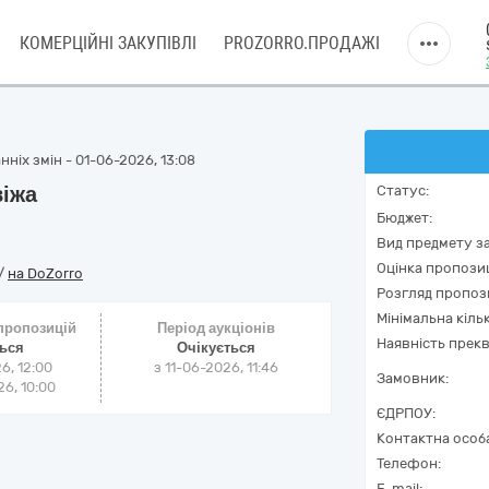
КОМЕРЦІЙНІ ЗАКУПІВЛІ
PROZORRO.ПРОДАЖІ
ніх змін - 01-06-2026, 13:08
віжа
Статус:
Бюджет:
Вид предмету за
Оцінка пропозиц
/
на DoZorro
Розгляд пропоз
Мінімальна кіль
 пропозицій
Період аукціонів
Наявність прекв
ться
Очікується
6, 12:00
з
11-06-2026, 11:46
Замовник:
6, 10:00
ЄДРПОУ:
Контактна особ
Телефон:
E-mail: