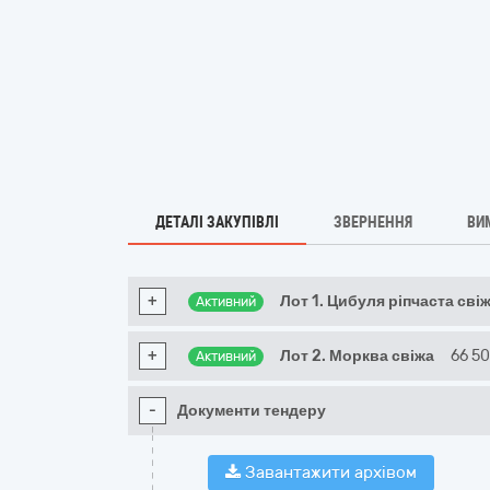
ДЕТАЛІ ЗАКУПІВЛІ
ЗВЕРНЕННЯ
ВИ
+
Лот 1. Цибуля ріпчаста сві
Активний
+
Лот 2. Морква свіжа
66 5
Активний
-
Документи тендеру
Завантажити архівом