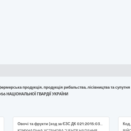
 фермерська продукція, продукція рибальства, лісівництва та супутня
056 НАЦІОНАЛЬНОЇ ГВАРДІЇ УКРАЇНИ
Овочі та фрукти (код за ЄЗС ДК 021:2015:03220000-9 «Овочі, фрукти та горіхи») (капуста рання, цибуля, морква, буряк столовий, банани, полуниця, помідори, огірки, кабачки)
КОМУНАЛЬНА УСТАНОВА "ЦЕНТР НАДАННЯ
ВІЙ