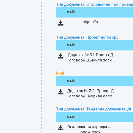
Тип документа: Оголошення про провед
ФАЙЛ
sign.p7s
Тип документа: Проект договору
ФАЙЛ
Додаток № 3.1. Проект Д
оговору_цибуля.docx
Інші
ФАЙЛ
Додаток № 3.2. Проект Д
оговору_морква.docx
Тип документа: Тендерна документація
ФАЙЛ
Оголошення спрощена_
овочі.docx