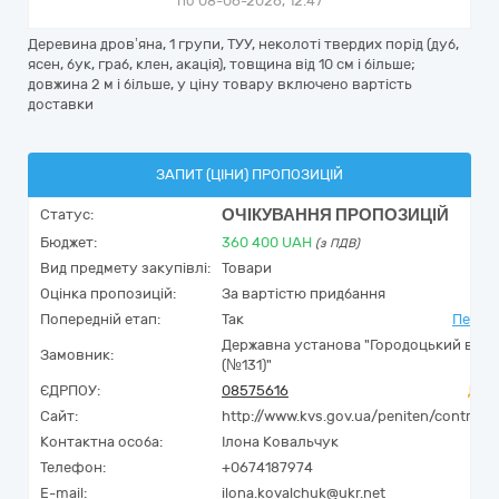
по 08-06-2026, 12:47
Деревина дров’яна, 1 групи, ТУУ, неколоті твердих порід (дуб,
ясен, бук, граб, клен, акація), товщина від 10 см і більше;
довжина 2 м і більше, у ціну товару включено вартість
доставки
ЗАПИТ (ЦІНИ) ПРОПОЗИЦІЙ
ОЧІКУВАННЯ ПРОПОЗИЦІЙ
Статус:
Бюджет:
360 400
UAH
(з ПДВ)
Вид предмету закупівлі:
Товари
Оцінка пропозицій:
За вартістю придбання
Попередній етап:
Так
Перейт
Державна установа "Городоцький вип
Замовник:
(№131)"
ЄДРПОУ:
08575616
Дось
Сайт:
http://www.kvs.gov.ua/peniten/control/
Контактна особа:
Ілона Ковальчук
Телефон:
+0674187974
E-mail:
ilona.kovalchuk@ukr.net