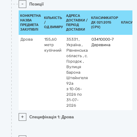
-
Позиції
КОНКРЕТНА
АДРЕСА
КІЛЬКІСТЬ
КЛАСИФІКАТОР
НАЗВА
ДОСТАВКИ /
/
ДК 021:2015
КЛАСИФІ
ПРЕДМЕТА
ПЕРІОД
ОД.ВИМІРУ
(CPV)
ЗАКУПІВЛІ
ДОСТАВКИ
Дрова
155,60
35331
,
03410000-7
метр
Україна
,
Деревина
кубічний
Рівненська
область
,
с.
Городок
,
Вулиця
Барона
Штейнгеля
92а
з 10-06-
2026
по
31-07-
2026
+
Специфікація 1: Дрова