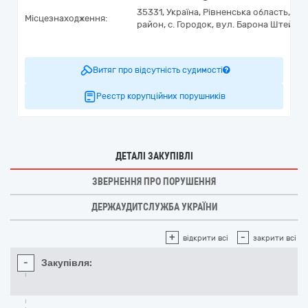
35331,
Україна
,
Рівненська область,
Рів
Місцезнаходження:
район, с. Городок,
вул. Барона Штейнгел
Витяг про відсутність судимості
Реєстр корупційних порушників
ДЕТАЛІ ЗАКУПІВЛІ
ЗВЕРНЕННЯ ПРО ПОРУШЕННЯ
ДЕРЖАУДИТСЛУЖБА УКРАЇНИ
+
-
відкрити всі
закрити всі
-
Закупівля: