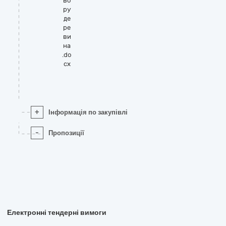
во
ру
де
ре
ви
на
.do
cx
+
Інформація по закупівлі
-
Пропозиції
Електронні тендерні вимоги