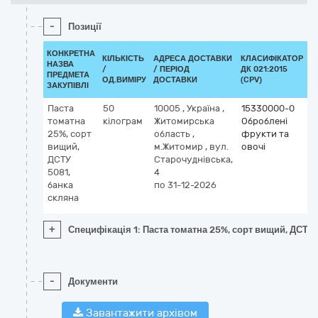
-
Позиції
КОНКРЕТНА
КІЛЬКІСТЬ
АДРЕСА ДОСТАВКИ
КЛАСИФІКАТОР
НАЗВА
/
/ ПЕРІОД
ДК 021:2015
К
ПРЕДМЕТА
ОД.ВИМІРУ
ДОСТАВКИ
(CPV)
ЗАКУПІВЛІ
Паста
50
10005
,
Україна
,
15330000-0
томатна
кілограм
Житомирська
Оброблені
25%, сорт
область
,
фрукти та
вищий,
м.Житомир
,
вул.
овочі
ДСТУ
Старочуднівська,
5081,
4
банка
по 31-12-2026
скляна
+
Специфікація 1: Паста томатна 25%, сорт вищий, ДСТУ 
-
Документи
Завантажити архівом