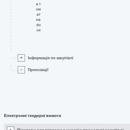
а т
ом
ат
на.
do
cx
+
Інформація по закупівлі
-
Пропозиції
Електронні тендерні вимоги