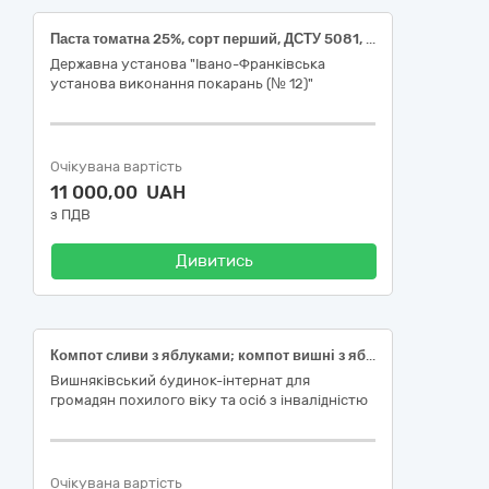
Паста томатна 25%, сорт перший, ДСТУ 5081, банка скляна (ДК 021:2015: 15330000-0 Оброблені фрукти та овочі)
Державна установа "Івано-Франківська
установа виконання покарань (№ 12)"
Очікувана вартість
11 000,00 UAH
з ПДВ
Дивитись
Компот сливи з яблуками; компот вишні з яблуками; компот груші з яблуками
Вишняківський будинок-інтернат для
громадян похилого віку та осіб з інвалідністю
Очікувана вартість