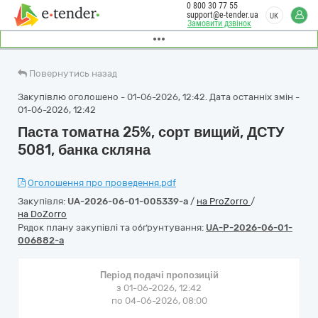
0 800 30 77 55
support@e-tender.ua
UK
Замовити дзвінок
Повернутись назад
Закупівлю оголошено - 01-06-2026, 12:42. Дата останніх змін -
01-06-2026, 12:42
Паста томатна 25%, сорт вищий, ДСТУ
5081, банка скляна
Оголошення про проведення.pdf
Закупівля:
UA-2026-06-01-005339-a
/
на ProZorro
/
на DoZorro
Рядок плану закупівлі та обґрунтування:
UA-P-2026-06-01-
006882-a
Період подачі пропозицій
з 01-06-2026, 12:42
по 04-06-2026, 08:00