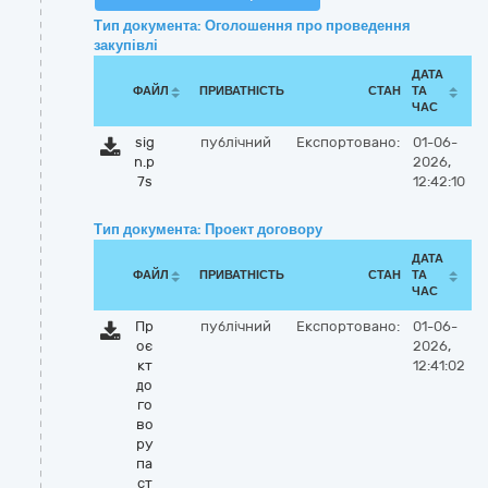
Тип документа: Оголошення про проведення
закупівлі
ДАТА
ФАЙЛ
ПРИВАТНІСТЬ
СТАН
ТА
ЧАС
sig
публічний
Експортовано:
01-06-
n.p
2026,
7s
12:42:10
Тип документа: Проект договору
ДАТА
ФАЙЛ
ПРИВАТНІСТЬ
СТАН
ТА
ЧАС
Пр
публічний
Експортовано:
01-06-
оє
2026,
кт
12:41:02
до
го
во
ру
па
ст