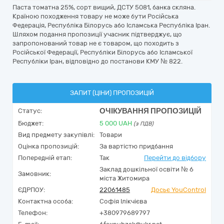
Паста томатна 25%, сорт вищий, ДСТУ 5081, банка скляна.
Країною походження товару не може бути Російська
Федерація, Республіка Білорусь або Ісламська Республіка Іран.
Шляхом подання пропозиції учасник підтверджує, що
запропонований товар не є товаром, що походить з
Російської Федерації, Республіки Білорусь або Ісламської
Республіки Іран, відповідно до постанови КМУ № 822.
ЗАПИТ (ЦІНИ) ПРОПОЗИЦІЙ
ОЧІКУВАННЯ ПРОПОЗИЦІЙ
Статус:
Бюджет:
5 000
UAH
(з ПДВ)
Вид предмету закупівлі:
Товари
Оцінка пропозицій:
За вартістю придбання
Попередній етап:
Так
Перейти до відбору
Заклад дошкільної освіти № 6
Замовник:
міста Житомира
ЄДРПОУ:
22061485
Досьє YouControl
Контактна особа:
Софія Ілікчієва
Телефон:
+380979689797