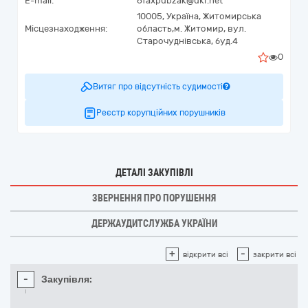
E-mail:
6faxpubzak@ukr.net
10005,
Україна
,
Житомирська
Місцезнаходження:
область,
м. Житомир,
вул.
Старочуднівська, буд.4
0
Витяг про відсутність судимості
Реєстр корупційних порушників
ДЕТАЛІ ЗАКУПІВЛІ
ЗВЕРНЕННЯ ПРО ПОРУШЕННЯ
ДЕРЖАУДИТСЛУЖБА УКРАЇНИ
+
-
відкрити всі
закрити всі
-
Закупівля: