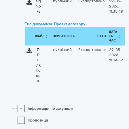
sig
публічний
Експортовано:
29-05-
n.p
2026,
7s
11:35:48
Тип документа: Проект договору
ДАТА
ФАЙЛ
ПРИВАТНІСТЬ
СТАН
ТА
ЧАС
П
публічний
Експортовано:
29-05-
Р
2026,
О
11:34:59
Є К
Т.d
oc
x
+
Інформація по закупівлі
-
Пропозиції