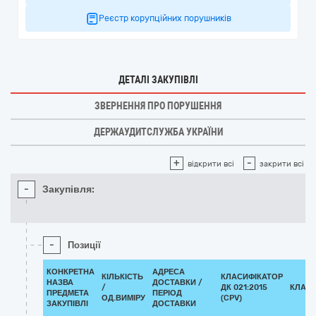
Реєстр корупційних порушників
ДЕТАЛІ ЗАКУПІВЛІ
ЗВЕРНЕННЯ ПРО ПОРУШЕННЯ
ДЕРЖАУДИТСЛУЖБА УКРАЇНИ
+
-
відкрити всі
закрити всі
-
Закупівля:
-
Позиції
КОНКРЕТНА
АДРЕСА
КІЛЬКІСТЬ
КЛАСИФІКАТОР
НАЗВА
ДОСТАВКИ /
/
ДК 021:2015
КЛАСИ
ПРЕДМЕТА
ПЕРІОД
ОД.ВИМІРУ
(CPV)
ЗАКУПІВЛІ
ДОСТАВКИ