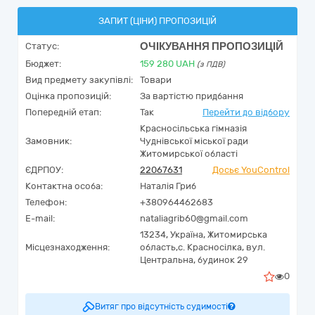
ЗАПИТ (ЦІНИ) ПРОПОЗИЦІЙ
ОЧІКУВАННЯ ПРОПОЗИЦІЙ
Статус:
Бюджет:
159 280
UAH
(з ПДВ)
Вид предмету закупівлі:
Товари
Оцінка пропозицій:
За вартістю придбання
Попередній етап:
Так
Перейти до відбору
Красносільська гімназія
Замовник:
Чуднівської міської ради
Житомирської області
ЄДРПОУ:
22067631
Досьє YouControl
Контактна особа:
Наталія Гриб
Телефон:
+380964462683
E-mail:
nataliagrib60@gmail.com
13234,
Україна
,
Житомирська
Місцезнаходження:
область,
с. Красносілка,
вул.
Центральна, будинок 29
0
Витяг про відсутність судимості