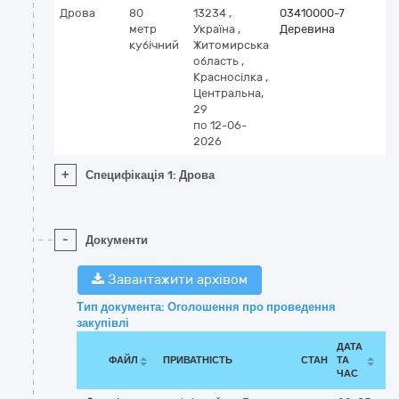
Дрова
80
13234
,
03410000-7
метр
Україна
,
Деревина
кубічний
Житомирська
область
,
Красносілка
,
Центральна,
29
по 12-06-
2026
+
Специфікація 1: Дрова
-
Документи
Завантажити архівом
Тип документа: Оголошення про проведення
закупівлі
ДАТА
ФАЙЛ
ПРИВАТНІСТЬ
СТАН
ТА
ЧАС