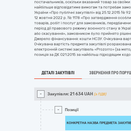
постачальників, оскільки вказаний товар за своїм
найбільше відповідатиме вимогам та потребам зам
України «Про публічні закупівлі» від 25.12.2015 № 92
12 жовтня 2022 р. № 1178 «Про затвердження особл
товарів, робіт і послуг для замовників, передбачени
період дії правового режиму воєнного стану в Украї
або скасування», замовником було прийнято рішен
Джерело фінансування: кошти НСЗУ. Очікувана варті
Очікувана вартість предмета закупівлі розрахована 
електронній системі закупівель «Prozorro» (за мет
позиція за ДК 021:2015 за найбільш підходящим код
ДЕТАЛІ ЗАКУПІВЛІ
ЗВЕРНЕННЯ ПРО ПОРУ
-
Закупівля:
21 634
UAH
(з ПДВ)
-
Позиції
КОНКРЕТНА НАЗВА ПРЕДМЕТА ЗАКУПІ