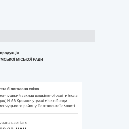
 продукція
УМСЬКОЇ МІСЬКОЇ РАДИ
ста білоголова свіжа
енчуцький заклад дошкільної освіти (ясла
док) №68 Кременчуцької міської ради
менчуцького району Полтавської області
увана вартість