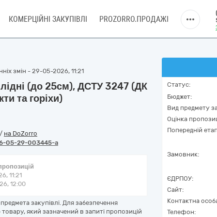
КОМЕРЦІЙНІ ЗАКУПІВЛІ
PROZORRO.ПРОДАЖІ
ніх змін - 29-05-2026, 11:21
плідні (до 25см), ДСТУ 3247 (ДК
Статус:
ти та горіхи)
Бюджет:
Вид предмету за
Оцінка пропозиц
Попередній етап
/
на DoZorro
6-05-29-003445-a
Замовник:
 пропозицій
6, 11:21
ЄДРПОУ:
6, 12:00
Сайт:
Контактна особ
предмета закупівлі. Для забезпечення
товару, який зазначений в запиті пропозицій
Телефон: