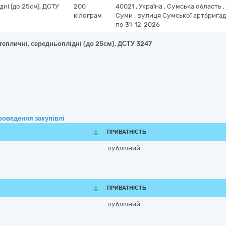
дні (до 25см), ДСТУ
200
40021
,
Україна
,
Сумська область
,
кілограм
Суми
,
вулиця Сумської артбригади
по 31-12-2026
 тепличні, середньоплідні (до 25см), ДСТУ 3247
роведення закупівлі
ПРИВАТНІСТЬ
публічний
ПРИВАТНІСТЬ
публічний