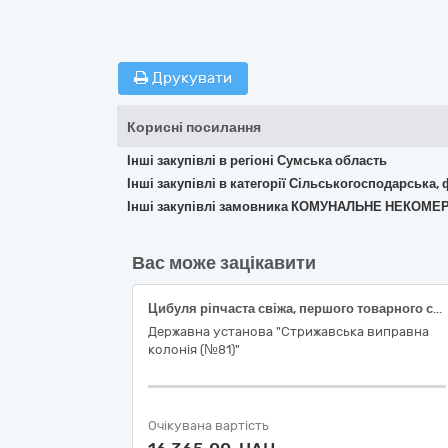
Друкувати
Корисні посилання
Інші закупівлі в регіоні Сумська область
Інші закупівлі в категорії Сільськогосподарська,
Інші закупівлі замовника КОМУНАЛЬНЕ НЕКОМ
Вас може зацікавити
Цибуля ріпчаста свіжа, першого товарного сорту, від 4 см, ДСТУ 3234
Державна установа "Стрижавська виправна
колонія (№81)"
Очікувана вартість