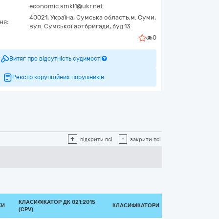
economic.smkl1@ukr.net
40021,
Україна
,
Сумська область,
м. Суми,
ня:
вул. Сумської артбригади, буд.13
0
Витяг про відсутність судимості
Реєстр корупційних порушників
+
-
відкрити всі
закрити всі
КЛАСИФІКАТОР ДК 021:2015
КИ
КЛАСИФІКАТОРИ
(CPV)