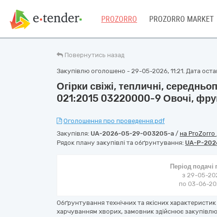
PROZORRO
PROZORRO MARKET
Повернутись назад
Закупівлю оголошено - 29-05-2026, 11:21. Дата остан
Огірки свіжі, тепличні, середньо
021:2015 03220000-9 Овочі, фрук
Оголошення про проведення.pdf
Закупівля:
UA-2026-05-29-003205-a
/
на ProZorro
Рядок плану закупівлі та обґрунтування:
UA-P-202
Період подачі
з 29-05-202
по 03-06-202
Обґрунтування технічних та якісних характеристик 
харчуванням хворих, замовник здійснює закупівлю 