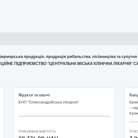
 фермерська продукція, продукція рибальства, лісівництва та супутня
ЕРЦІЙНЕ ПІДПРИЄМСТВО "ЦЕНТРАЛЬНА МІСЬКА КЛІНІЧНА ЛІКАРНЯ" С
Фрукти та овочі
Капу
КНП "Олександрійська лікарня"
Крем
– са
Кре
Очікувана вартість
Очік