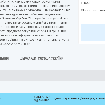
и якісними, харчовими характеристиками
E-mail:
овника. Тому для дотримання принципів Закону
2-VIII (зі змінами), з урахуванням Постанови від
Місцезнаходжен
ивостей здійснення публічних закупівель
х Законом України “Про публічні закупівлі”, на
ні та протягом 90 днів з дня його припинення
ня провести закупівлю саме даного товару.
сть предмета закупівлі: 21 634,00 грн з ПДВ.
на підставі інформації, яка міститься в
одом порівняння ринкових цін). номенклатурна
ом 03221270-9 Огірки
ШЕННЯ
ДЕРЖАУДИТСЛУЖБА УКРАЇНИ
КІЛЬКІСТЬ /
ВЛІ
АДРЕСА ДОСТАВКИ / ПЕРІОД ДОСТАВ
ОД.ВИМІРУ