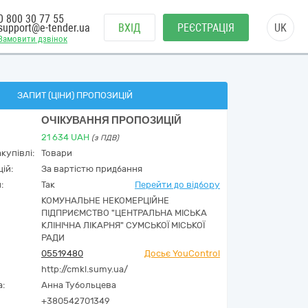
0 800 30 77 55
support@e-tender.ua
ВХІД
РЕЄСТРАЦІЯ
UK
Замовити дзвінок
ЗАПИТ (ЦІНИ) ПРОПОЗИЦІЙ
ОЧІКУВАННЯ ПРОПОЗИЦІЙ
21 634
UAH
(з ПДВ)
купівлі:
Товари
ій:
За вартістю придбання
:
Так
Перейти до відбору
КОМУНАЛЬНЕ НЕКОМЕРЦІЙНЕ
ПІДПРИЄМСТВО "ЦЕНТРАЛЬНА МІСЬКА
КЛІНІЧНА ЛІКАРНЯ" СУМСЬКОЇ МІСЬКОЇ
РАДИ
05519480
Досьє YouControl
http://cmkl.sumy.ua/
а:
Анна Тубольцева
+380542701349