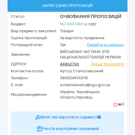
ЗАПИТ (ЦІНИ) ПРОПОЗИЦІЙ
ОЧІКУВАННЯ ПРОПОЗИЦІЙ
Статус:
Бюджет:
167 650
UAH
(з ПДВ)
Вид предмету закупівлі:
Товари
Оцінка пропозицій:
За вартістю придбання
Попередній етап:
Так
Перейти до відбору
ВІЙСЬКОВА ЧАСТИНА 3113
Замовник:
НАЦІОНАЛЬНОЇ ГВАРДІЇ УКРАЇНИ
ЄДРПОУ:
44862706
Досьє YouControl
Контактна особа:
Артур Станіславський
Телефон:
380504900015
E-mail:
a.stanislavskiy@ngu.gov.ua
Україна
,
Чернівецька
Місцезнаходження:
область,
Чернівці,
0
Витяг про відсутність судимості
Реєстр корупційних порушників