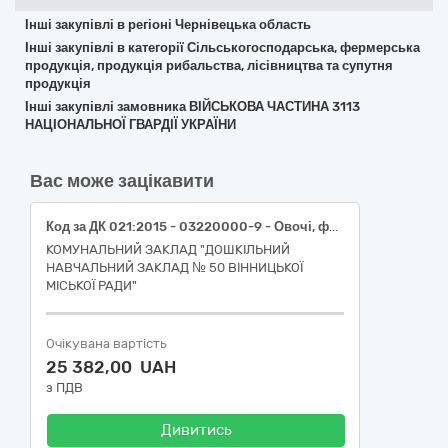
Інші закупівлі в регіоні Чернівецька область
Інші закупівлі в категорії Сільськогосподарська, фермерська
продукція, продукція рибальства, лісівництва та супутня
продукція
Інші закупівлі замовника ВІЙСЬКОВА ЧАСТИНА 3113
НАЦІОНАЛЬНОЇ ГВАРДІЇ УКРАЇНИ
Вас може зацікавити
Код за ДК 021:2015 - 03220000-9 - Овочі, фрукти та горіхи (Буряк столовий першого товарного сорту, 5-10 см, ДСТУ 7033; Морква свіжа, першого товарного сорту, ДСТУ 7035; Цибуля ріпчаста свіжа, першого товарного сорту, від 4 см, ДСТУ 3234; Яблука свіжі, пізньостиглі, першого товарного сорту, ДСТУ 8133; Апельсини свіжі, діаметр плоду не менше 5 см, першого сорту; Банани свіжі, ґатунок перший, зелені, від 20 см, діаметр плоду не більше 4 см; Лимони свіжі, діаметр плоду не менше 4 см, першого сорту)
КОМУНАЛЬНИЙ ЗАКЛАД "ДОШКІЛЬНИЙ
НАВЧАЛЬНИЙ ЗАКЛАД № 50 ВІННИЦЬКОЇ
МІСЬКОЇ РАДИ"
Очікувана вартість
25 382,00 UAH
з ПДВ
Дивитись