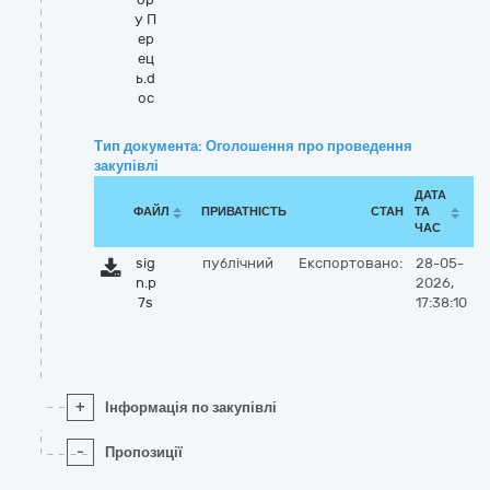
у П
ер
ец
ь.d
oc
Тип документа: Оголошення про проведення
закупівлі
ДАТА
ФАЙЛ
ПРИВАТНІСТЬ
СТАН
ТА
ЧАС
sig
публічний
Експортовано:
28-05-
n.p
2026,
7s
17:38:10
+
Інформація по закупівлі
-
Пропозиції