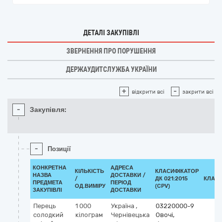
ДЕТАЛІ ЗАКУПІВЛІ
ЗВЕРНЕННЯ ПРО ПОРУШЕННЯ
ДЕРЖАУДИТСЛУЖБА УКРАЇНИ
+
-
відкрити всі
закрити всі
-
Закупівля:
-
Позиції
КОНКРЕТНА
АДРЕСА
КІЛЬКІСТЬ
КЛАСИФІКАТОР
НАЗВА
ДОСТАВКИ /
/
ДК 021:2015
КЛАСИ
ПРЕДМЕТА
ПЕРІОД
ОД.ВИМІРУ
(CPV)
ЗАКУПІВЛІ
ДОСТАВКИ
Перець
1 000
Україна
,
03220000-9
солодкий
кілограм
Чернівецька
Овочі,