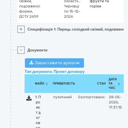
свіжий,
область
,
фрукти та
подовженої
Чернівці
горіхи
форми,
по 15-12-
ДСТУ 2659
2026
+
Специфікація 1: Перець солодкий свіжий, подовженої
-
Документи
Завантажити архівом
Тип документа: Проект договору
ДАТА
ФАЙЛ
ПРИВАТНІСТЬ
СТАН
ТА
ЧАС
1. П
публічний
Експортовано:
28-05-
ро
2026,
ек
17:37:15
т д
ог
ов
ор