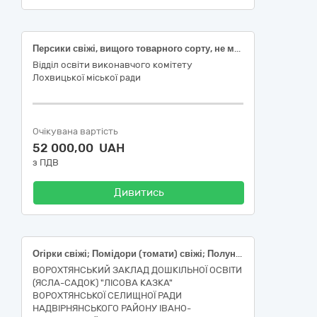
Персики свіжі, вищого товарного сорту, не менше 55 мм , ДСТУ 7025
Відділ освіти виконавчого комітету
Лохвицької міської ради
Очікувана вартість
52 000,00 UAH
з ПДВ
Дивитись
Огірки свіжі; Помідори (томати) свіжі; Полуниця свіжа
ВОРОХТЯНСЬКИЙ ЗАКЛАД ДОШКІЛЬНОЇ ОСВІТИ
(ЯСЛА-САДОК) "ЛІСОВА КАЗКА"
ВОРОХТЯНСЬКОЇ СЕЛИЩНОЇ РАДИ
НАДВІРНЯНСЬКОГО РАЙОНУ ІВАНО-