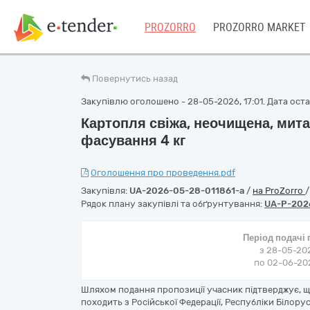
PROZORRO
PROZORRO MARKET
Повернутись назад
Закупівлю оголошено - 28-05-2026, 17:01. Дата остан
Картопля свіжа, неочищена, мита
фасування 4 кг
Оголошення про проведення.pdf
Закупівля:
UA-2026-05-28-011861-a
/
на ProZorro
Рядок плану закупівлі та обґрунтування:
UA-P-202
Період подачі
з 28-05-202
по 02-06-202
Шляхом подання пропозиції учасник підтверджує, 
походить з Російської Федерації, Республіки Білорус