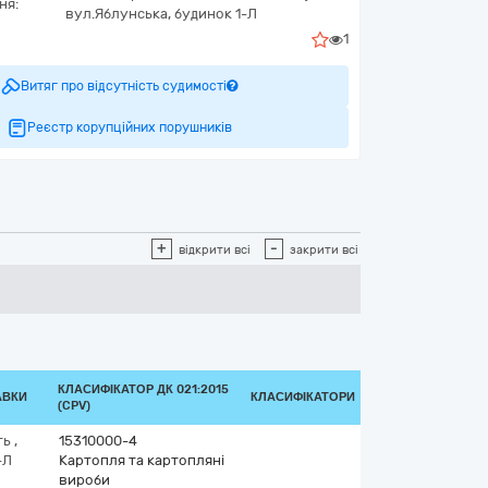
ня:
вул.Яблунська, будинок 1-Л
1
Витяг про відсутність судимості
Реєстр корупційних порушників
+
-
відкрити всі
закрити всі
КЛАСИФІКАТОР ДК 021:2015
АВКИ
КЛАСИФІКАТОРИ
(CPV)
ть
,
15310000-4
-Л
Картопля та картопляні
вироби