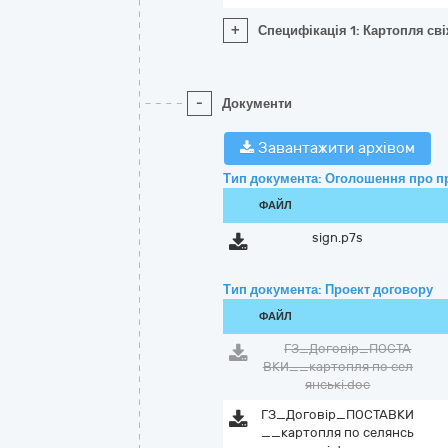
+
Специфікація 1: Картопля сві
-
Документи
Завантажити архівом
Тип документа: Оголошення про п
ФАЙЛ
sign.p7s
Тип документа: Проект договору
ФАЙЛ
ГЗ_Договір_ПОСТА
ВКИ__картопля по сел
янські.doc
ГЗ_Договір_ПОСТАВКИ
__картопля по селянсь