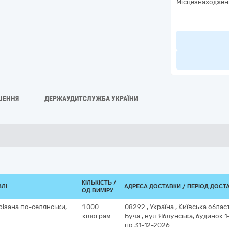
Місцезнаходжен
ШЕННЯ
ДЕРЖАУДИТСЛУЖБА УКРАЇНИ
КІЛЬКІСТЬ /
ВЛІ
АДРЕСА ДОСТАВКИ / ПЕРІОД ДОСТ
ОД.ВИМІРУ
різана по-селянськи,
1 000
08292
,
Україна
,
Київська облас
кілограм
Буча
,
вул.Яблунська, будинок 1
по 31-12-2026