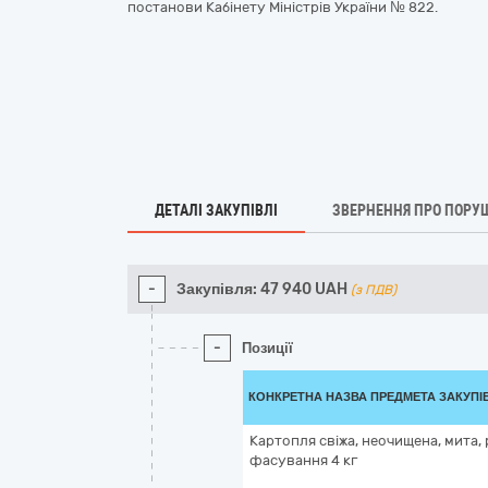
постанови Кабінету Міністрів України № 822.
ДЕТАЛІ ЗАКУПІВЛІ
ЗВЕРНЕННЯ ПРО ПОРУ
-
Закупівля:
47 940
UAH
(з ПДВ)
-
Позиції
КОНКРЕТНА НАЗВА ПРЕДМЕТА ЗАКУПІ
Картопля свіжа, неочищена, мита, 
фасування 4 кг