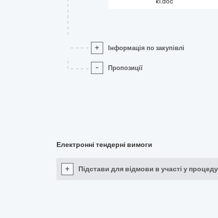
кі.doc
+
Інформація по закупівлі
-
Пропозиції
Електронні тендерні вимоги
+
Підстави для відмови в участі у процеду