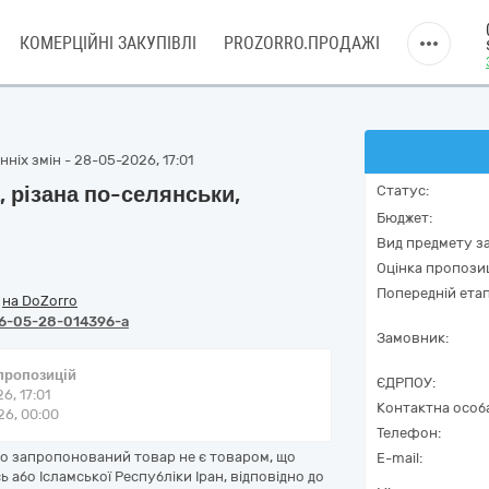
КОМЕРЦІЙНІ ЗАКУПІВЛІ
PROZORRO.ПРОДАЖІ
ніх змін - 28-05-2026, 17:01
, різана по-селянськи,
Статус:
Бюджет:
Вид предмету за
Оцінка пропозиц
Попередній етап
/
на DoZorro
6-05-28-014396-a
Замовник:
 пропозицій
ЄДРПОУ:
6, 17:01
Контактна особ
6, 00:00
Телефон:
що запропонований товар не є товаром, що
E-mail:
ь або Ісламської Республіки Іран, відповідно до