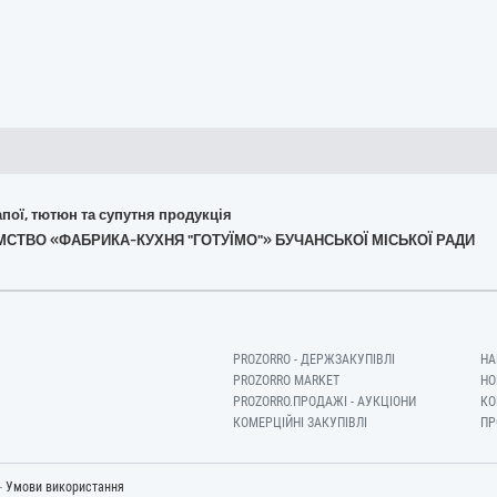
апої, тютюн та супутня продукція
ЄМСТВО «ФАБРИКА-КУХНЯ "ГОТУЇМО"» БУЧАНСЬКОЇ МІСЬКОЇ РАДИ
PROZORRO - ДЕРЖЗАКУПІВЛІ
НА
PROZORRO MARKET
НО
PROZORRO.ПРОДАЖІ - АУКЦІОНИ
КО
КОМЕРЦІЙНІ ЗАКУПІВЛІ
ПР
-
Умови використання