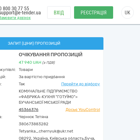
0 800 30 77 55
support@e-tender.ua
ВХІД
РЕЄСТРАЦІЯ
UK
Замовити дзвінок
ЗАПИТ (ЦІНИ) ПРОПОЗИЦІЙ
ОЧІКУВАННЯ ПРОПОЗИЦІЙ
47 940
UAH
(з ПДВ)
купівлі:
Товари
ій:
За вартістю придбання
:
Так
Перейти до відбору
КОМУНАЛЬНЕ ПІДПРИЄМСТВО
«ФАБРИКА-КУХНЯ "ГОТУЇМО"»
БУЧАНСЬКОЇ МІСЬКОЇ РАДИ
45366376
Досьє YouControl
а:
Чернюк Тетяна
380673883282
Tetyanka_chernyuk@ukr.net
08292,
Україна
,
Київська область,
Буча,