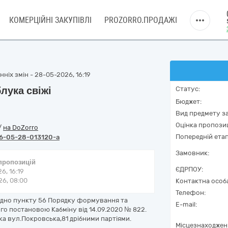
КОМЕРЦІЙНІ ЗАКУПІВЛІ
PROZORRO.ПРОДАЖІ
ніх змін - 28-05-2026, 16:19
блука свіжі
Статус:
Бюджет:
Вид предмету за
Оцінка пропозиц
/
на DoZorro
Попередній етап
6-05-28-013120-a
Замовник:
 пропозицій
ЄДРПОУ:
6, 16:19
6, 08:00
Контактна особ
Телефон:
гідно пункту 56 Порядку формування та
E-mail:
о постановою Кабміну від 14.09.2020 № 822.
ка вул.Покровська,81 дрібними партіями.
Місцезнаходжен