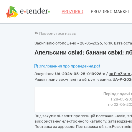
PROZORRO
PROZORRO MARKET
Повернутись назад
Закупівлю оголошено - 28-05-2026, 16:19. Дата остан
Апельсини свіжі; банани свіжі; я
Оголошення про проведення.pdf
Закупівля:
UA-2026-05-28-010926-a
/
на ProZorro
Рядок плану закупівлі та обґрунтування:
UA-P-202
Період подачі
з 28-05-202
по 02-06-202
Вид закупівлі-запит пропозицій постачальників, з
використання електронного каталогу, затвердженог
Поставка за адресою: Полтавська обл., м.Решетилів