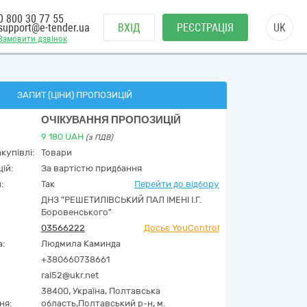
0 800 30 77 55
support@e-tender.ua
ВХІД
РЕЄСТРАЦІЯ
UK
Замовити дзвінок
ЗАПИТ (ЦІНИ) ПРОПОЗИЦІЙ
ОЧІКУВАННЯ ПРОПОЗИЦІЙ
9 180
UAH
(з ПДВ)
купівлі:
Товари
ій:
За вартістю придбання
:
Так
Перейти до відбору
ДНЗ "РЕШЕТИЛІВСЬКИЙ ПАЛ ІМЕНІ І.Г.
Боровенського"
03566222
Досьє YouControl
а:
Людмила Каминда
+380660738661
ral52@ukr.net
38400,
Україна
,
Полтавська
ня:
область,
Полтавський р-н, м.