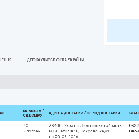
ШЕННЯ
ДЕРЖАУДИТСЛУЖБА УКРАЇНИ
КІЛЬКІСТЬ /
ВЛІ
АДРЕСА ДОСТАВКИ / ПЕРІОД ДОСТАВКИ
КЛАСИ
ОД.ВИМІРУ
40
38400
,
Україна
,
Полтавська область
,
0322
кілограм
м.Решетилівка
,
Покровська,81
Овоч
по 30-06-2026