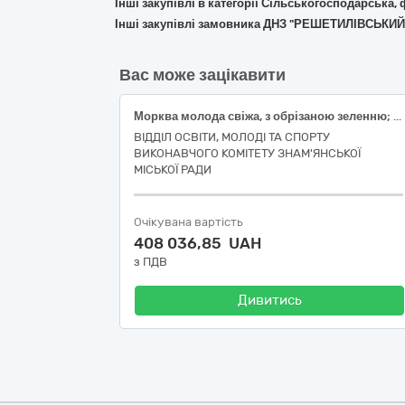
Інші закупівлі в категорії Сільськогосподарська,
Інші закупівлі замовника ДНЗ "РЕШЕТИЛІВСЬКИЙ 
Вас може зацікавити
Морква молода свіжа, з обрізаною зеленню; Цибуля ріпчаста свіжа, рання, першого товарного сорту, від 4 см, ДСТУ 3234; Буряк столовий молодий, з обрізаною зеленню, першого товарного сорту; Капуста білоголова свіжа, ранньостигла, ДСТУ 7037
ВІДДІЛ ОСВІТИ, МОЛОДІ ТА СПОРТУ
ВИКОНАВЧОГО КОМІТЕТУ ЗНАМ'ЯНСЬКОЇ
МІСЬКОЇ РАДИ
Очікувана вартість
408 036,85 UAH
з ПДВ
Дивитись