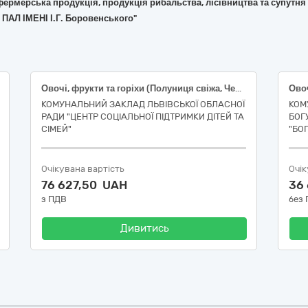
 фермерська продукція, продукція рибальства, лісівництва та супутня
ПАЛ ІМЕНІ І.Г. Боровенського"
Овочі, фрукти та горіхи (Полуниця свіжа, Черешня свіжа, Слива свіжа, Абрикоси свіжі, Чорниці і лохина, Вишня свіжа, Виноград свіжий столовий, Кавун свіжий, Диня свіжа, Персики і нектарини, Кабачки свіжі, Перець солодкий свіжий, Капуста білоголова свіжа, Морква молода свіжа, Буряк столовий молодий, Груші свіжі)
Овоч
КОМУНАЛЬНИЙ ЗАКЛАД ЛЬВІВСЬКОЇ ОБЛАСНОЇ
КОМ
РАДИ "ЦЕНТР СОЦІАЛЬНОЇ ПІДТРИМКИ ДІТЕЙ ТА
БОГ
СІМЕЙ"
"БО
Очікувана вартість
Очік
76 627,50 UAH
36
з ПДВ
без
Дивитись