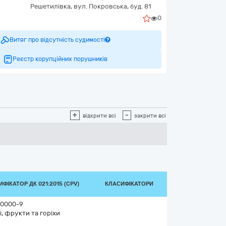
Решетилівка,
вул. Покровська, буд. 81
0
Витяг про відсутність судимості
Реєстр корупційних порушників
+
-
відкрити всі
закрити всі
ФІКАТОР ДК 021:2015 (CPV)
КЛАСИФІКАТОРИ
0000-9
і, фрукти та горіхи