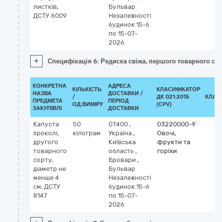
листків,
Бульвар
ДСТУ 6009
Незалежності
будинок 15-б
по 15-07-
2026
+
Специфікація 6: Редиска свіжа, першого товарного сор
КОНКРЕТНА
АДРЕСА
КІЛЬКІСТЬ
КЛАСИФІКАТОР
НАЗВА
ДОСТАВКИ /
/
ДК 021:2015
КЛАС
ПРЕДМЕТА
ПЕРІОД
ОД.ВИМІРУ
(CPV)
ЗАКУПІВЛІ
ДОСТАВКИ
Капуста
50
07400
,
03220000-9
броколі,
кілограм
Україна
,
Овочі,
другого
Київська
фрукти та
товарного
область
,
горіхи
сорту,
Бровари
,
діаметр не
Бульвар
менше 4
Незалежності
см, ДСТУ
будинок 15-б
8147
по 15-07-
2026