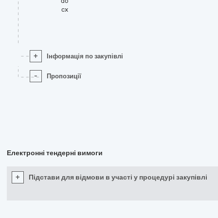
do
cx
+
Інформація по закупівлі
-
Пропозиції
Електронні тендерні вимоги
+
Підстави для відмови в участі у процедурі закупівлі