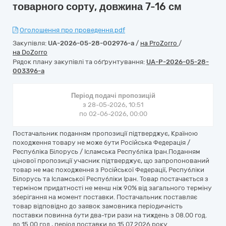
товарного сорту, довжина 7-16 см
Оголошення про проведення.pdf
Закупівля:
UA-2026-05-28-002976-a
/
на ProZorro
/
на DoZorro
Рядок плану закупівлі та обґрунтування:
UA-P-2026-05-28-
003396-a
Період подачі пропозицій
з 28-05-2026, 10:51
по 02-06-2026, 00:00
Постачальник поданням пропозиції підтверджує, Країною
походження товару не може бути Російська Федерація /
Республіка Білорусь / Ісламська Республіка Іран.Поданням
цінової пропозиції учасник підтверджує, що запропонований
товар не має походження з Російської Федерації, Республіки
Білорусь та Ісламської Республіки Іран. Товар постачається з
терміном придатності не менш ніж 90% від загального терміну
зберігання на момент поставки. Постачальник поставляє
товар відповідно до заявок замовника періодичність
поставки повинна бути два-три рази на тиждень з 08.00 год.
до 15.00 год., період поставки до 15.07.2026 року