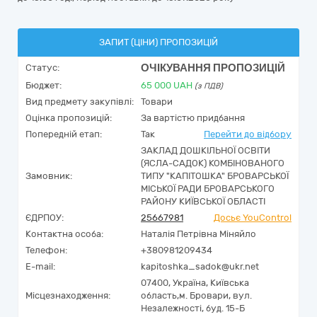
ЗАПИТ (ЦІНИ) ПРОПОЗИЦІЙ
ОЧІКУВАННЯ ПРОПОЗИЦІЙ
Статус:
Бюджет:
65 000
UAH
(з ПДВ)
Вид предмету закупівлі:
Товари
Оцінка пропозицій:
За вартістю придбання
Попередній етап:
Так
Перейти до відбору
ЗАКЛАД ДОШКІЛЬНОЇ ОСВІТИ
(ЯСЛА-САДОК) КОМБІНОВАНОГО
Замовник:
ТИПУ "КАПІТОШКА" БРОВАРСЬКОЇ
МІСЬКОЇ РАДИ БРОВАРСЬКОГО
РАЙОНУ КИЇВСЬКОЇ ОБЛАСТІ
ЄДРПОУ:
25667981
Досьє YouControl
Контактна особа:
Наталія Петрівна Міняйло
Телефон:
+380981209434
E-mail:
kapitoshka_sadok@ukr.net
07400,
Україна
,
Київська
Місцезнаходження:
область,
м. Бровари,
вул.
Незалежності, буд. 15-Б