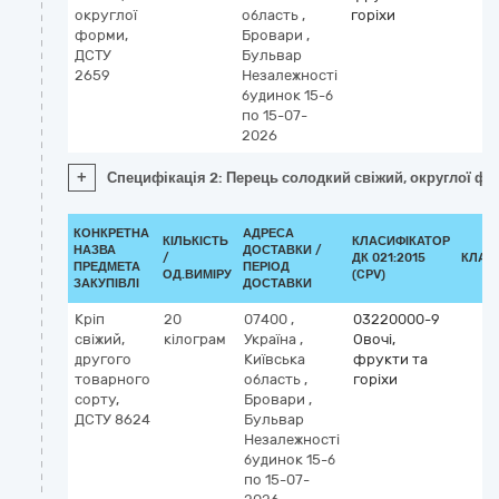
округлої
область
,
горіхи
форми,
Бровари
,
ДСТУ
Бульвар
2659
Незалежності
будинок 15-б
по 15-07-
2026
+
Специфікація 2: Перець солодкий свіжий, округлої ф
КОНКРЕТНА
АДРЕСА
КІЛЬКІСТЬ
КЛАСИФІКАТОР
НАЗВА
ДОСТАВКИ /
/
ДК 021:2015
КЛАС
ПРЕДМЕТА
ПЕРІОД
ОД.ВИМІРУ
(CPV)
ЗАКУПІВЛІ
ДОСТАВКИ
Кріп
20
07400
,
03220000-9
свіжий,
кілограм
Україна
,
Овочі,
другого
Київська
фрукти та
товарного
область
,
горіхи
сорту,
Бровари
,
ДСТУ 8624
Бульвар
Незалежності
будинок 15-б
по 15-07-