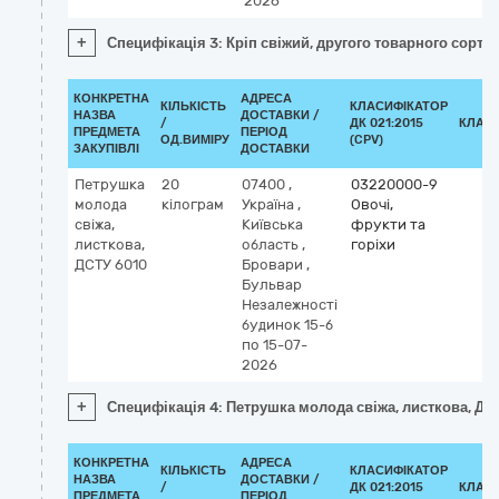
2026
+
Специфікація 3: Кріп свіжий, другого товарного сорту
КОНКРЕТНА
АДРЕСА
КІЛЬКІСТЬ
КЛАСИФІКАТОР
НАЗВА
ДОСТАВКИ /
/
ДК 021:2015
КЛАС
ПРЕДМЕТА
ПЕРІОД
ОД.ВИМІРУ
(CPV)
ЗАКУПІВЛІ
ДОСТАВКИ
Петрушка
20
07400
,
03220000-9
молода
кілограм
Україна
,
Овочі,
свіжа,
Київська
фрукти та
листкова,
область
,
горіхи
ДСТУ 6010
Бровари
,
Бульвар
Незалежності
будинок 15-б
по 15-07-
2026
+
Специфікація 4: Петрушка молода свіжа, листкова, ДС
КОНКРЕТНА
АДРЕСА
КІЛЬКІСТЬ
КЛАСИФІКАТОР
НАЗВА
ДОСТАВКИ /
/
ДК 021:2015
КЛАС
ПРЕДМЕТА
ПЕРІОД