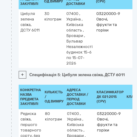
ОД.ВИМІРУ
(CPV)
ЗАКУПІВЛІ
ДОСТАВКИ
Цибуля
30
07400
,
03220000-9
зелена
кілограм
Україна
,
Овочі,
свіжа,
Київська
фрукти та
ДСТУ 6011
область
,
горіхи
Бровари
,
Бульвар
Незалежності
будинок 15-б
по 15-07-
2026
+
Специфікація 5: Цибуля зелена свіжа, ДСТУ 6011
КОНКРЕТНА
АДРЕСА
КІЛЬКІСТЬ
КЛАСИФІКАТОР
НАЗВА
ДОСТАВКИ /
/
ДК 021:2015
КЛАС
ПРЕДМЕТА
ПЕРІОД
ОД.ВИМІРУ
(CPV)
ЗАКУПІВЛІ
ДОСТАВКИ
Редиска
80
07400
,
03220000-9
свіжа,
кілограм
Україна
,
Овочі,
першого
Київська
фрукти та
товарного
область
,
горіхи
сорту, без
Бровари
,