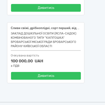
Дивитись
Сливи свіжі, дрібноплідні, сорт перший, від 20 мм; Персики свіжі, першого товарного сорту, не менше 50 мм , ДСТУ 7025; Ківі, сорт перший, плід вагою не менше 70 г; Абрикоси свіжі, сорт перший; Черешня свіжа, другого товарного сорту, не менше 17 мм, ДСТУ 8153
ЗАКЛАД ДОШКІЛЬНОЇ ОСВІТИ (ЯСЛА-САДОК)
КОМБІНОВАНОГО ТИПУ "КАПІТОШКА"
БРОВАРСЬКОЇ МІСЬКОЇ РАДИ БРОВАРСЬКОГО
РАЙОНУ КИЇВСЬКОЇ ОБЛАСТІ
Очікувана вартість
100 000,00 UAH
з ПДВ
Дивитись