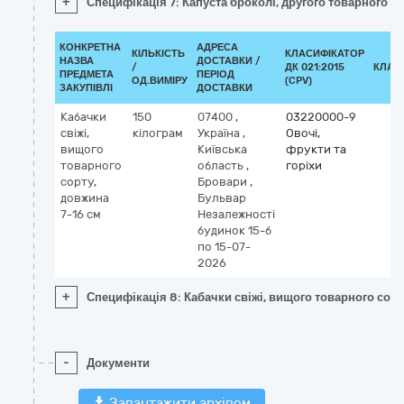
+
Специфікація 7: Капуста броколі, другого товарного со
КОНКРЕТНА
АДРЕСА
КІЛЬКІСТЬ
КЛАСИФІКАТОР
НАЗВА
ДОСТАВКИ /
/
ДК 021:2015
КЛАС
ПРЕДМЕТА
ПЕРІОД
ОД.ВИМІРУ
(CPV)
ЗАКУПІВЛІ
ДОСТАВКИ
Кабачки
150
07400
,
03220000-9
свіжі,
кілограм
Україна
,
Овочі,
вищого
Київська
фрукти та
товарного
область
,
горіхи
сорту,
Бровари
,
довжина
Бульвар
7-16 см
Незалежності
будинок 15-б
по 15-07-
2026
+
Специфікація 8: Кабачки свіжі, вищого товарного сорт
-
Документи
Завантажити архівом