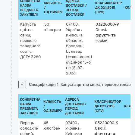
КОНКРЕТНА
АДРЕСА
КІЛЬКІСТЬ
КЛАСИФІКАТОР
НАЗВА
ДОСТАВКИ /
/
ДК 021:2015
КЛАС
ПРЕДМЕТА
ПЕРІОД
ОД.ВИМІРУ
(CPV)
ЗАКУПІВЛІ
ДОСТАВКИ
Капуста
50
07400
,
03220000-9
цвітна
кілограм
Україна
,
Овочі,
свіжа,
Київська
фрукти та
першого
область
,
горіхи
товарного
Бровари
,
сорту,
Бульвар
ДСТУ 3280
Незалежності
будинок 15-б
по 15-07-
2026
+
Специфікація 1: Капуста цвітна свіжа, першого товарн
КОНКРЕТНА
АДРЕСА
КІЛЬКІСТЬ
КЛАСИФІКАТОР
НАЗВА
ДОСТАВКИ /
/
ДК 021:2015
КЛАС
ПРЕДМЕТА
ПЕРІОД
ОД.ВИМІРУ
(CPV)
ЗАКУПІВЛІ
ДОСТАВКИ
Перець
45
07400
,
03220000-9
солодкий
кілограм
Україна
,
Овочі,
свіжий,
Київська
фрукти та