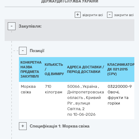
ДЕРЖАУДИТСЛУЖБА УКРАЇНИ
+
-
відкрити всі
закрити всі
-
Закупівля:
-
Позиції
КОНКРЕТНА
КІЛЬКІСТЬ
КЛАСИФІКАТОР
НАЗВА
АДРЕСА ДОСТАВКИ /
/
ДК 021:2015
ПРЕДМЕТА
ПЕРІОД ДОСТАВКИ
ОД.ВИМІРУ
(CPV)
ЗАКУПІВЛІ
Морква
710
50066
,
Україна
,
03220000-9
свіжа
кілограм
Дніпропетровська
Овочі,
область
,
Кривий
фрукти та
Ріг
,
вулиця
горіхи
Світла, 2
по 10-06-2026
+
Специфікація 1: Морква свіжа