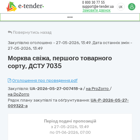
0 800 30 77 55
support@e-tender.ua
UK
Замовити дзвінок
Повернутись назад
Закупівлю оголошено - 27-05-2026, 13:49. Дата останніх змін -
27-05-2026, 13:49
Морква свіжа, першого товарного
сорту, ДСТУ 7035
Оголошення про проведення.pdf
Закупівля:
UA-2026-05-27-007418-a
/
на ProZorro
/
на DoZorro
Рядок плану закупівлі та обґрунтування:
UA-P-2026-05-27-
009322-a
Період подачі пропозицій
з 27-05-2026, 13:49
по 01-06-2026, 07:00