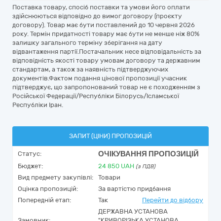
Поставка товару, спосіб поставки та умови його оплати
здійснюються відповідно до вимог договору (проєкту
договору). Товар має бути поставлений до 10 червня 2026
року. Термін придатності товару має бути не менше ніж 80%
залишку загального терміну зберігання на дату
відвантаження партії.Постачальник несе відповідальність за
відповідність якості товару умовам договору та державним
стандартам, а також за наявність підтверджуючих
документів.Фактом подання цінової пропозиції учасник
підтверджує, що запропонований товар не є походженням з
Російської Федерації/Республіки Білорусь/Ісламської
Республіки Іран.
ЗАПИТ (ЦІНИ) ПРОПОЗИЦІЙ
ОЧІКУВАННЯ ПРОПОЗИЦІЙ
Статус:
Бюджет:
24 850
UAH
(з ПДВ)
Вид предмету закупівлі:
Товари
Оцінка пропозицій:
За вартістю придбання
Попередній етап:
Так
Перейти до відбору
ДЕРЖАВНА УСТАНОВА
Замовник:
"КРИВОРІЗЬКА УСТАНОВА