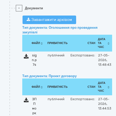
-
Документи
Завантажити архівом
Тип документа: Оголошення про проведення
закупівлі
ДАТА
ФАЙЛ
ПРИВАТНІСТЬ
СТАН
ТА
ЧАС
sig
публічний
Експортовано:
27-05-
n.p
2026,
7s
13:48:43
Тип документа: Проект договору
ДАТА
ФАЙЛ
ПРИВАТНІСТЬ
СТАН
ТА
ЧАС
ЗП
публічний
Експортовано:
27-05-
П
2026,
мо
13:44:53
рк