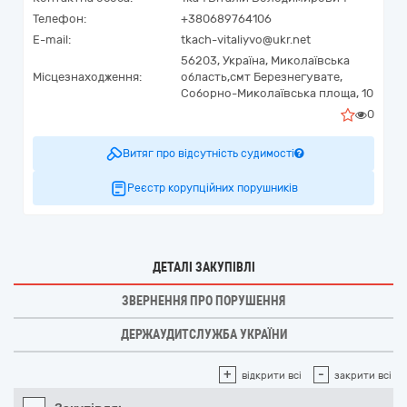
Телефон:
+380689764106
E-mail:
tkach-vitaliyvo@ukr.net
56203,
Україна
,
Миколаївська
Місцезнаходження:
область,
смт Березнегувате,
Соборно-Миколаївська площа, 10
0
Витяг про відсутність судимості
Реєстр корупційних порушників
ДЕТАЛІ ЗАКУПІВЛІ
ЗВЕРНЕННЯ ПРО ПОРУШЕННЯ
ДЕРЖАУДИТСЛУЖБА УКРАЇНИ
+
-
відкрити всі
закрити всі