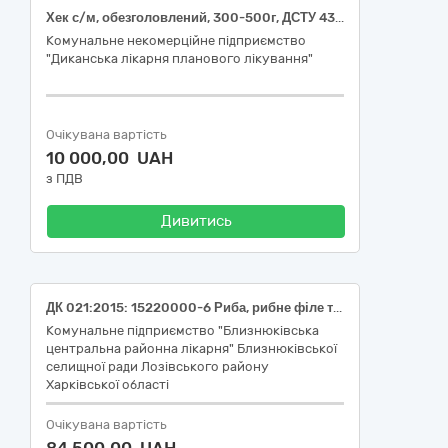
Хек с/м, обезголовлений, 300-500г, ДСТУ 4378
Комунальне некомерційне підприємство
"Диканська лікарня планового лікування"
Очікувана вартість
10 000,00 UAH
з ПДВ
Дивитись
ДК 021:2015: 15220000-6 Риба, рибне філе та інше м’ясо риби морожені (Філе товстолобика зі шкірою без луски с/м, 300-700г, ДСТУ 4379 (ДК 021:2015: 15221000-3 Морожена риба); Хек с/м, обезголовлений, 300-500г, ДСТУ 4378 (ДК 021:2015: 15221000-3 Морожена риба))
Комунальне підприємство "Близнюківська
центральна районна лікарня" Близнюківської
селищної ради Лозівського району
Харківської області
Очікувана вартість