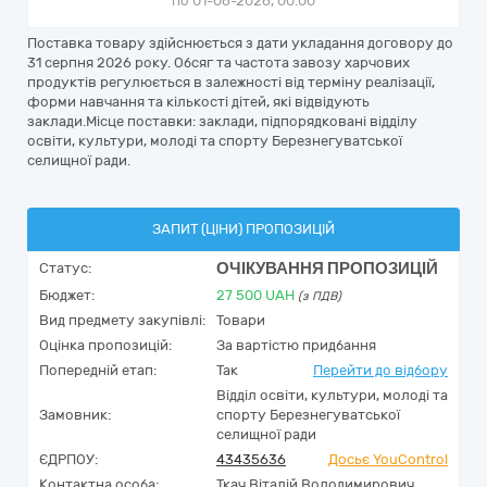
по 01-06-2026, 00:00
Поставка товару здійснюється з дати укладання договору до
31 серпня 2026 року. Обсяг та частота завозу харчових
продуктів регулюється в залежності від терміну реалізації,
форми навчання та кількості дітей, які відвідують
заклади.Місце поставки: заклади, підпорядковані відділу
освіти, культури, молоді та спорту Березнегуватської
селищної ради.
ЗАПИТ (ЦІНИ) ПРОПОЗИЦІЙ
ОЧІКУВАННЯ ПРОПОЗИЦІЙ
Статус:
Бюджет:
27 500
UAH
(з ПДВ)
Вид предмету закупівлі:
Товари
Оцінка пропозицій:
За вартістю придбання
Попередній етап:
Так
Перейти до відбору
Відділ освіти, культури, молоді та
Замовник:
спорту Березнегуватської
селищної ради
ЄДРПОУ:
43435636
Досьє YouControl
Контактна особа:
Ткач Віталій Володимирович