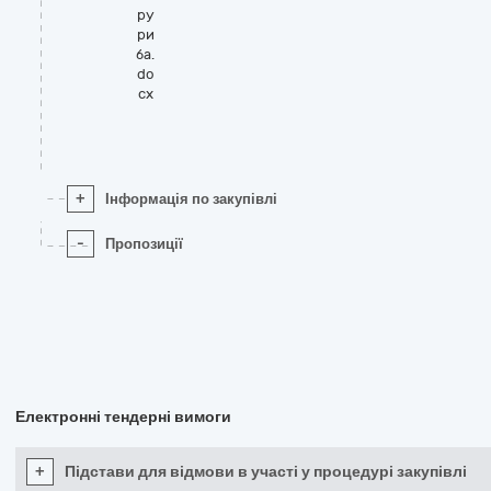
ру
ри
ба.
do
cx
+
Інформація по закупівлі
-
Пропозиції
Електронні тендерні вимоги
+
Підстави для відмови в участі у процедурі закупівлі