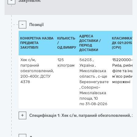
-
Закупівля:
-
Позиції
АДРЕСА
КОНКРЕТНА НАЗВА
КІЛЬКІСТЬ
КЛАСИФІКАТО
ДОСТАВКИ /
ПРЕДМЕТА
/
ДК 021:2015
ПЕРІОД
ЗАКУПІВЛІ
ОД.ВИМІРУ
(CPV)
ДОСТАВКИ
Хек с/м,
125
56203
,
15220000-6
патраний
кілограм
Україна
,
Риба, рибне
обезголовлений,
Миколаївська
філе та інше
200-400г, ДСТУ
область
,
с-ще
м’ясо риби
4378
Березнегувате
морожені
,
Соборно-
Миколаївська
площа, 10
по 31-08-2026
+
Специфікація 1: Хек с/м, патраний обезголовлений, 2