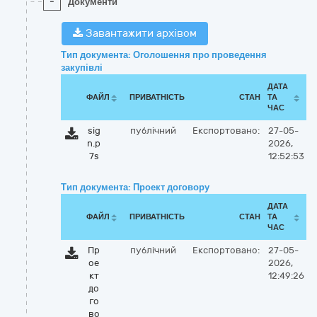
-
Документи
Завантажити архівом
Тип документа: Оголошення про проведення
закупівлі
ДАТА
ФАЙЛ
ПРИВАТНІСТЬ
СТАН
ТА
ЧАС
sig
публічний
Експортовано:
27-05-
n.p
2026,
7s
12:52:53
Тип документа: Проект договору
ДАТА
ФАЙЛ
ПРИВАТНІСТЬ
СТАН
ТА
ЧАС
Пр
публічний
Експортовано:
27-05-
ое
2026,
кт
12:49:26
до
го
во