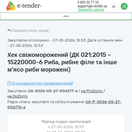
0 800 30 77 55
support@e-tender.ua
UK
Замовити дзвінок
Повернутись назад
Закупівлю оголошено - 27-05-2026, 12:53. Дата останніх змін
- 27-05-2026, 12:53
Хек свіжоморожений (ДК 021:2015 –
15220000-6 Риба, рибне філе та інше
м’ясо риби морожені)
Оголошення про проведення.pdf
Закупівля:
UA-2026-05-27-006377-a
/
на ProZorro
/
на DoZorro
Рядок плану закупівлі та обґрунтування:
UA-P-2026-05-27-
006776-a
Період подачі пропозицій
з 27-05-2026, 12:53