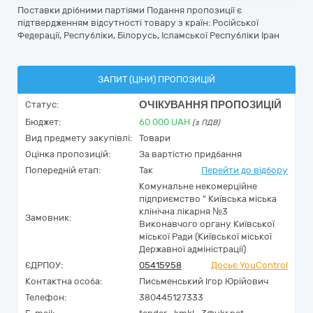
Поставки дрібними партіями Подання пропозиції є
підтвердженням відсутності товару з країн: Російської
Федерації, Республіки, Білорусь, Ісламської Республіки Іран
ЗАПИТ (ЦІНИ) ПРОПОЗИЦІЙ
ОЧІКУВАННЯ ПРОПОЗИЦІЙ
Статус:
Бюджет:
60 000
UAH
(з ПДВ)
Вид предмету закупівлі:
Товари
Оцінка пропозицій:
За вартістю придбання
Попередній етап:
Так
Перейти до відбору
Комунальне некомерційне
підприємство " Київська міська
клінічна лікарня №3
Замовник:
Виконавчого органу Київської
міської Ради (Київської міської
Державної адміністрації)
ЄДРПОУ:
05415958
Досьє YouControl
Контактна особа:
Письменський Ігор Юрійович
Телефон:
380445127333