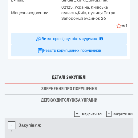
E-mail:
tender_kmkl_3@ukr.net
02125,
Україна
,
Київська
Місцезнаходження:
область,
Київ,
вулиця Петра
Запорожця будинок 26
1
Витяг про відсутність судимості
Реєстр корупційних порушників
ДЕТАЛІ ЗАКУПІВЛІ
ЗВЕРНЕННЯ ПРО ПОРУШЕННЯ
ДЕРЖАУДИТСЛУЖБА УКРАЇНИ
+
-
відкрити всі
закрити всі
-
Закупівля: