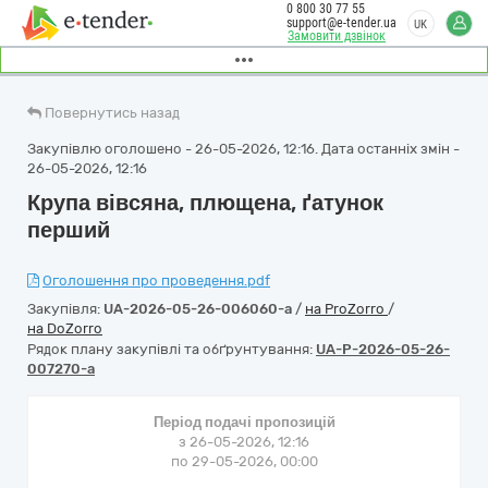
0 800 30 77 55
support@e-tender.ua
UK
Замовити дзвінок
Повернутись назад
Закупівлю оголошено - 26-05-2026, 12:16. Дата останніх змін -
26-05-2026, 12:16
Крупа вівсяна, плющена, ґатунок
перший
Оголошення про проведення.pdf
Закупівля:
UA-2026-05-26-006060-a
/
на ProZorro
/
на DoZorro
Рядок плану закупівлі та обґрунтування:
UA-P-2026-05-26-
007270-a
Період подачі пропозицій
з 26-05-2026, 12:16
по 29-05-2026, 00:00