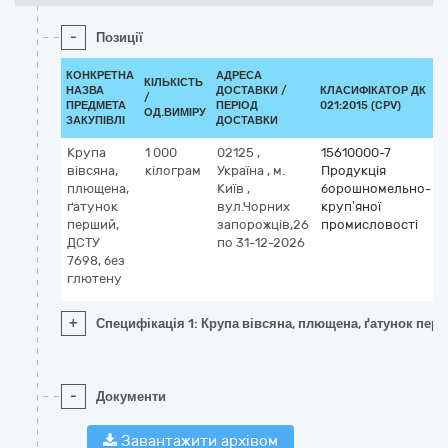
-
Позиції
КОНКРЕТНА
АДРЕСА
КІЛЬКІСТЬ
НАЗВА
ДОСТАВКИ /
КЛАСИФІКАТОР ДК
/
ПРЕДМЕТА
ПЕРІОД
021:2015 (CPV)
ОД.ВИМІРУ
ЗАКУПІВЛІ
ДОСТАВКИ
Крупа
1 000
02125
,
15610000-7
вівсяна,
кілограм
Україна
,
м.
Продукція
плющена,
Київ
,
борошномельно-
ґатунок
вул.Чорних
круп’яної
перший,
запорожців,26
промисловості
ДСТУ
по 31-12-2026
7698, без
глютену
+
Специфікація 1: Крупа вівсяна, плющена, ґатунок перш
-
Документи
Завантажити архівом