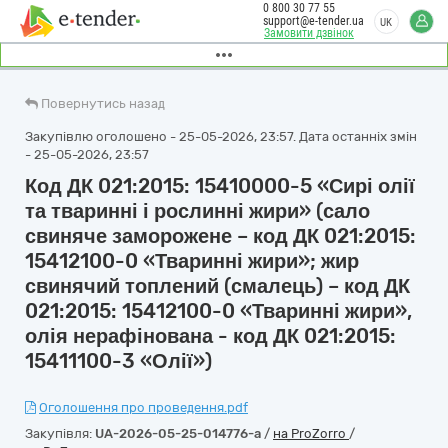
0 800 30 77 55
support@e-tender.ua
UK
Замовити дзвінок
Повернутись назад
Закупівлю оголошено - 25-05-2026, 23:57. Дата останніх змін
- 25-05-2026, 23:57
Код ДК 021:2015: 15410000-5 «Сирі олії
та тваринні і рослинні жири» (сало
свиняче заморожене – код ДК 021:2015:
15412100-0 «Тваринні жири»; жир
свинячий топлений (смалець) – код ДК
021:2015: 15412100-0 «Тваринні жири»,
олія нерафінована - код ДК 021:2015:
15411100-3 «Олії»)
Оголошення про проведення.pdf
Закупівля:
UA-2026-05-25-014776-a
/
на ProZorro
/