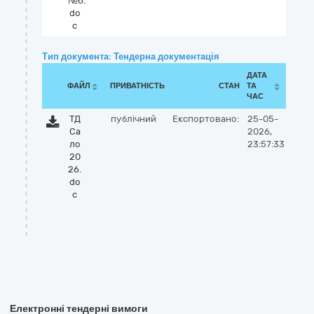
№6.
do
c
Тип документа: Тендерна документація
ДАТА
ФАЙЛ
ПРИВАТНІСТЬ
СТАН
ТА
ЧАС
ТД
публічний
Експортовано:
25-05-
Са
2026,
ло
23:57:33
20
26.
do
c
Електронні тендерні вимоги