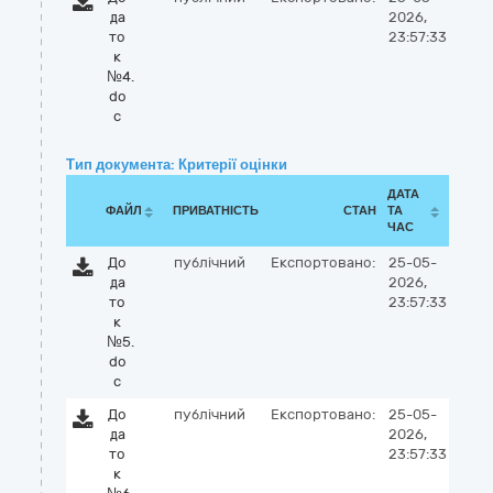
да
2026,
то
23:57:33
к
№4.
do
c
Тип документа: Критерії оцінки
ДАТА
ФАЙЛ
ПРИВАТНІСТЬ
СТАН
ТА
ЧАС
До
публічний
Експортовано:
25-05-
да
2026,
то
23:57:33
к
№5.
do
c
До
публічний
Експортовано:
25-05-
да
2026,
то
23:57:33
к