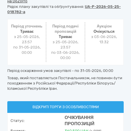
на DoZorro
Рядок плану закупівлі та обґрунтування:
UA-P-2026-05-25-
018782-a
Період уточнень
Період подачі
Аукціон
Триває
пропозицій
Очікується
з 25-05-2026,
Триває
з
03-06-2026,
23:57
з 25-05-2026,
13:32
по 31-05-2026,
23:57
00:00
по 03-06-2026,
00:00
Період оскарження умов закупівлі - по
31-05-2026, 00:00
Товар, який поставляється Постачальником, не повинен бути
походженням з Російської Федерації/Республіки Білорусь/
Ісламської Республіки Іран.
ВІДКРИТІ ТОРГИ З ОСОБЛИВОСТЯМИ
ОЧІКУВАННЯ
Статус:
ПРОПОЗИЦІЙ
Бюджет:
360 500
UAH