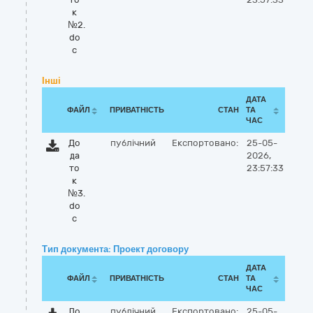
к
№2.
do
c
Інші
ДАТА
ФАЙЛ
ПРИВАТНІСТЬ
СТАН
ТА
ЧАС
До
публічний
Експортовано:
25-05-
да
2026,
то
23:57:33
к
№3.
do
c
Тип документа: Проект договору
ДАТА
ФАЙЛ
ПРИВАТНІСТЬ
СТАН
ТА
ЧАС
До
публічний
Експортовано:
25-05-