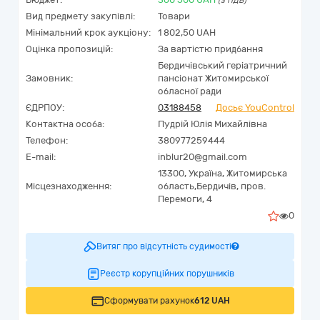
(з ПДВ)
Вид предмету закупівлі:
Товари
Мінімальний крок аукціону:
1 802,50 UAH
Оцінка пропозицій:
За вартістю придбання
Бердичівський геріатричний
Замовник:
пансіонат Житомирської
обласної ради
ЄДРПОУ:
03188458
Досьє YouControl
Контактна особа:
Пудрій Юлія Михайлівна
Телефон:
380977259444
E-mail:
inblur20@gmail.com
13300,
Україна
,
Житомирська
Місцезнаходження:
область,
Бердичів,
пров.
Перемоги, 4
0
Витяг про відсутність судимості
Реєстр корупційних порушників
Сформувати рахунок
612 UAH