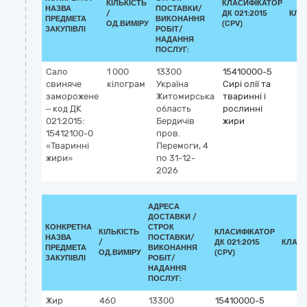
КІЛЬКІСТЬ
КЛАСИФІКАТОР
НАЗВА
ПОСТАВКИ/
/
ДК 021:2015
КЛА
ПРЕДМЕТА
ВИКОНАННЯ
ОД.ВИМІРУ
(CPV)
ЗАКУПІВЛІ
РОБІТ/
НАДАННЯ
ПОСЛУГ:
Сало
1 000
13300
15410000-5
свиняче
кілограм
Україна
Сирі олії та
заморожене
Житомирська
тваринні і
– код ДК
область
рослинні
021:2015:
Бердичів
жири
15412100-0
пров.
«Тваринні
Перемоги, 4
жири»
по 31-12-
2026
АДРЕСА
ДОСТАВКИ /
КОНКРЕТНА
СТРОК
КІЛЬКІСТЬ
КЛАСИФІКАТОР
НАЗВА
ПОСТАВКИ/
/
ДК 021:2015
КЛАСИ
ПРЕДМЕТА
ВИКОНАННЯ
ОД.ВИМІРУ
(CPV)
ЗАКУПІВЛІ
РОБІТ/
НАДАННЯ
ПОСЛУГ:
Жир
460
13300
15410000-5