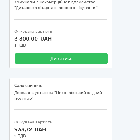
Комунальне некомерційне підприємство
"Диканська лікарня планового лікування"
Очікувана вартість
3 300,00 UAH
з ПДВ
Дивитись
Сало свиняче
Державна установа "Миколаївський слідчий
ізолятор"
Очікувана вартість
933,72 UAH
з ПДВ