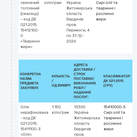
свинячий
кілограм
Україна
Сирі олії та
топлений
Житомирська
тваринні і
(смалець)
область
рослинні
– код ДК
Бердичів
жири
021:2015:
пров.
15412100-
Перемоги, 4
0
по 31-12-
«Тваринні
2026
жири»
АДРЕСА
ДОСТАВКИ /
КОНКРЕТНА
СТРОК
КІЛЬКІСТЬ
КЛАСИФІКАТОР
НАЗВА
ПОСТАВКИ/
/
ДК 021:2015
К
ПРЕДМЕТА
ВИКОНАННЯ
ОД.ВИМІРУ
(CPV)
ЗАКУПІВЛІ
РОБІТ/
НАДАННЯ
ПОСЛУГ:
Олія
1 150
13300
15410000-5
нерафінована
кілограм
Україна
Сирі олії та
- код ДК
Житомирська
тваринні і
021:2015:
область
рослинні
15411100-3
Бердичів
жири
«Олії»
пров.